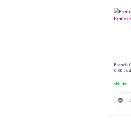
French 
0,30 l o
skladom 