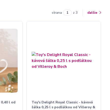
strana
z 3
ďalšie
0,40 l od
Toy's Delight Royal Classic - kávová
šálka 0,25 l s podšálkou od Villeroy &