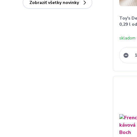
Zobraziť všetky novinky
Toy's De
0,29 l o
skladom 