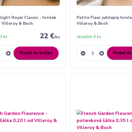
light Royal Classic - hrnček
Petite Fleur jubilejný hrnče
d Villeroy & Boch
Villeroy & Boch
22 €
3 ks
skladom 4 ks
/
ks
Pridať do košíka
Pridať do