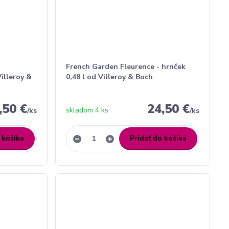
French Garden Fleurence - hrnček
Villeroy &
0,48 l od Villeroy & Boch
,50 €
24,50 €
skladom 4 ks
/
ks
/
ks
 košíka
Pridať do košíka