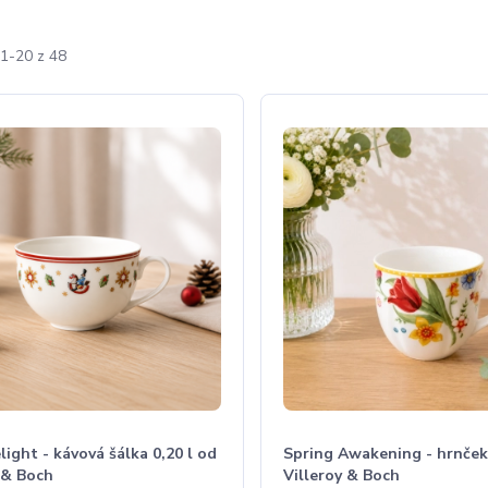
1-20 z 48
light - kávová šálka 0,20 l od
Spring Awakening - hrnček 
 & Boch
Villeroy & Boch