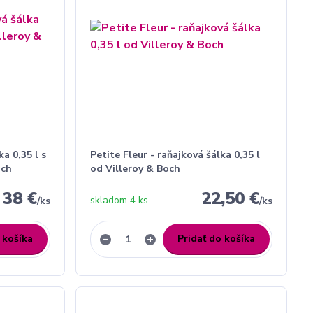
ka 0,35 l s
Petite Fleur - raňajková šálka 0,35 l
och
od Villeroy & Boch
38 €
22,50 €
skladom 4 ks
/
ks
/
ks
 košíka
Pridať do košíka