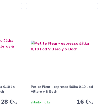
a 0,10 l s
Petite Fleur - espresso šálka 0,10 l od
och
Villero y & Boch
28 €
16 €
skladom 6 ks
/
ks
/
ks