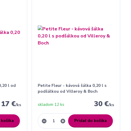
0,20 l od
Petite Fleur - kávová šálka 0,20 l s
podšálkou od Villeroy & Boch
17 €
30 €
skladom 12 ks
/
ks
/
ks
 košíka
Pridať do košíka