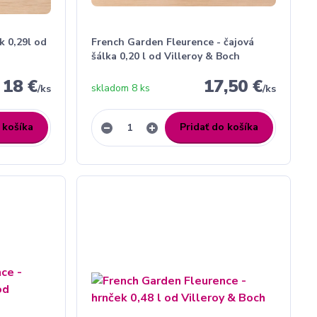
k 0,29l od
French Garden Fleurence - čajová
šálka 0,20 l od Villeroy & Boch
18 €
17,50 €
skladom 8 ks
/
ks
/
ks
 košíka
Pridať do košíka