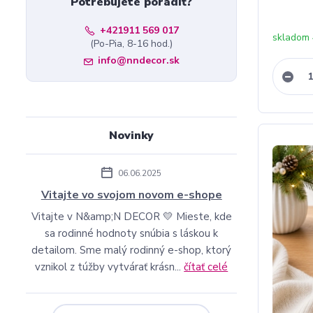
Potrebujete poradiť?
+421911 569 017
skladom 
(Po-Pia, 8-16 hod.)
info@nndecor.sk
Novinky
06.06.2025
Vitajte vo svojom novom e-shope
Vitajte v N&amp;N DECOR 💛 Mieste, kde
sa rodinné hodnoty snúbia s láskou k
detailom. Sme malý rodinný e-shop, ktorý
vznikol z túžby vytvárať krásn...
čítať celé