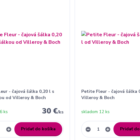
leur - čajová šálka 0,20 l s
Petite Fleur - čajová šálka 
ou od Villeroy & Boch
Villeroy & Boch
30 €
6 ks
skladom 12 ks
/
ks
Pridať do košíka
Pridať do