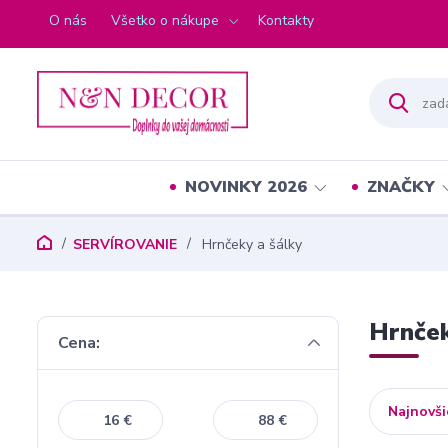
O nás
Všetko o nákupe
Kontakty
NOVINKY 2026
ZNAČKY
SERVÍROVANIE
Hrnčeky a šálky
Hrnček
Cena:
Najnovši
€
€