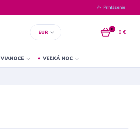
Prihlásenie
0
0 €
EUR
VIANOCE
VEĽKÁ NOC