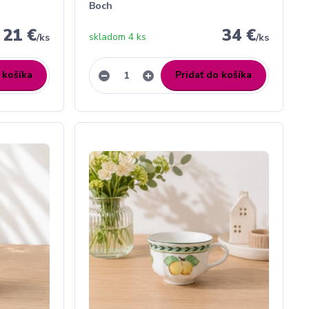
Boch
21 €
34 €
skladom 4 ks
/
ks
/
ks
 košíka
Pridať do košíka