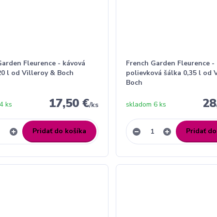
Garden Fleurence - kávová
French Garden Fleurence -
20 l od Villeroy & Boch
polievková šálka 0,35 l od 
Boch
17,50 €
28
4 ks
skladom 6 ks
/
ks
Pridať do košíka
Pridať do