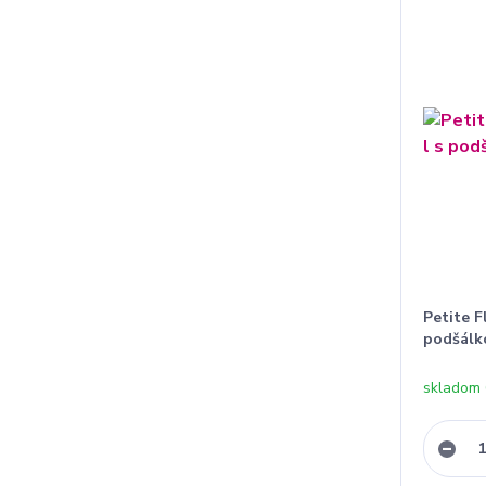
Petite F
podšálk
skladom 