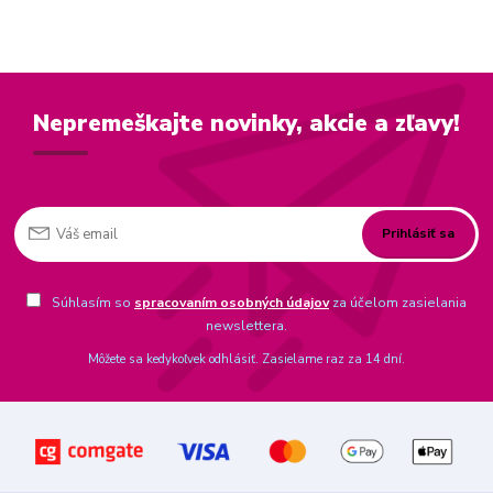
Nepremeškajte novinky, akcie a zľavy!
Prihlásiť sa
Súhlasím so
spracovaním osobných údajov
za účelom zasielania
newslettera.
Môžete sa kedykoľvek odhlásiť. Zasielame raz za 14 dní.