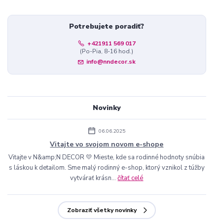
Potrebujete poradiť?
+421911 569 017
(Po-Pia, 8-16 hod.)
info@nndecor.sk
Novinky
06.06.2025
Vitajte vo svojom novom e-shope
Vitajte v N&amp;N DECOR 💛 Mieste, kde sa rodinné hodnoty snúbia
s láskou k detailom. Sme malý rodinný e-shop, ktorý vznikol z túžby
vytvárať krásn...
čítať celé
Zobraziť všetky novinky