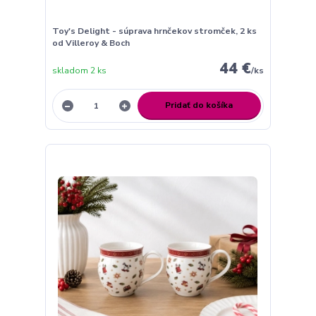
Toy's Delight - súprava hrnčekov stromček, 2 ks
od Villeroy & Boch
44 €
skladom 2 ks
/
ks
Pridať do košíka