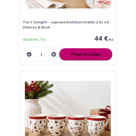
Toy's Delight - súprava hrnčekov hračky 2 ks od
Villeroy & Boch
44 €
skladom 2 ks
/
ks
Pridať do košíka