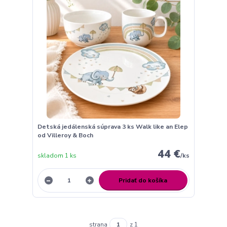
Detská jedálenská súprava 3 ks Walk like an Elep
od Villeroy & Boch
44 €
skladom 1 ks
/
ks
Pridať do košíka
strana
z 1