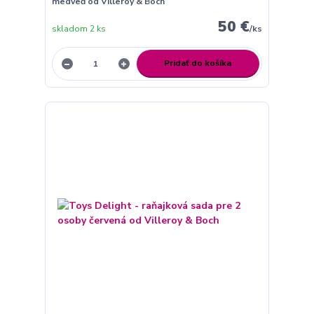
medveď od Villeroy & Boch
50 €
skladom 2 ks
/
ks
Pridať do košíka