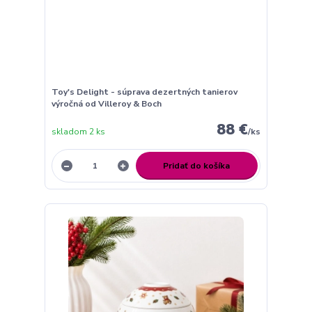
Toy's Delight - súprava dezertných tanierov
výročná od Villeroy & Boch
88 €
skladom 2 ks
/
ks
Pridať do košíka