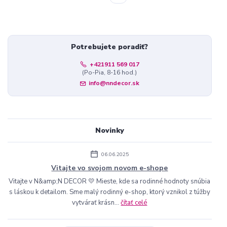
Potrebujete poradiť?
+421911 569 017
(Po-Pia, 8-16 hod.)
info@nndecor.sk
Novinky
06.06.2025
Vitajte vo svojom novom e-shope
Vitajte v N&amp;N DECOR 💛 Mieste, kde sa rodinné hodnoty snúbia
s láskou k detailom. Sme malý rodinný e-shop, ktorý vznikol z túžby
vytvárať krásn...
čítať celé