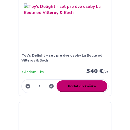
Toy's Delight - set pre dve osoby La Boule od
Villeroy & Boch
340 €
skladom 1 ks
/
ks
Pridať do košíka