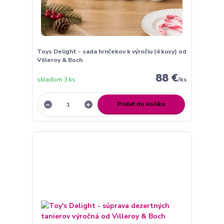
Toys Delight - sada hrnčekov k výročiu (4 kusy) od
Villeroy & Boch
88 €
skladom 3 ks
/
ks
Pridať do košíka