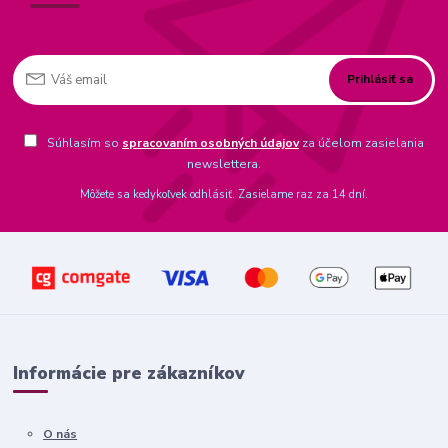
Prihlásiť sa
Súhlasím so
spracovaním osobných údajov
za účelom zasielania
newslettera.
Môžete sa kedykoľvek odhlásiť. Zasielame raz za 14 dní.
Informácie pre zákazníkov
O nás