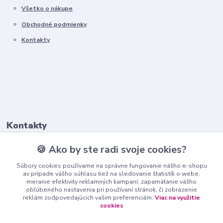
Všetko o nákupe
Obchodné podmienky
Kontakty
Kontakty
🍪 Ako by ste radi svoje cookies?
+421911 569 017
(Po-Pia, 8-16 hod.)
Súbory cookies používame na správne fungovanie nášho e-shopu
av prípade vášho súhlasu tiež na sledovanie štatistík o webe,
meranie efektivity reklamných kampaní, zapamätanie vášho
info@nndecor.sk
obľúbeného nastavenia pri používaní stránok, či zobrazenie
reklám zodpovedajúcich vašim preferenciám.
Viac na využitie
cookies