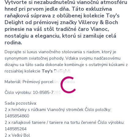
Vytvorte si nezabudnuteľnú vianočnú atmosféru
hneď pri prvom jedle dňa. Táto exkluzívna
raňajková súprava z obľúbenej kolekcie Toy's
Delight od prémiovej značky Villeroy & Boch
prinesie na váš stôl tradičné čaro Vianoc,
nostalgiu a eleganciu, ktorú si zamiluje celá
rodina.
Doprajte si luxus vianočného stolovania s riadom, ktorý je
synonymom sviatočnej pohody. Vďaka svojmu nadčasovému
dizajnu sa táto sada dokonale kombinuje s ostatnými kúskami z
rozsiahlej kolekcie
Toy's Delight
.
Materiál: Prémiový porcelán, I. trieda
Číslo výrobku: 10-8585-7281
Sada pozostáva:
2 x hrnčeky s rúčkami Vianočný stromček Číslo položky:
1485854860
2 x raňajkové taniere / taniere na tortu červené Číslo výrobku:
148585264
2 x Veľký Bol