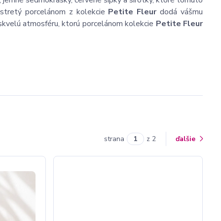
jemné sedmokrásky, červené šípky a sirôtky, ktoré tomuto
restretý porcelánom z kolekcie
Petite Fleur
dodá vášmu
 skvelú atmosféru, ktorú porcelánom kolekcie
Petite Fleur
strana
z 2
ďalšie