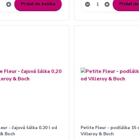
Pridať do košíka
Pridať do
leur - čajová šálka 0,20 l od
Petite Fleur - podšálka 15
 & Boch
Villeroy & Boch