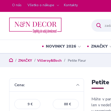
O nás
Všetko o nákupe
Kontakty
NOVINKY 2026
ZNAČKY
ZNAČKY
Villeroy&Boch
Petite Fleur
Petite
Cena:
Máte v pam
€
€
len v nedeľ