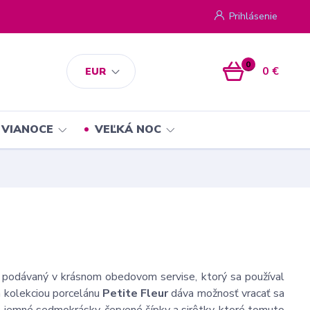
Prihlásenie
0
0 €
EUR
VIANOCE
VEĽKÁ NOC
 podávaný v krásnom obedovom servise, ktorý sa používal
kolekciou porcelánu
Petite Fleur
dáva možnosť vracať sa