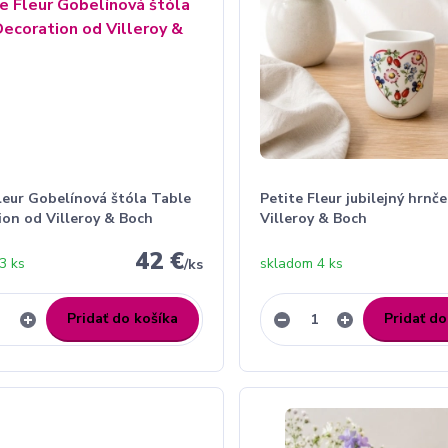
leur Gobelínová štóla Table
Petite Fleur jubilejný hrnče
ion od Villeroy & Boch
Villeroy & Boch
42 €
3 ks
skladom 4 ks
/
ks
Pridať do košíka
Pridať do