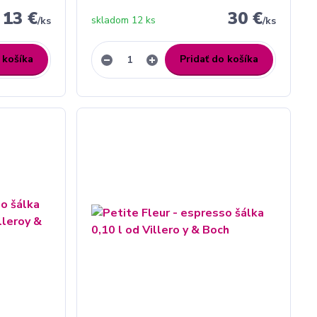
13 €
30 €
skladom 12 ks
/
ks
/
ks
 košíka
Pridať do košíka