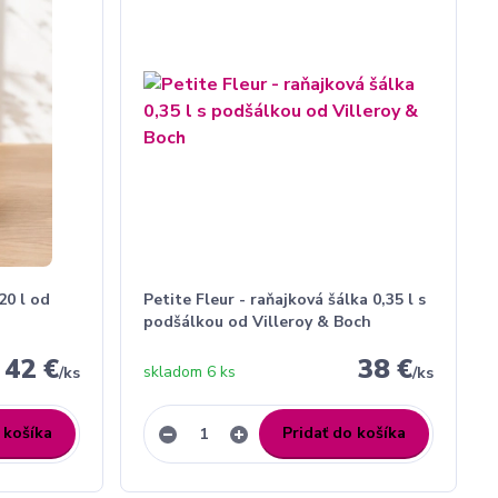
20 l od
Petite Fleur - raňajková šálka 0,35 l s
podšálkou od Villeroy & Boch
42 €
38 €
skladom 6 ks
/
ks
/
ks
 košíka
Pridať do košíka