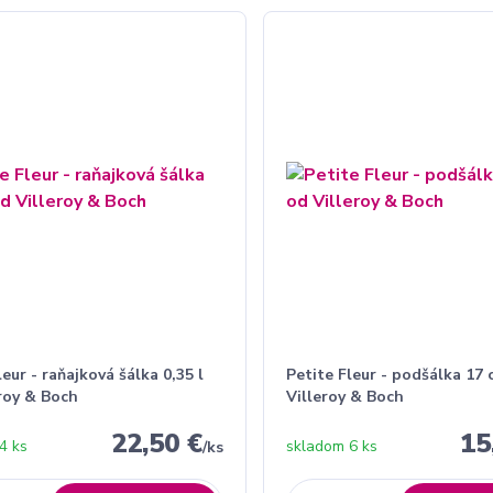
leur - raňajková šálka 0,35 l
Petite Fleur - podšálka 17
roy & Boch
Villeroy & Boch
22,50 €
15
4 ks
skladom 6 ks
/
ks