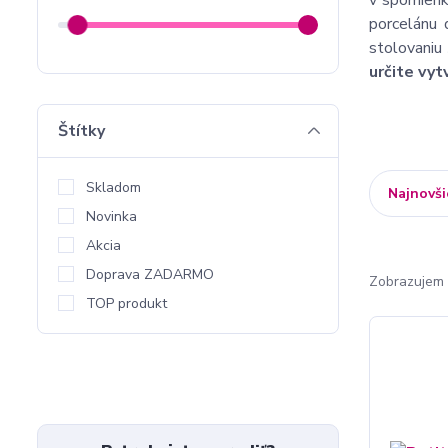
v spomienk
porcelánu 
stolovaniu
určite vyt
Štítky
Skladom
Najnovši
Novinka
Akcia
Doprava ZADARMO
Zobrazujem 
TOP produkt