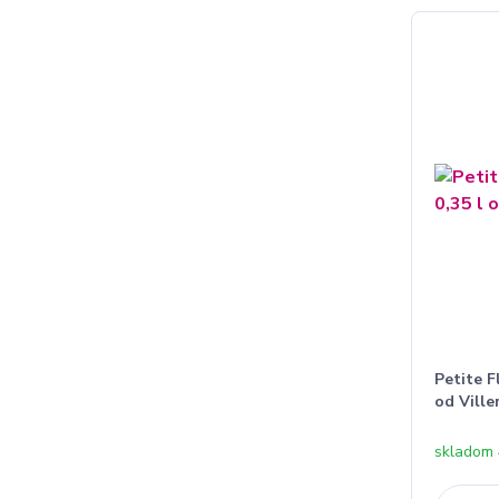
Petite F
od Ville
skladom 