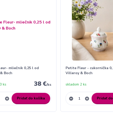
leur- mliečnik 0,25 l od
Petite Fleur - cukornička 0,
 & Boch
Villeroy & Boch
38 €
3 ks
skladom 2 ks
/
ks
Pridať do košíka
Pridať do