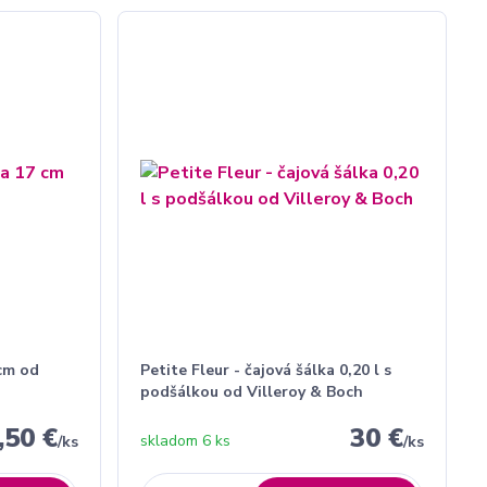
 cm od
Petite Fleur - čajová šálka 0,20 l s
podšálkou od Villeroy & Boch
,50 €
30 €
skladom 6 ks
/
ks
/
ks