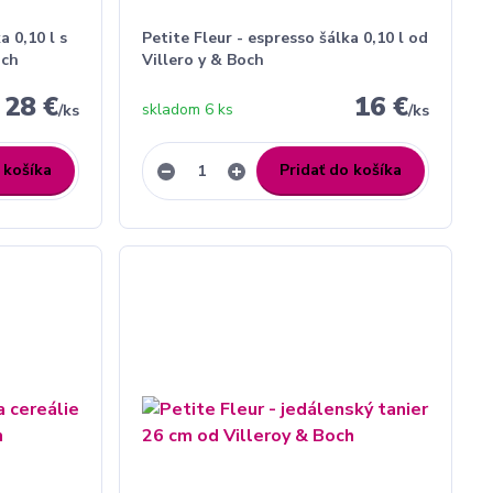
a 0,10 l s
Petite Fleur - espresso šálka 0,10 l od
och
Villero y & Boch
28 €
16 €
skladom 6 ks
/
ks
/
ks
 košíka
Pridať do košíka