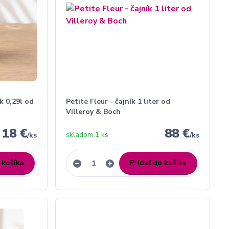
k 0,29l od
Petite Fleur - čajník 1 liter od
Villeroy & Boch
18 €
88 €
skladom 1 ks
/
ks
/
ks
 košíka
Pridať do košíka