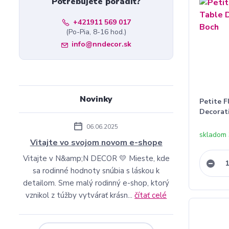
Potrebujete poradiť?
+421911 569 017
(Po-Pia, 8-16 hod.)
info@nndecor.sk
Novinky
Petite F
Decorat
06.06.2025
skladom 
Vitajte vo svojom novom e-shope
Vitajte v N&amp;N DECOR 💛 Mieste, kde
sa rodinné hodnoty snúbia s láskou k
detailom. Sme malý rodinný e-shop, ktorý
vznikol z túžby vytvárať krásn...
čítať celé