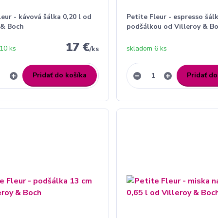
leur - kávová šálka 0,20 l od
Petite Fleur - espresso šálk
 & Boch
podšálkou od Villeroy & B
17 €
10 ks
skladom 6 ks
/
ks
Pridať do košíka
Pridať do