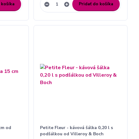
 košíka
Pridať do košíka
 cm od
Petite Fleur - kávová šálka 0,20 l s
podšálkou od Villeroy & Boch