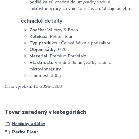
podšálka sú vhodné do umývačky riadu aj
mikrovlnnej rúry, čo vám šetrí čas a uľahčuje údržbu.
Technické detaily:
Značka:
Villeroy & Boch
Kolekcia:
Petite Fleur
Typ produktu:
Čajová šálka s podšálkou
Objem šálky:
0,20 l
Materiál:
Premium Porcelain
Vlastnosti:
Vhodné do umývačky riadu a
mikrovlnnej rúry
Hmotnosť: 300g
Číslo výrobku: 10-2395-1260
Tovar zaradený v kategóriách
Hrnčeky a šálky
Petite Fleur