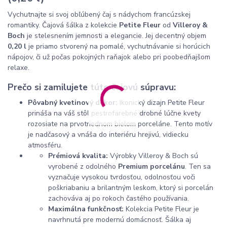
Vychutnajte si svoj obľúbený čaj s nádychom francúzskej
romantiky. Čajová šálka z kolekcie
Petite Fleur
od
Villeroy &
Boch
je stelesnením jemnosti a elegancie. Jej decentný objem
0,20 l
je priamo stvorený na pomalé, vychutnávanie si horúcich
nápojov, či už počas pokojných raňajok alebo pri poobedňajšom
relaxe.
Prečo si zamilujete túto čajovú súpravu:
Pôvabný kvetinový dekor:
Ikonický dizajn Petite Fleur
prináša na váš stôl pestrofarebné drobné lúčne kvety
rozosiate na prvotriednom bielom porceláne. Tento motív
je nadčasový a vnáša do interiéru hrejivú, vidiecku
atmosféru.
Prémiová kvalita:
Výrobky Villeroy & Boch sú
vyrobené z odolného
Premium porcelánu
. Ten sa
vyznačuje vysokou tvrdosťou, odolnosťou voči
poškriabaniu a brilantným leskom, ktorý si porcelán
zachováva aj po rokoch častého používania.
Maximálna funkčnosť:
Kolekcia Petite Fleur je
navrhnutá pre modernú domácnosť. Šálka aj