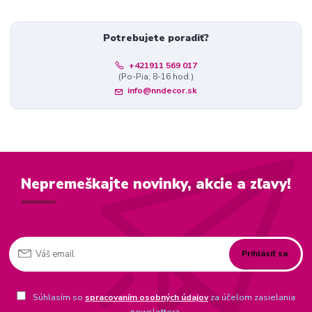
Potrebujete poradiť?
+421911 569 017
(Po-Pia, 8-16 hod.)
info@nndecor.sk
Nepremeškajte novinky, akcie a zľavy!
Prihlásiť sa
Súhlasím so
spracovaním osobných údajov
za účelom zasielania