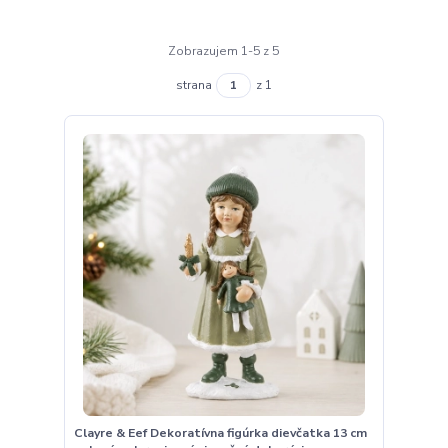
Zobrazujem 1-5 z 5
strana
z 1
Clayre & Eef Dekoratívna figúrka dievčatka 13 cm