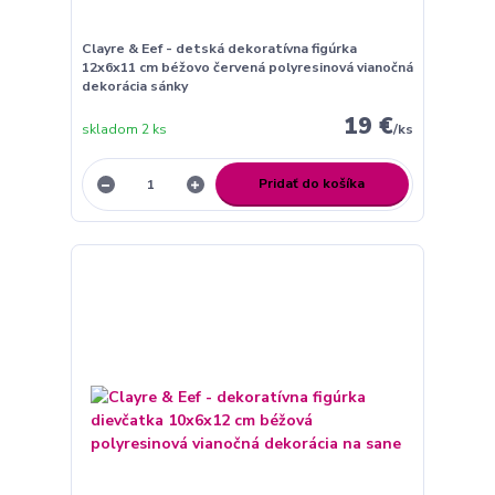
Clayre & Eef - detská dekoratívna figúrka
12x6x11 cm béžovo červená polyresinová vianočná
dekorácia sánky
19 €
skladom 2 ks
/
ks
Pridať do košíka