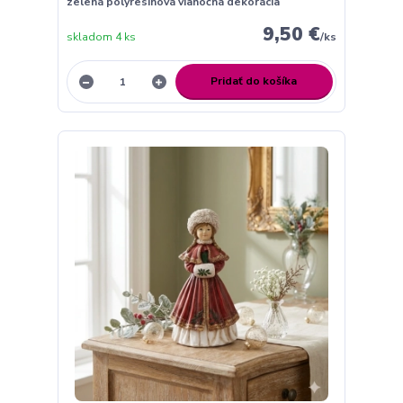
zelená polyresinová vianočná dekorácia
9,50 €
skladom 4 ks
/
ks
Pridať do košíka