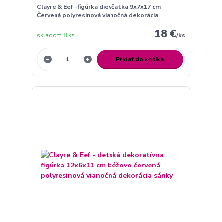
Clayre & Eef -figúrka dievčatka 9x7x17 cm
Červená polyresinová vianočná dekorácia
18 €
skladom 8 ks
/
ks
Pridať do košíka