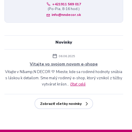
+421911 569 017
(Po-Pia, 8-16 hod.)
info@nndecor.sk
Novinky
06.06.2025
Vitajte vo svojom novom e-shope
Vitajte v N&amp;N DECOR 💛 Mieste, kde sa rodinné hodnoty snúbia
s láskou k detailom. Sme malý rodinný e-shop, ktorý vznikol z túžby
vytvárať krásn...
čítať celé
Zobraziť všetky novinky