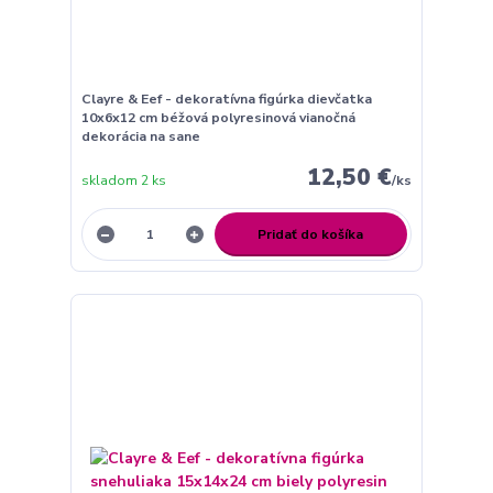
Clayre & Eef - dekoratívna figúrka dievčatka
10x6x12 cm béžová polyresinová vianočná
dekorácia na sane
12,50 €
skladom 2 ks
/
ks
Pridať do košíka