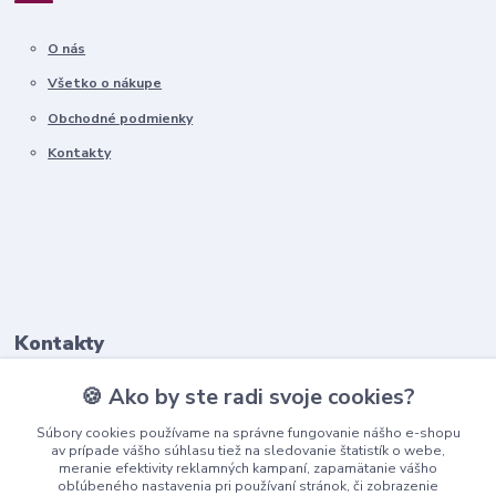
O nás
Všetko o nákupe
Obchodné podmienky
Kontakty
Kontakty
🍪 Ako by ste radi svoje cookies?
+421911 569 017
(Po-Pia, 8-16 hod.)
Súbory cookies používame na správne fungovanie nášho e-shopu
av prípade vášho súhlasu tiež na sledovanie štatistík o webe,
meranie efektivity reklamných kampaní, zapamätanie vášho
info@nndecor.sk
obľúbeného nastavenia pri používaní stránok, či zobrazenie