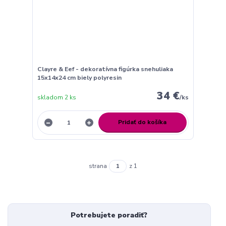
Clayre & Eef - dekoratívna figúrka snehuliaka
15x14x24 cm biely polyresin
34 €
skladom 2 ks
/
ks
Pridať do košíka
strana
z 1
Potrebujete poradiť?