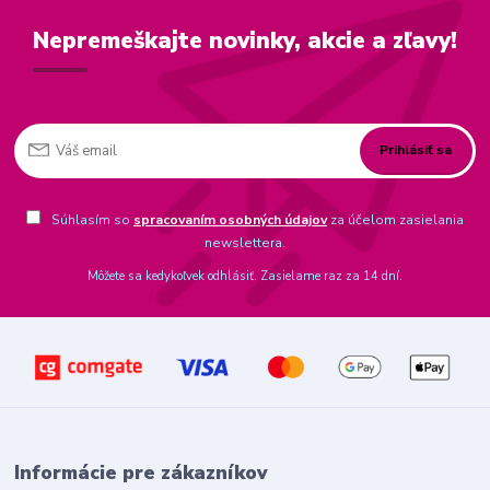
Nepremeškajte novinky, akcie a zľavy!
Prihlásiť sa
Súhlasím so
spracovaním osobných údajov
za účelom zasielania
newslettera.
Môžete sa kedykoľvek odhlásiť. Zasielame raz za 14 dní.
Informácie pre zákazníkov