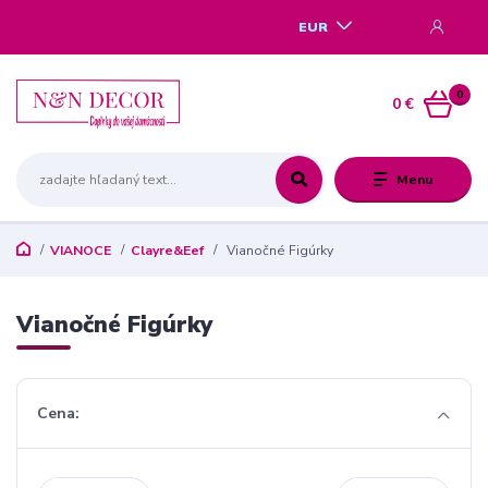
EUR
0
0 €
Menu
VIANOCE
Clayre&Eef
Vianočné Figúrky
Vianočné Figúrky
Cena: