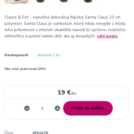
Clayre & Eef - vianočná dekorácia figúrka Santa Claus 23 cm
polyresin. Santa Claus je symbolom, ktorý nikdy nevyjde z módy.
Jeho prítomnosť v interiéri okamžite navodí tú správnu sviatočnú
atmosféru a poteší nielen deti, ale aj dospelých.
celý popis
Dostupnosť
skladom 1 ks
Nie sme platcovia DPH
19 €
/
ks
Pridať do košíka
Číslo
6PR4278