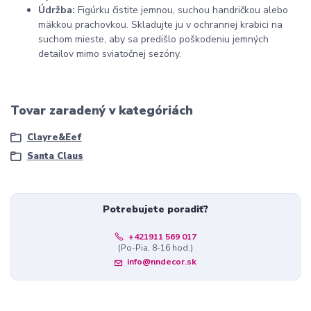
Údržba:
Figúrku čistite jemnou, suchou handričkou alebo
mäkkou prachovkou. Skladujte ju v ochrannej krabici na
suchom mieste, aby sa predišlo poškodeniu jemných
detailov mimo sviatočnej sezóny.
Tovar zaradený v kategóriách
Clayre&Eef
Santa Claus
Potrebujete poradiť?
+421911 569 017
(Po-Pia, 8-16 hod.)
info@nndecor.sk