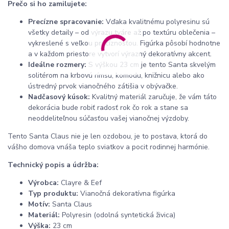
Prečo si ho zamilujete:
Precízne spracovanie:
Vďaka kvalitnému polyresinu sú
všetky detaily – od výrazu tváre až po textúru oblečenia –
vykreslené s veľkou precíznosťou. Figúrka pôsobí hodnotne
a v každom priestore vytvorí výrazný dekoratívny akcent.
Ideálne rozmery:
S výškou 23 cm je tento Santa skvelým
solitérom na krbovú rímsu, komodu, knižnicu alebo ako
ústredný prvok vianočného zátišia v obývačke.
Nadčasový kúsok:
Kvalitný materiál zaručuje, že vám táto
dekorácia bude robiť radosť rok čo rok a stane sa
neoddeliteľnou súčasťou vašej vianočnej výzdoby.
Tento Santa Claus nie je len ozdobou, je to postava, ktorá do
vášho domova vnáša teplo sviatkov a pocit rodinnej harmónie.
Technický popis a údržba:
Výrobca:
Clayre & Eef
Typ produktu:
Vianočná dekoratívna figúrka
Motív:
Santa Claus
Materiál:
Polyresin (odolná syntetická živica)
Výška:
23 cm