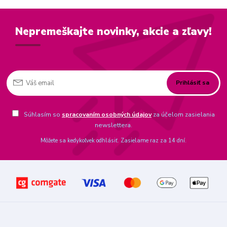
Nepremeškajte novinky, akcie a zľavy!
Prihlásiť sa
Súhlasím so
spracovaním osobných údajov
za účelom zasielania
newslettera.
Môžete sa kedykoľvek odhlásiť. Zasielame raz za 14 dní.