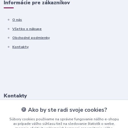
Informácie pre zákazníkov
O nás
Všetko o nákupe
Obchodné podmienky
Kontakty
Kontakty
🍪 Ako by ste radi svoje cookies?
+421911 569 017
(Po-Pia, 8-16 hod.)
Súbory cookies používame na správne fungovanie nášho e-shopu
av prípade vášho súhlasu tiež na sledovanie štatistík o webe,