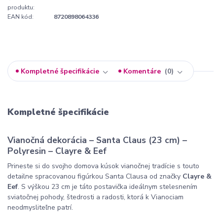
produktu:
EAN kód:
8720898064336
Kompletné špecifikácie
Komentáre
0
Kompletné špecifikácie
Vianočná dekorácia – Santa Claus (23 cm) –
Polyresin – Clayre & Eef
Prineste si do svojho domova kúsok vianočnej tradície s touto
detailne spracovanou figúrkou Santa Clausa od značky
Clayre &
Eef
. S výškou 23 cm je táto postavička ideálnym stelesnením
sviatočnej pohody, štedrosti a radosti, ktorá k Vianociam
neodmysliteľne patrí.