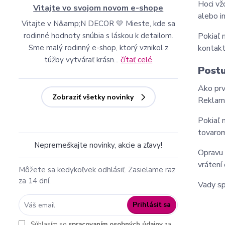
Hoci vž
Vitajte vo svojom novom e-shope
alebo i
Vitajte v N&amp;N DECOR 💛 Mieste, kde sa
rodinné hodnoty snúbia s láskou k detailom.
Pokiaľ 
Sme malý rodinný e-shop, ktorý vznikol z
kontakt
túžby vytvárať krásn...
čítať celé
Postu
Ako prv
Zobraziť všetky novinky
Reklamá
Pokiaľ 
tovaro
Nepremeškajte novinky, akcie a zľavy!
Opravu 
vrátení 
Môžete sa kedykoľvek odhlásiť. Zasielame raz
za 14 dní.
Vady sp
Prihlásiť sa
Súhlasím so
spracovaním osobných údajov
za