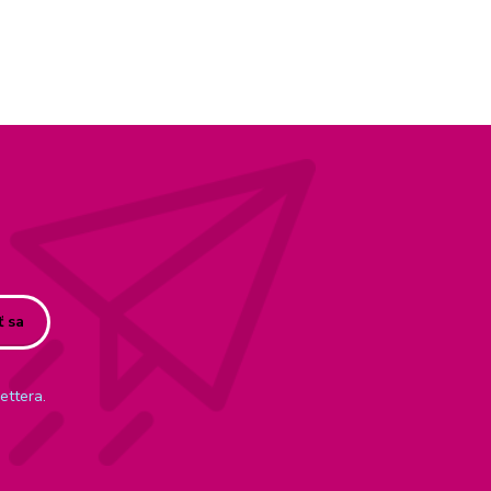
ť sa
ettera.