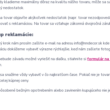
dy kladieme maximálny dôraz na kvalitu nášho tovaru, môže sa 
ný nedostatok.
na tovar objavíte akýkoľvek nedostatok (napr. tovar nezodpoved
ovať s reklamáciou. Na tovar sa vzťahuje zákonná dvojročná záru
p reklamácie:
ý krok nám prosím zašlite e-mail na adresu
info@nndecor.sk
kde 
ciu dokážeme vybaviť výrazne rýchlejšie, keď nám zašlete fotog
nebude závadu možné vyriešiť na diaľku, stiahnite si
formulár na
m.
sa snažíme vždy vybaviť v čo najkratšom čase. Pokiaľ nie je to
celej kúpnej ceny.
ôsobené bežným opotrebením alebo zavinením kupujúceho nie j