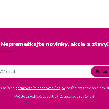
Nepremeškajte novinky, akcie a zľavy!
Prihlási
hlasím so
spracovaním osobných údajov
za účelom zasielania newsl
Môžete sa kedykoľvek odhlásiť. Zasielame raz za 14 dní.