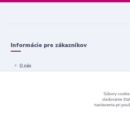
Informácie pre zákazníkov
O nás
Všetko o nákupe
Obchodné podmienky
Súbory cookie
Kontakty
sledovanie šta
nastavenia pri pou