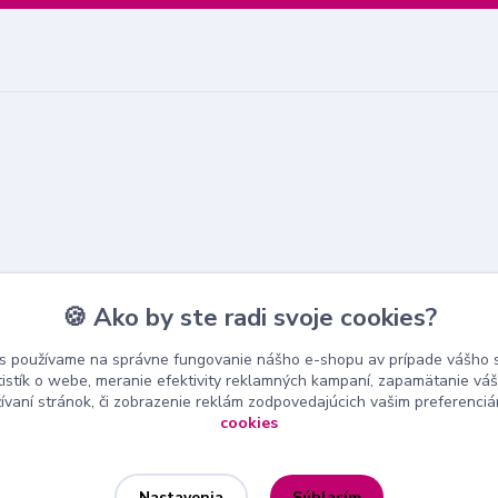
🍪 Ako by ste radi svoje cookies?
s používame na správne fungovanie nášho e-shopu av prípade vášho s
tistík o webe, meranie efektivity reklamných kampaní, zapamätanie v
žívaní stránok, či zobrazenie reklám zodpovedajúcich vašim preferenci
cookies
Súhlasím
Nastavenia