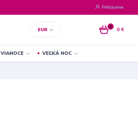
Prihlásenie
0
0 €
EUR
VIANOCE
VEĽKÁ NOC