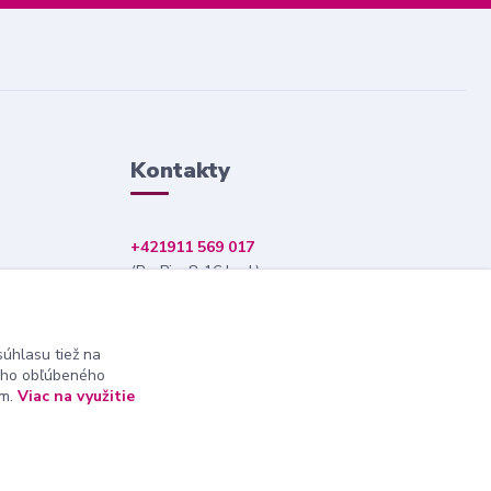
Kontakty
+421911 569 017
(Po-Pia, 8-16 hod.)
info@nndecor.sk
úhlasu tiež na
ášho obľúbeného
ám.
Viac na využitie