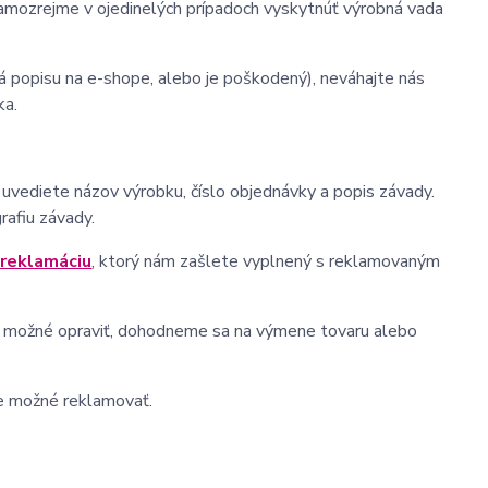
samozrejme v ojedinelých prípadoch vyskytnúť výrobná vada
á popisu na e-shope, alebo je poškodený), neváhajte nás
ka.
uvediete názov výrobku, číslo objednávky a popis závady.
rafiu závady.
 reklamáciu
, ktorý nám zašlete vyplnený s reklamovaným
var možné opraviť, dohodneme sa na výmene tovaru alebo
e možné reklamovať.