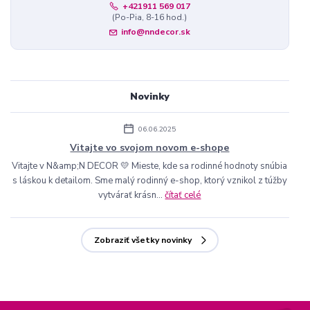
+421911 569 017
(Po-Pia, 8-16 hod.)
info@nndecor.sk
Novinky
06.06.2025
Vitajte vo svojom novom e-shope
Vitajte v N&amp;N DECOR 💛 Mieste, kde sa rodinné hodnoty snúbia
s láskou k detailom. Sme malý rodinný e-shop, ktorý vznikol z túžby
vytvárať krásn...
čítať celé
Zobraziť všetky novinky