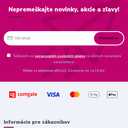
Nepremeškajte novinky, akcie a zľavy!
Prihlásiť sa
Súhlasím so
spracovaním osobných údajov
za účelom zasielania
newslettera.
Môžete sa kedykoľvek odhlásiť. Zasielame raz za 14 dní.
Informácie pre zákazníkov