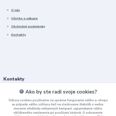
O nás
Všetko o nákupe
Obchodné podmienky
Kontakty
Kontakty
🍪 Ako by ste radi svoje cookies?
+421911 569 017
(Po-Pia, 8-16 hod.)
Súbory cookies používame na správne fungovanie nášho e-shopu
av prípade vášho súhlasu tiež na sledovanie štatistík o webe,
meranie efektivity reklamných kampaní, zapamätanie vášho
info@nndecor.sk
obľúbeného nastavenia pri používaní stránok, či zobrazenie