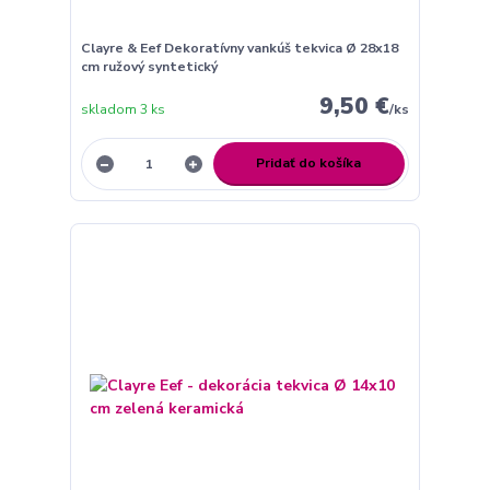
Clayre & Eef Dekoratívny vankúš tekvica Ø 28x18
cm ružový syntetický
9,50 €
skladom 3 ks
/
ks
Pridať do košíka