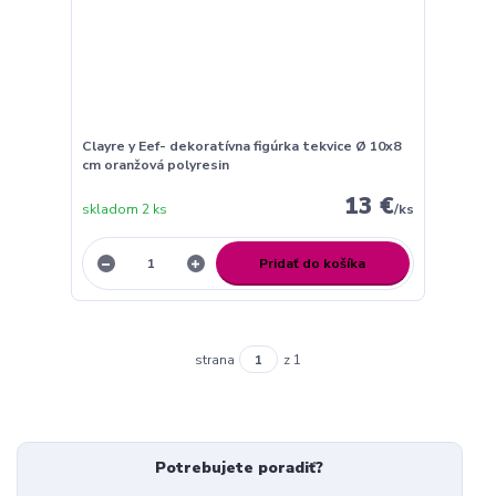
Clayre y Eef- dekoratívna figúrka tekvice Ø 10x8
cm oranžová polyresin
13 €
skladom 2 ks
/
ks
Pridať do košíka
strana
z 1
Potrebujete poradiť?