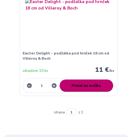
Easter Delight - podšálka pod hrnček 18 cm od
Villeroy & Boch
11 €
skladom 10 ks
/
ks
Pridať do košíka
strana
z 1