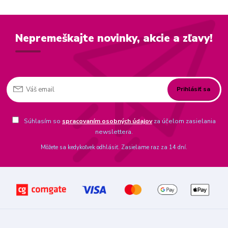
Nepremeškajte novinky, akcie a zľavy!
Prihlásiť sa
Súhlasím so
spracovaním osobných údajov
za účelom zasielania
newslettera.
Môžete sa kedykoľvek odhlásiť. Zasielame raz za 14 dní.