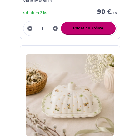
Villeroy & Boch
90 €
skladom 2 ks
/
ks
Pridať do košíka