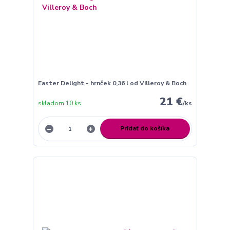
Easter Delight - hrnček 0,36 l od Villeroy & Boch
21 €
skladom 10 ks
/
ks
Pridať do košíka