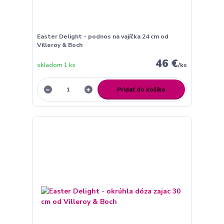
Easter Delight - podnos na vajíčka 24 cm od
Villeroy & Boch
46 €
skladom 1 ks
/
ks
Pridať do košíka