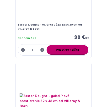
Easter Delight - okrúhla dóza zajac 30 cm od
Villeroy & Boch
90 €
skladom 4 ks
/
ks
Pridať do košíka