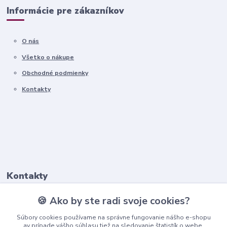
Informácie pre zákazníkov
O nás
Všetko o nákupe
Obchodné podmienky
Kontakty
Kontakty
🍪 Ako by ste radi svoje cookies?
+421911 569 017
(Po-Pia, 8-16 hod.)
Súbory cookies používame na správne fungovanie nášho e-shopu
av prípade vášho súhlasu tiež na sledovanie štatistík o webe,