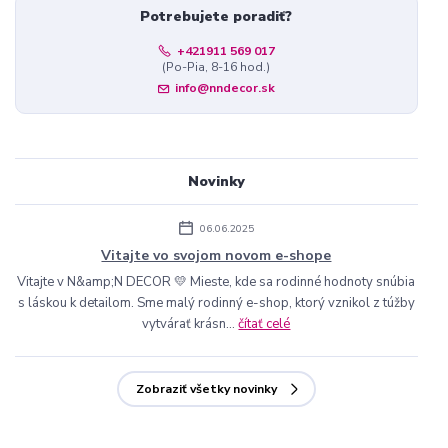
Potrebujete poradiť?
+421911 569 017
(Po-Pia, 8-16 hod.)
info@nndecor.sk
Novinky
06.06.2025
Vitajte vo svojom novom e-shope
Vitajte v N&amp;N DECOR 💛 Mieste, kde sa rodinné hodnoty snúbia
s láskou k detailom. Sme malý rodinný e-shop, ktorý vznikol z túžby
vytvárať krásn...
čítať celé
Zobraziť všetky novinky