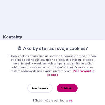
Kontakty
🍪 Ako by ste radi svoje cookies?
+421911 569 017
(Po-Pia, 8-16 hod.)
Súbory cookies používame na správne fungovanie nášho e-shopu
av prípade vášho súhlasu tiež na sledovanie štatistík o webe,
meranie efektivity reklamných kampaní, zapamätanie vášho
info@nndecor.sk
obľúbeného nastavenia pri používaní stránok, či zobrazenie
reklám zodpovedajúcich vašim preferenciám.
Viac na využitie
cookies
Súhlasím
Nastavenia
nndecor.sk
Súhlas môžete odmietnuť
tu
.
Vytvorené na
Eshop-rychlo.sk