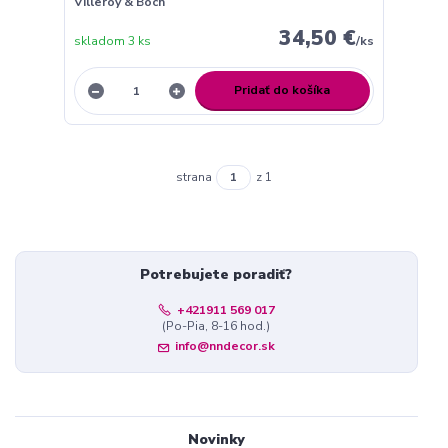
Villeroy & Boch
34,50 €
skladom 3 ks
/
ks
Pridať do košíka
strana
z 1
Potrebujete poradiť?
+421911 569 017
(Po-Pia, 8-16 hod.)
info@nndecor.sk
Novinky