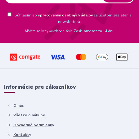
Súhlasím so
spracovaním osobných údajov
za účelom zasielania
newslettera.
Môžete sa kedykoľvek odhlásiť. Zasielame raz za 14 dní.
Informácie pre zákazníkov
O nás
Všetko o nákupe
Obchodné podmienky
Kontakty