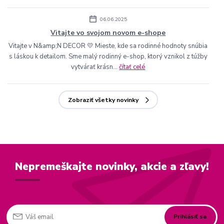
06.06.2025
Vitajte vo svojom novom e-shope
Vitajte v N&amp;N DECOR 💛 Mieste, kde sa rodinné hodnoty snúbia
s láskou k detailom. Sme malý rodinný e-shop, ktorý vznikol z túžby
vytvárať krásn...
čítať celé
Zobraziť všetky novinky
Nepremeškajte novinky, akcie a zľavy!
Prihlásiť sa