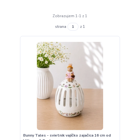
Zobrazujem 1-1 z 1
strana
z 1
Bunny Tales - svietnik vajíčko zajačica 16 cm od