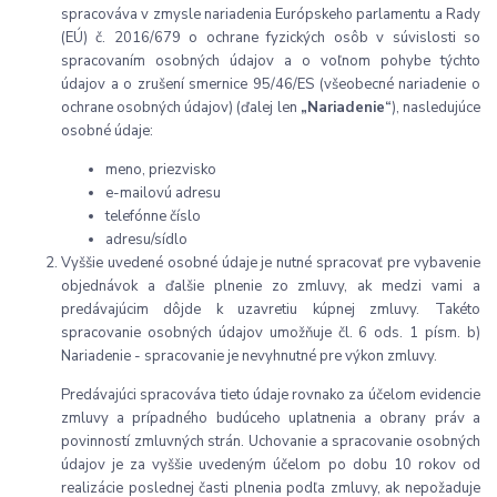
spracováva v zmysle nariadenia Európskeho parlamentu a Rady
(EÚ) č. 2016/679 o ochrane fyzických osôb v súvislosti so
spracovaním osobných údajov a o voľnom pohybe týchto
údajov a o zrušení smernice 95/46/ES (všeobecné nariadenie o
ochrane osobných údajov) (ďalej len
„Nariadenie“
), nasledujúce
osobné údaje:
meno, priezvisko
e-mailovú adresu
telefónne číslo
adresu/sídlo
Vyššie uvedené osobné údaje je nutné spracovať pre vybavenie
objednávok a ďalšie plnenie zo zmluvy, ak medzi vami a
predávajúcim dôjde k uzavretiu kúpnej zmluvy. Takéto
spracovanie osobných údajov umožňuje čl. 6 ods. 1 písm. b)
Nariadenie - spracovanie je nevyhnutné pre výkon zmluvy.
Predávajúci spracováva tieto údaje rovnako za účelom evidencie
zmluvy a prípadného budúceho uplatnenia a obrany práv a
povinností zmluvných strán. Uchovanie a spracovanie osobných
údajov je za vyššie uvedeným účelom po dobu 10 rokov od
realizácie poslednej časti plnenia podľa zmluvy, ak nepožaduje