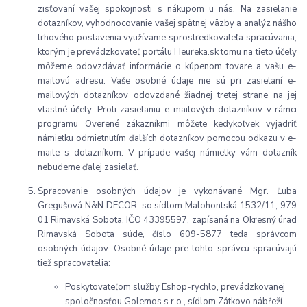
zisťovaní vašej spokojnosti s nákupom u nás. Na zasielanie
dotazníkov, vyhodnocovanie vašej spätnej väzby a analýz nášho
trhového postavenia využívame sprostredkovateľa spracúvania,
ktorým je prevádzkovateľ portálu Heureka.sk tomu na tieto účely
môžeme odovzdávať informácie o kúpenom tovare a vašu e-
mailovú adresu. Vaše osobné údaje nie sú pri zasielaní e-
mailových dotazníkov odovzdané žiadnej tretej strane na jej
vlastné účely. Proti zasielaniu e-mailových dotazníkov v rámci
programu Overené zákazníkmi môžete kedykoľvek vyjadriť
námietku odmietnutím ďalších dotazníkov pomocou odkazu v e-
maile s dotazníkom. V prípade vašej námietky vám dotazník
nebudeme ďalej zasielať.
Spracovanie osobných údajov je vykonávané Mgr. Ľuba
Gregušová N&N DECOR, so sídlom Malohontská 1532/11, 979
01 Rimavská Sobota, IČO 43395597, zapísaná na Okresný úrad
Rimavská Sobota súde, číslo 609-5877 teda správcom
osobných údajov. Osobné údaje pre tohto správcu spracúvajú
tiež spracovatelia:
Poskytovateľom služby Eshop-rychlo, prevádzkovanej
spoločnosťou Golemos s.r.o., sídlom Zátkovo nábřeží