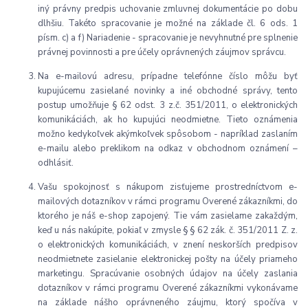
iný právny predpis uchovanie zmluvnej dokumentácie po dobu
dlhšiu. Takéto spracovanie je možné na základe čl. 6 ods. 1
písm. c) a f) Nariadenie - spracovanie je nevyhnutné pre splnenie
právnej povinnosti a pre účely oprávnených záujmov správcu.
Na e-mailovú adresu, prípadne telefónne číslo môžu byť
kupujúcemu zasielané novinky a iné obchodné správy, tento
postup umožňuje § 62 odst. 3 z.č. 351/2011, o elektronických
komunikáciách, ak ho kupujúci neodmietne. Tieto oznámenia
možno kedykoľvek akýmkoľvek spôsobom - napríklad zaslaním
e-mailu alebo preklikom na odkaz v obchodnom oznámení –
odhlásiť.
Vašu spokojnosť s nákupom zisťujeme prostredníctvom e-
mailových dotazníkov v rámci programu Overené zákazníkmi, do
ktorého je náš e-shop zapojený. Tie vám zasielame zakaždým,
keď u nás nakúpite, pokiaľ v zmysle § § 62 zák. č. 351/2011 Z. z.
o elektronických komunikáciách, v znení neskorších predpisov
neodmietnete zasielanie elektronickej pošty na účely priameho
marketingu. Spracúvanie osobných údajov na účely zaslania
dotazníkov v rámci programu Overené zákazníkmi vykonávame
na základe nášho oprávneného záujmu, ktorý spočíva v