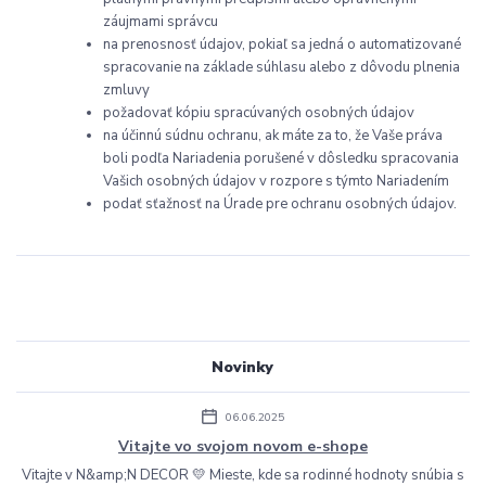
záujmami správcu
na prenosnosť údajov, pokiaľ sa jedná o automatizované
spracovanie na základe súhlasu alebo z dôvodu plnenia
zmluvy
požadovať kópiu spracúvaných osobných údajov
na účinnú súdnu ochranu, ak máte za to, že Vaše práva
boli podľa Nariadenia porušené v dôsledku spracovania
Vašich osobných údajov v rozpore s týmto Nariadením
podať sťažnosť na Úrade pre ochranu osobných údajov.
Novinky
06.06.2025
Vitajte vo svojom novom e-shope
Vitajte v N&amp;N DECOR 💛 Mieste, kde sa rodinné hodnoty snúbia s