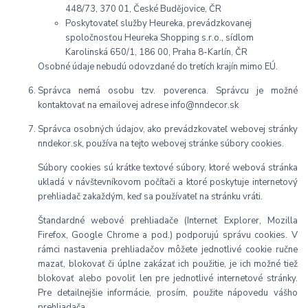
448/73, 370 01, České Budějovice, ČR
Poskytovateľ služby Heureka, prevádzkovanej
spoločnosťou Heureka Shopping s.r.o., sídlom
Karolinská 650/1, 186 00, Praha 8-Karlín, ČR
Osobné údaje nebudú odovzdané do tretích krajín mimo EÚ.
Správca nemá osobu tzv. poverenca. Správcu je možné
kontaktovať na emailovej adrese info@nndecor.sk
Správca osobných údajov, ako prevádzkovateľ webovej stránky
nndekor.sk, používa na tejto webovej stránke súbory cookies.
Súbory cookies sú krátke textové súbory, ktoré webová stránka
ukladá v návštevníkovom počítači a ktoré poskytuje internetový
prehliadač zakaždým, keď sa používateľ na stránku vráti.
Štandardné webové prehliadače (Internet Explorer, Mozilla
Firefox, Google Chrome a pod.) podporujú správu cookies. V
rámci nastavenia prehliadačov môžete jednotlivé cookie ručne
mazať, blokovať či úplne zakázať ich použitie, je ich možné tiež
blokovať alebo povoliť len pre jednotlivé internetové stránky.
Pre detailnejšie informácie, prosím, použite nápovedu vášho
prehliadača.