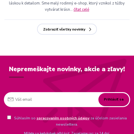
láskou k detailom. Sme malý rodinný e-shop, ktorý vznikol z túžby
vytvárať krásn...
čítať celé
Zobraziť všetky novinky
Nepremeškajte novinky, akcie a zľavy!
Prihlásiť sa
Súhlasím so
spracovaním osobných údajov
za účelom zasielania
newslettera.
Môžete sa kedykoľvek odhlásiť. Zasielame raz za 14 dní.