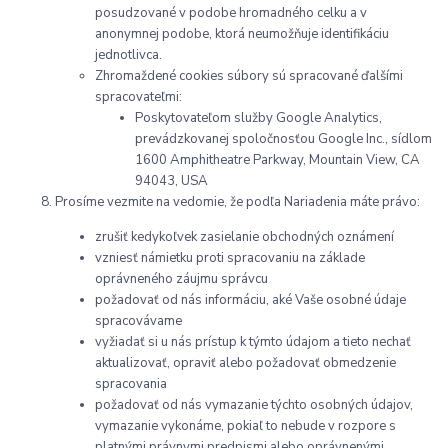
posudzované v podobe hromadného celku a v
anonymnej podobe, ktorá neumožňuje identifikáciu
jednotlivca.
Zhromaždené cookies súbory sú spracované ďalšími
spracovateľmi:
Poskytovateľom služby Google Analytics,
prevádzkovanej spoločnosťou Google Inc., sídlom
1600 Amphitheatre Parkway, Mountain View, CA
94043, USA
Prosíme vezmite na vedomie, že podľa Nariadenia máte právo:
zrušiť kedykoľvek zasielanie obchodných oznámení
vzniesť námietku proti spracovaniu na základe
oprávneného záujmu správcu
požadovať od nás informáciu, aké Vaše osobné údaje
spracovávame
vyžiadať si u nás prístup k týmto údajom a tieto nechať
aktualizovať, opraviť alebo požadovať obmedzenie
spracovania
požadovať od nás vymazanie týchto osobných údajov,
vymazanie vykonáme, pokiaľ to nebude v rozpore s
platnými právnymi predpismi alebo oprávnenými