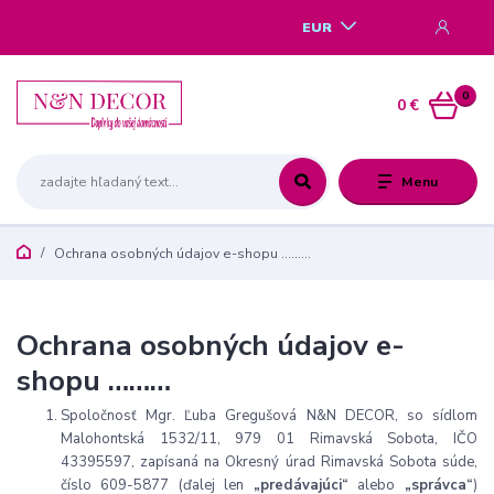
EUR
0
0 €
Menu
Ochrana osobných údajov e-shopu ………
Ochrana osobných údajov e-
shopu ………
Spoločnosť Mgr. Ľuba Gregušová N&N DECOR, so sídlom
Malohontská 1532/11, 979 01 Rimavská Sobota, IČO
43395597, zapísaná na Okresný úrad Rimavská Sobota súde,
číslo 609-5877 (ďalej len
„predávajúci“
alebo
„správca“
)