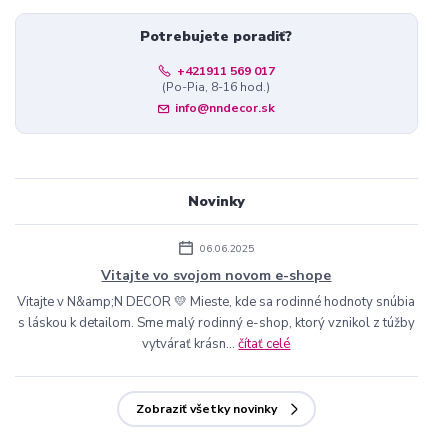
Potrebujete poradiť?
+421911 569 017
(Po-Pia, 8-16 hod.)
info@nndecor.sk
Novinky
06.06.2025
Vitajte vo svojom novom e-shope
Vitajte v N&amp;N DECOR 💛 Mieste, kde sa rodinné hodnoty snúbia
s láskou k detailom. Sme malý rodinný e-shop, ktorý vznikol z túžby
vytvárať krásn...
čítať celé
Zobraziť všetky novinky