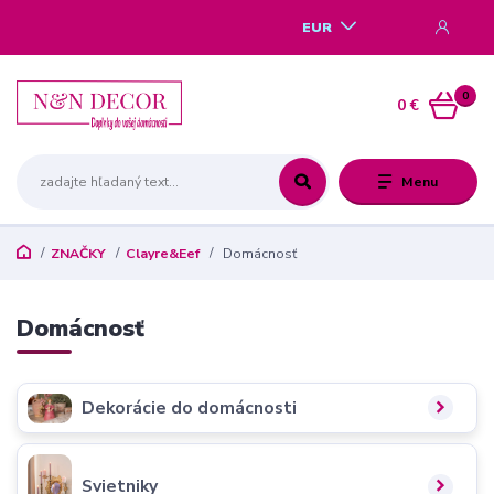
EUR
0
0 €
Menu
ZNAČKY
Clayre&Eef
Domácnosť
Domácnosť
Dekorácie do domácnosti
Svietniky