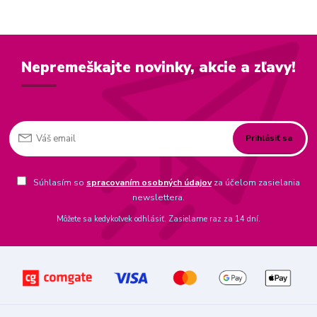
Nepremeškajte novinky, akcie a zľavy!
Prihlásiť sa
Súhlasím so
spracovaním osobných údajov
za účelom zasielania
newslettera.
Môžete sa kedykoľvek odhlásiť. Zasielame raz za 14 dní.