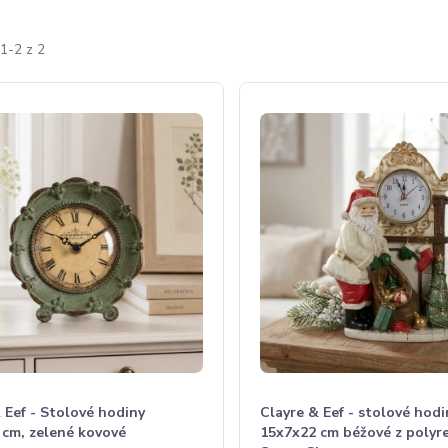
1-2 z 2
 Eef - Stolové hodiny
Clayre & Eef - stolové hodi
 cm, zelené kovové
15x7x22 cm béžové z polyre