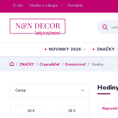
O nás
Všetko o nákupe
Kontakty
NOVINKY 2026
ZNAČKY
ZNAČKY
Clayre&Eef
Domácnosť
Hodiny
Hodin
Cena:
Najnovši
€
€