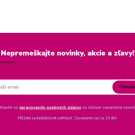
Nepremeškajte novinky, akcie a zľavy!
Prihlási
hlasím so
spracovaním osobných údajov
za účelom zasielania newsl
Môžete sa kedykoľvek odhlásiť. Zasielame raz za 14 dní.