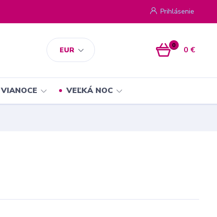
Prihlásenie
0
0 €
EUR
VIANOCE
VEĽKÁ NOC