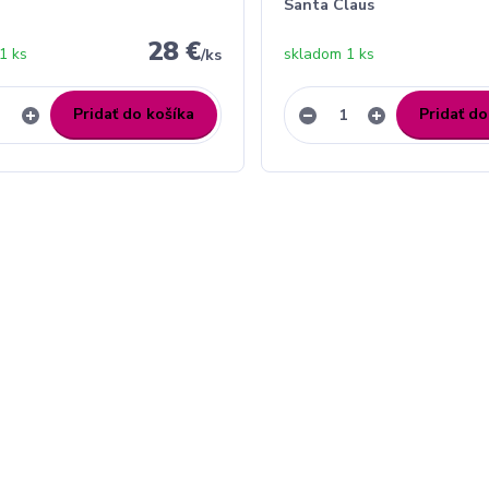
Santa Claus
28 €
1 ks
skladom 1 ks
/
ks
Pridať do košíka
Pridať do