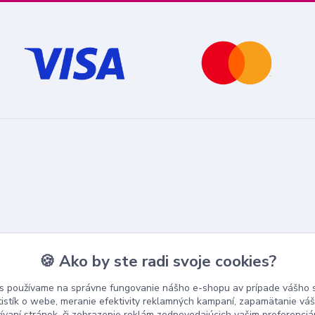
🍪 Ako by ste radi svoje cookies?
s používame na správne fungovanie nášho e-shopu av prípade vášho s
tistík o webe, meranie efektivity reklamných kampaní, zapamätanie v
žívaní stránok, či zobrazenie reklám zodpovedajúcich vašim preferenci