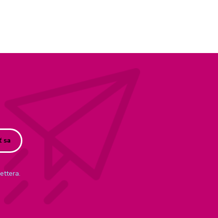
ť sa
ettera.