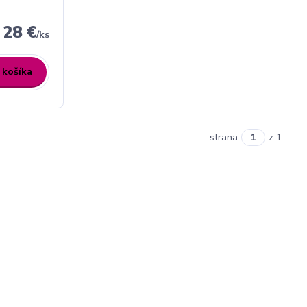
28 €
/
ks
 košíka
strana
z 1