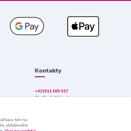
Kontakty
+421911 569 017
(Po-Pia, 8-16 hod.)
info@nndecor.sk
úhlasu tiež na
ášho obľúbeného
ám.
Viac na využitie