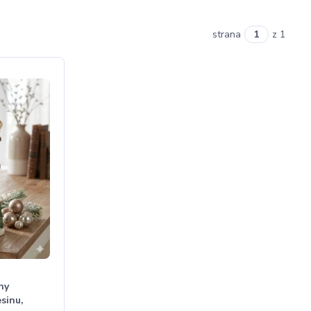
strana
z 1
ny
sinu,