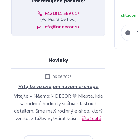
Potrebujete poradiť?
+421911 569 017
skladom 
(Po-Pia, 8-16 hod.)
info@nndecor.sk
Novinky
06.06.2025
Vitajte vo svojom novom e-shope
Vitajte v N&amp;N DECOR 💛 Mieste, kde
sa rodinné hodnoty snúbia s láskou k
detailom. Sme malý rodinný e-shop, ktorý
vznikol z túžby vytvárať krásn...
čítať celé