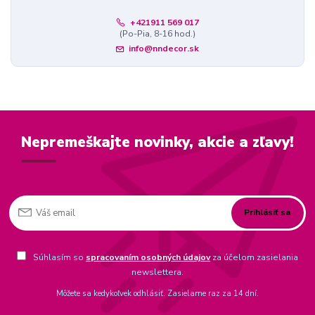
+421911 569 017
(Po-Pia, 8-16 hod.)
info@nndecor.sk
Nepremeškajte novinky, akcie a zľavy!
Prihlásiť sa
Súhlasím so
spracovaním osobných údajov
za účelom zasielania
newslettera.
Môžete sa kedykoľvek odhlásiť. Zasielame raz za 14 dní.