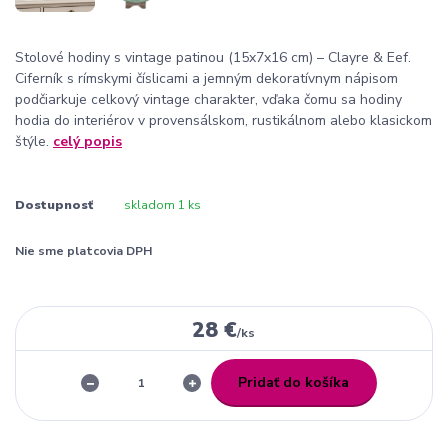
Stolové hodiny s vintage patinou (15x7x16 cm) – Clayre & Eef.
Ciferník s rímskymi číslicami a jemným dekoratívnym nápisom
podčiarkuje celkový vintage charakter, vďaka čomu sa hodiny
hodia do interiérov v provensálskom, rustikálnom alebo klasickom
štýle.
celý popis
Dostupnosť
skladom 1 ks
Nie sme platcovia DPH
28 €
/
ks
Pridať do košíka