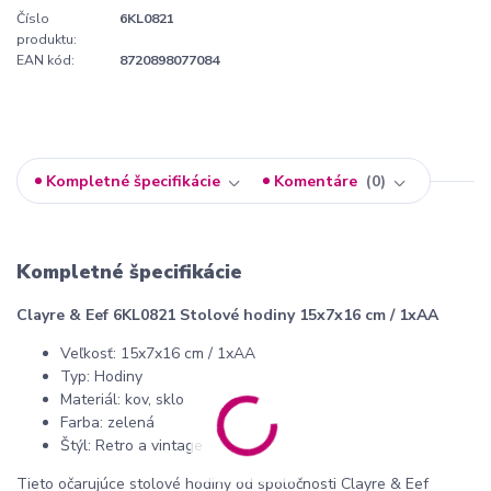
Číslo
6KL0821
produktu:
EAN kód:
8720898077084
Kompletné špecifikácie
Komentáre
0
Kompletné špecifikácie
Clayre & Eef 6KL0821 Stolové hodiny 15x7x16 cm / 1xAA
Veľkosť: 15x7x16 cm / 1xAA
Typ: Hodiny
Materiál: kov, sklo
Farba: zelená
Štýl: Retro a vintage
Tieto očarujúce stolové hodiny od spoločnosti Clayre & Eef