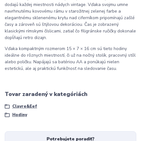
dodajú každej miestnosti nádych vintage. Vďaka svojmu umne
navrhnutému kovovému rámu v starožitnej zelenej farbe a
elegantnému sklenenému krytu nad ciferníkom pripomínajú zašlé
časy a zároveň sú štýlovou dekoráciou. Čas je zobrazený
klasickými rímskymi číslicami, zatiaľ čo filigránske ručičky dokonale
dopĺňajú retro dizajn.
Vďaka kompaktným rozmerom 15 × 7 × 16 cm sú tieto hodiny
ideálne do rôznych miestností, či už na nočný stolík, pracovný stôl
alebo poličku. Napájajú sa batériou AA a ponúkajú nielen
estetickú, ale aj praktickú funkčnosť na sledovanie času.
Tovar zaradený v kategóriách
Clayre&Eef
Hodiny
Potrebujete poradiť?