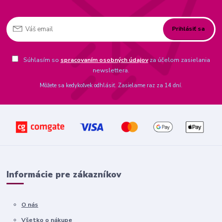
Prihlásiť sa
Súhlasím so
spracovaním osobných údajov
za účelom zasielania
newslettera.
Môžete sa kedykoľvek odhlásiť. Zasielame raz za 14 dní.
Informácie pre zákazníkov
O nás
Všetko o nákupe