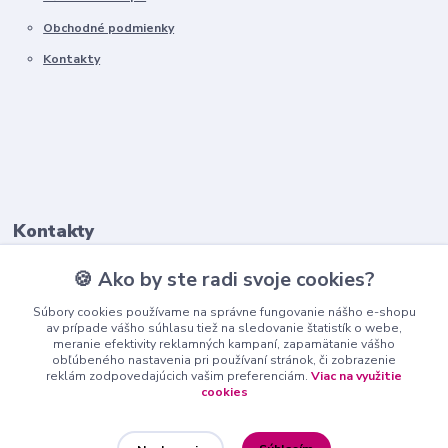
Obchodné podmienky
Kontakty
Kontakty
🍪 Ako by ste radi svoje cookies?
+421911 569 017
(Po-Pia, 8-16 hod.)
Súbory cookies používame na správne fungovanie nášho e-shopu
av prípade vášho súhlasu tiež na sledovanie štatistík o webe,
meranie efektivity reklamných kampaní, zapamätanie vášho
info@nndecor.sk
obľúbeného nastavenia pri používaní stránok, či zobrazenie
reklám zodpovedajúcich vašim preferenciám.
Viac na využitie
cookies