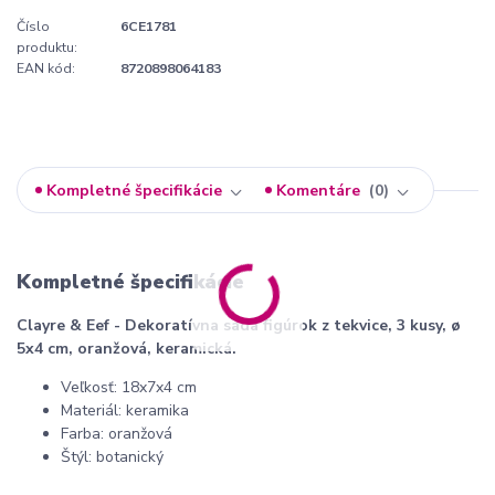
Číslo
6CE1781
produktu:
EAN kód:
8720898064183
Kompletné špecifikácie
Komentáre
0
Kompletné špecifikácie
Clayre & Eef - Dekoratívna sada figúrok z tekvice, 3 kusy, ø
5x4 cm, oranžová, keramická.
Veľkosť: 18x7x4 cm
Materiál: keramika
Farba: oranžová
Štýl: botanický