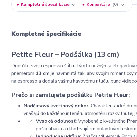
Kompletné špecifikácie
Komentáre
0
Kompletné špecifikácie
Petite Fleur – Podšálka (13 cm)
Doplňte svoju espresso šálku týmto nežným a elegantný
priemerom
13 cm
je navrhnutá tak, aby svojím romantickým
na espresso a dodala vášmu kávovému rituálu punc vidiecke
Prečo si zamilujete podšálku Petite Fleur:
Nadčasový kvetinový dekor:
Charakteristické drob
vnášajú do každého interiéru atmosféru rozkvitnutej ja
Vysoká odolnosť:
Vyrobená z kvalitného
Pre
poškriabaniu a dlhotrvajúcim brilantným leskom,
Jednoduchá údržba:
Značka Villeroy & Boch sp