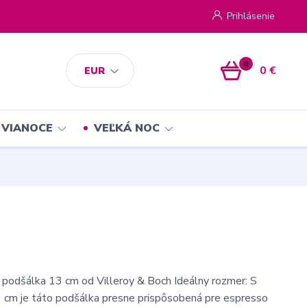
Prihlásenie
0
0 €
EUR
VIANOCE
VEĽKÁ NOC
- podšálka 13 cm od Villeroy & Boch Ideálny rozmer: S
 cm je táto podšálka presne prispôsobená pre espresso