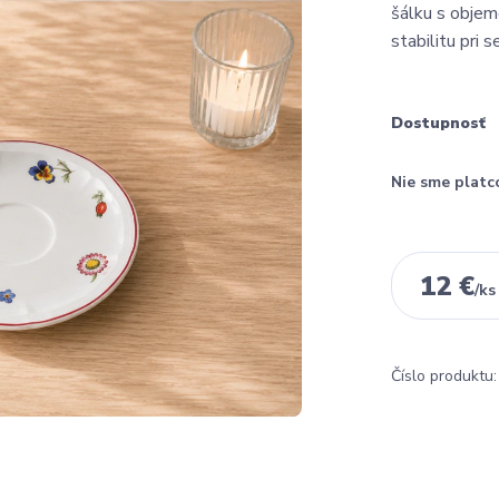
šálku s objem
stabilitu pri s
Dostupnosť
Nie sme platc
12 €
/
ks
Číslo produktu: