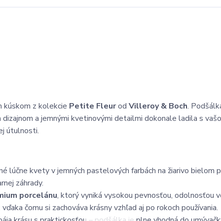
m kúskom z kolekcie
Petite Fleur
od
Villeroy & Boch
. Podšálk
 dizajnom a jemnými kvetinovými detailmi dokonale ladila s vaš
j útulnosti.
né lúčne kvety v jemných pastelových farbách na žiarivo bielom 
rnej záhrady.
mium porcelánu
, ktorý vyniká vysokou pevnosťou, odolnosťou v
 vďaka čomu si zachováva krásny vzhľad aj po rokoch používania.
ája krásu s praktickosťou – podšálka je plne vhodná do umývačky