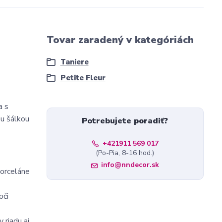
Tovar zaradený v kategóriách
Taniere
Petite Fleur
a s
ou šálkou
Potrebujete poradiť?
+421911 569 017
(Po-Pia, 8-16 hod.)
info@nndecor.sk
porceláne
oči
 riadu aj