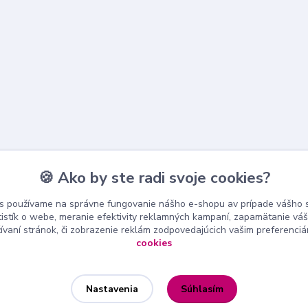
🍪 Ako by ste radi svoje cookies?
s používame na správne fungovanie nášho e-shopu av prípade vášho s
tistík o webe, meranie efektivity reklamných kampaní, zapamätanie v
žívaní stránok, či zobrazenie reklám zodpovedajúcich vašim preferenci
cookies
Súhlasím
Nastavenia