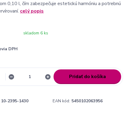
om 0,10 l, čím zabezpečuje estetickú harmóniu a potrebnú
ervírovaní.
celý popis
skladom 6 ks
ovia DPH
Pridať do košíka
10-2395-1430
EAN kód:
5450102063956