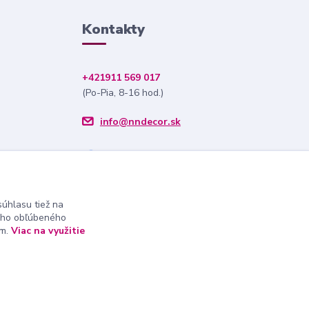
Kontakty
+421911 569 017
(Po-Pia, 8-16 hod.)
info@nndecor.sk
úhlasu tiež na
ášho obľúbeného
ám.
Viac na využitie
Vytvorené na
Eshop-rychlo.sk