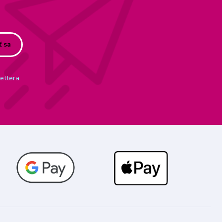
ť sa
ettera.