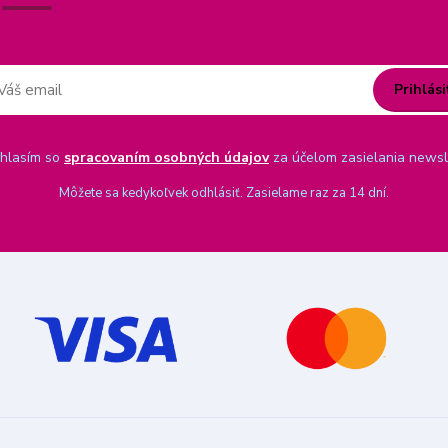
Prihlási
hlasím so
spracovaním osobných údajov
za účelom zasielania newsl
Môžete sa kedykoľvek odhlásiť. Zasielame raz za 14 dní.