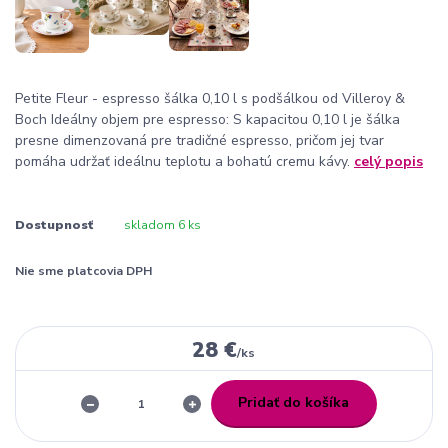
Petite Fleur - espresso šálka 0,10 l s podšálkou od Villeroy &
Boch Ideálny objem pre espresso: S kapacitou 0,10 l je šálka
presne dimenzovaná pre tradičné espresso, pričom jej tvar
pomáha udržať ideálnu teplotu a bohatú cremu kávy.
celý popis
Dostupnosť
skladom 6 ks
Nie sme platcovia DPH
28 €
/
ks
Pridať do košíka