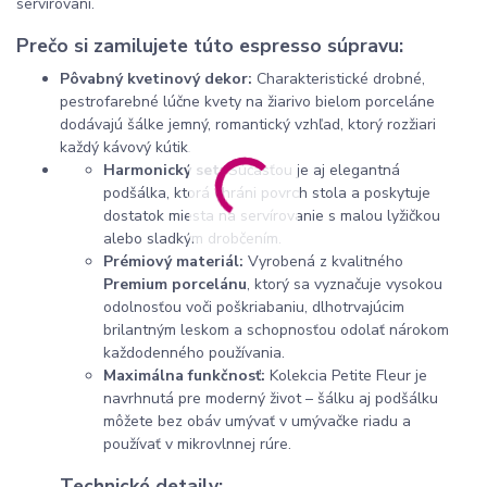
servírovaní.
Prečo si zamilujete túto espresso súpravu:
Pôvabný kvetinový dekor:
Charakteristické drobné,
pestrofarebné lúčne kvety na žiarivo bielom porceláne
dodávajú šálke jemný, romantický vzhľad, ktorý rozžiari
každý kávový kútik.
Harmonický set:
Súčasťou je aj elegantná
podšálka, ktorá chráni povrch stola a poskytuje
dostatok miesta na servírovanie s malou lyžičkou
alebo sladkým drobčením.
Prémiový materiál:
Vyrobená z kvalitného
Premium porcelánu
, ktorý sa vyznačuje vysokou
odolnosťou voči poškriabaniu, dlhotrvajúcim
brilantným leskom a schopnosťou odolať nárokom
každodenného používania.
Maximálna funkčnosť:
Kolekcia Petite Fleur je
navrhnutá pre moderný život – šálku aj podšálku
môžete bez obáv umývať v umývačke riadu a
používať v mikrovlnnej rúre.
Technické detaily: