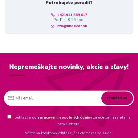
Potrebujete poradiť?
+421911 569 017
(Po-Pia, 8-16 hod.)
info@nndecor.sk
Nepremeškajte novinky, akcie a zľavy!
Prihlásiť sa
Súhlasím so
spracovaním osobných údajov
za účelom zasielania
newslettera.
Môžete sa kedykoľvek odhlásiť. Zasielame raz za 14 dní.