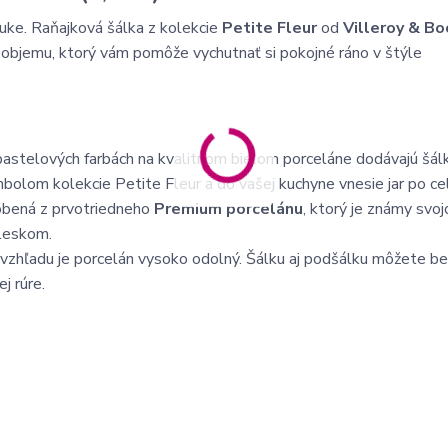
ruke. Raňajková šálka z kolekcie
Petite Fleur
od
Villeroy & Bo
 objemu, ktorý vám pomôže vychutnať si pokojné ráno v štýle
astelových farbách na kvalitnom bielom porceláne dodávajú šál
olom kolekcie Petite Fleur a do vašej kuchyne vnesie jar po cel
bená z prvotriedneho
Premium porcelánu
, ktorý je známy svoj
 leskom.
zhľadu je porcelán vysoko odolný. Šálku aj podšálku môžete b
j rúre.