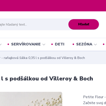
Hľadať
SERVÍROVANIE
DETI
SEZÓNA
r - raňajková šálka 0,35 l s podšálkou od Villeroy & Boch
5 l s podšálkou od Villeroy & Boch
Petite Fleur 
Začnite svoj 