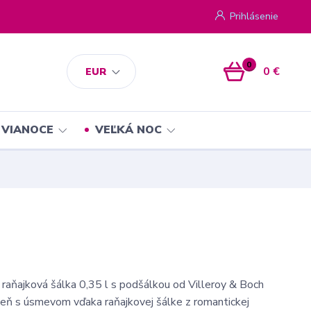
Prihlásenie
0
0 €
EUR
VIANOCE
VEĽKÁ NOC
- raňajková šálka 0,35 l s podšálkou od Villeroy & Boch
deň s úsmevom vďaka raňajkovej šálke z romantickej