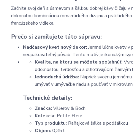
Začnite svoj deň s úsmevom a šálkou dobrej kávy či čaju v 
dokonalou kombináciou romantického dizajnu a praktického
francúzskeho vidieka.
Prečo si zamilujete túto súpravu:
Nadčasový kvetinový dekor:
Jemné lúčne kvety v p
neopakovateľný pôvab. Tento motív je ikonickým symb
Kvalita, na ktorú sa môžete spoľahnúť:
Vyro
odolnosťou, tvrdosťou a dlhotrvajúcim žiarivým
Jednoduchá údržba:
Napriek svojmu jemnému v
umývať v umývačke riadu a používať v mikrovlnne
Technické detaily:
Značka:
Villeroy & Boch
Kolekcia:
Petite Fleur
Typ produktu:
Raňajková šálka s podšálkou
Objem:
0,35 l