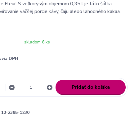
te Fleur. S veľkorysým objemom 0,35 l je táto šálka
vírovanie väčšej porcie kávy, čaju alebo lahodného kakaa.
skladom 6 ks
ovia DPH
Pridať do košíka
10-2395-1230