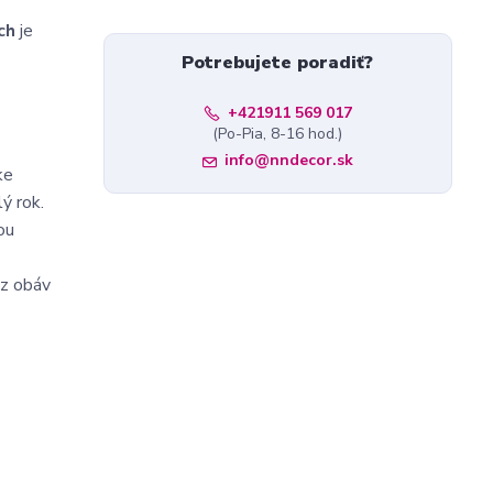
ch
je
Potrebujete poradiť?
+421911 569 017
(Po-Pia, 8-16 hod.)
info@nndecor.sk
ke
ý rok.
ou
ez obáv