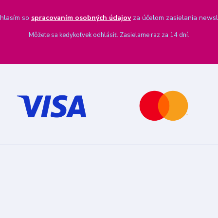
hlasím so
spracovaním osobných údajov
za účelom zasielania newsl
Môžete sa kedykoľvek odhlásiť. Zasielame raz za 14 dní.