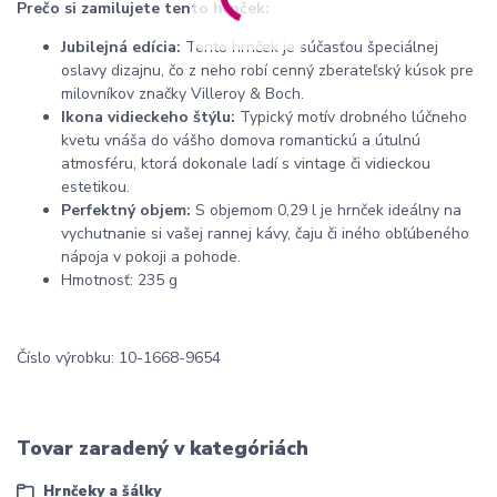
Prečo si zamilujete tento hrnček:
Jubilejná edícia:
Tento hrnček je súčasťou špeciálnej
oslavy dizajnu, čo z neho robí cenný zberateľský kúsok pre
milovníkov značky Villeroy & Boch.
Ikona vidieckeho štýlu:
Typický motív drobného lúčneho
kvetu vnáša do vášho domova romantickú a útulnú
atmosféru, ktorá dokonale ladí s vintage či vidieckou
estetikou.
Perfektný objem:
S objemom 0,29 l je hrnček ideálny na
vychutnanie si vašej rannej kávy, čaju či iného obľúbeného
nápoja v pokoji a pohode.
Hmotnosť: 235 g
Číslo výrobku: 10-1668-9654
Tovar zaradený v kategóriách
Hrnčeky a šálky