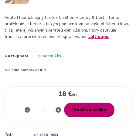
Petite Fleur jubilejný hrnček 0,29l od Villeroy & Boch. Tento
hrnček nie je len praktickým pomocníkom na vašu obľúbenú kávu
či čaj, ale aj vkusným zberateľským kúskom, ktorý oslavuje
tradíciu a precízne remeselné spracovanie.
celý popis
Dostupnosť
skladom 4 ks
Nie sme platcovia DPH
18 €
/
ks
Pridať do košíka
Číslo
10-1668-9654