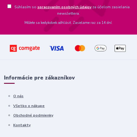
Súhlasím so
spracovaním osobných údajov
za účelom zasielania
newslettera.
Môžete sa kedykoľvek odhlásiť. Zasielame raz za 14 dní.
Informácie pre zákazníkov
O nás
Všetko o nákupe
Obchodné podmienky
Kontakty