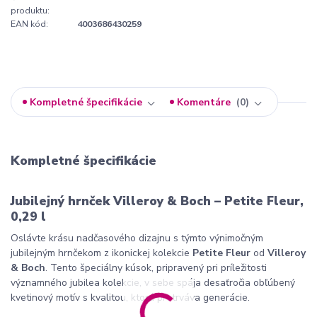
produktu:
EAN kód:
4003686430259
Kompletné špecifikácie
Komentáre
0
Kompletné špecifikácie
Jubilejný hrnček Villeroy & Boch – Petite Fleur,
0,29 l
Oslávte krásu nadčasového dizajnu s týmto výnimočným
jubilejným hrnčekom z ikonickej kolekcie
Petite Fleur
od
Villeroy
& Boch
. Tento špeciálny kúsok, pripravený pri príležitosti
významného jubilea kolekcie, v sebe spája desaťročia obľúbený
kvetinový motív s kvalitou, ktorá pretrváva generácie.