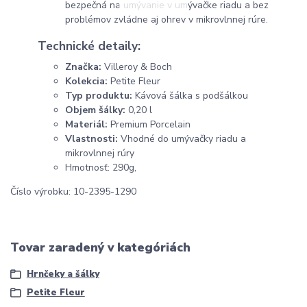
bezpečná na umývanie v umývačke riadu a bez
problémov zvládne aj ohrev v mikrovlnnej rúre.
Technické detaily:
Značka:
Villeroy & Boch
Kolekcia:
Petite Fleur
Typ produktu:
Kávová šálka s podšálkou
Objem šálky:
0,20 l
Materiál:
Premium Porcelain
Vlastnosti:
Vhodné do umývačky riadu a
mikrovlnnej rúry
Hmotnosť: 290g,
Číslo výrobku: 10-2395-1290
Tovar zaradený v kategóriách
Hrnčeky a šálky
Petite Fleur