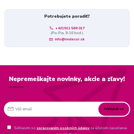
Potrebujete poradiť?
+421911 569 017
(Po-Pia, 8-16 hod.)
info@nndecor.sk
Nepremeškajte novinky, akcie a zľavy!
Prihlásiť sa
Súhlasím so
spracovaním osobných údajov
za účelom zasielania