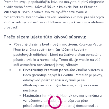
Premeňte svoju popoludňajšiu kávu na malý rituál plný elegancie
a vidieckeho šarmu. Kávová šálka z kolekcie
Petite Fleur
od
Villeroy & Boch
je vďaka svojmu vyváženému tvaru a
romantickému kvetinovému dekoru ideálnou voľbou pre všetkých,
ktorí si radi vychutnajú svoj obľúbený nápoj v krásnom a útulnom
prostredí.
Prečo si zamilujete túto kávovú súpravu:
Pôvabný dizajn s kvetinovým motívom:
Kolekcia Petite
Fleur je známa svojimi jemnými lúčnymi kvetmi v
pastelových odtieňoch, ktoré na žiarivo bielom porceláne
pôsobia sviežo a harmonicky. Tento dizajn vnesie na váš
stôl atmosféru rozkvitnutej jarnej záhrady.
Prvotriedny Premium porcelán:
Značka Villeroy &
Boch garantuje najvyššiu kvalitu. Porcelán je pevný,
odolný voči poškriabaniu a vyznačuje sa
dlhotrvajúcim brilantným leskom, ktorý sa časom
nestráca.
Maximálna funkčnosť:
Napriek svojmu jemnému a
vznešenému vzhľadu je táto súprava plne
prispôsobená potrebám modernej domácnosti. Je