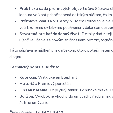
Praktická sada pre malých objaviteľov:
Súprava ob
ideálna veľkosť prispôsobená detským rúčkam, čo im 
Prémiová kvalita Villeroy & Boch:
Porcelán je niel
voči bežnému detskému používaniu, vďaka čomu si zac
Stvorená pre každodenný život:
Detský riad z tejt
uľahčuje učenie sa novým zručnostiam bez zbytočnéh
Táto súprava je nádherným darčekom, ktorý poteší nielen det
dizajnu.
Technický popis a údržba:
Kolekcia:
Walk like an Elephant
Materiál:
Prémiový porcelán
Obsah balenia:
1x plytký tanier, 1x hlboká miska, 1
Údržba:
Výrobok je vhodný do umývačky riadu a mikro
šetrné umývanie.