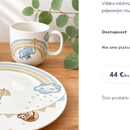
Vďaka milému 
príjemným ri
Dostupnosť
Nie sme platc
44 €
/
ks
Číslo produktu: