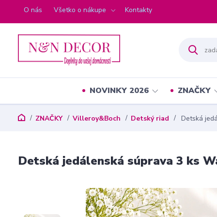
O nás
Všetko o nákupe
Kontakty
NOVINKY 2026
ZNAČKY
ZNAČKY
Villeroy&Boch
Detský riad
Detská jedá
Detská jedálenská súprava 3 ks Wa