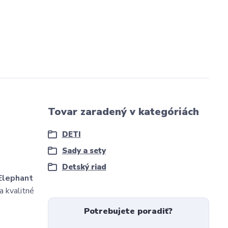
Tovar zaradený v kategóriách
DETI
Sady a sety
Detský riad
 Elephant
a kvalitné
Potrebujete poradiť?