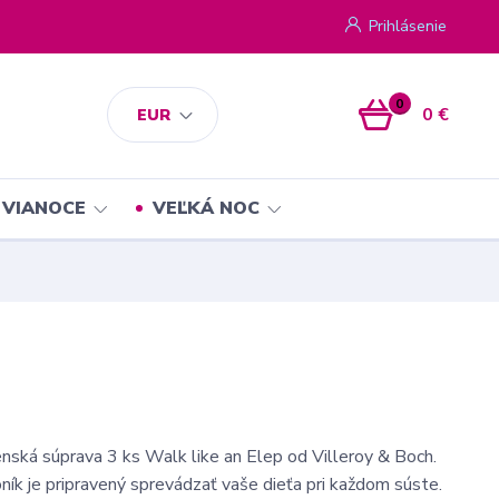
Prihlásenie
0
0 €
EUR
VIANOCE
VEĽKÁ NOC
nská súprava 3 ks Walk like an Elep od Villeroy & Boch.
ník je pripravený sprevádzať vaše dieťa pri každom súste.