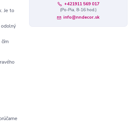
+421911 569 017
(Po-Pia, 8-16 hod.)
. Je to
info@nndecor.sk
e odolný
, čím
hravého
porúčame