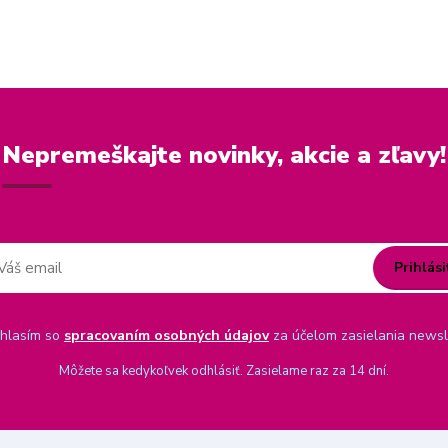
Nepremeškajte novinky, akcie a zľavy!
Prihlási
hlasím so
spracovaním osobných údajov
za účelom zasielania newsl
Môžete sa kedykoľvek odhlásiť. Zasielame raz za 14 dní.