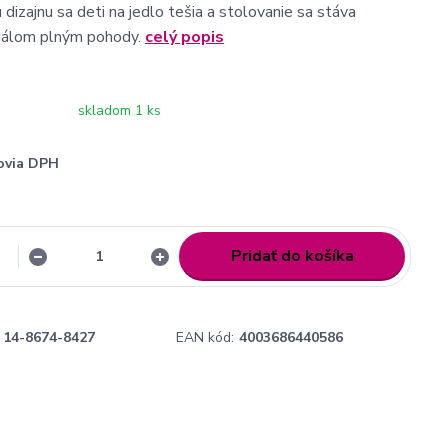
dizajnu sa deti na jedlo tešia a stolovanie sa stáva
tuálom plným pohody.
celý popis
skladom 1 ks
ovia DPH
Pridať do košíka
14-8674-8427
EAN kód:
4003686440586