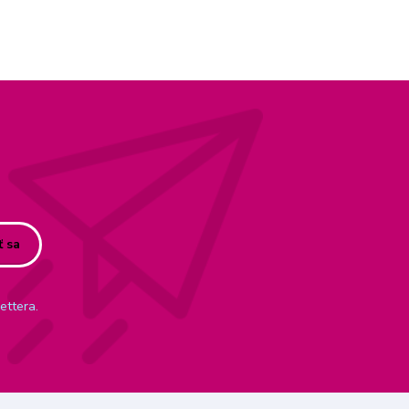
ť sa
ettera.