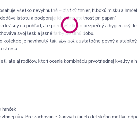
sahuje všetko nevyhnutné – plytký tanier, hlbokú misku a hrnček
dodáva istotu a podporuje ich samostatnosť pri papaní.
en krásny na pohľad, ale predovšetkým bezpečný a hygienický. J
hováva svoj lesk a jasné farby po dlhú dobu.
o kolekcie je navrhnutý tak, aby bol dostatočne pevný a stabilný
o stresu.
i, ale aj rodičov, ktorí ocenia kombináciu prvotriednej kvality a 
x hrnček
vlnnej rúry. Pre zachovanie žiarivých farieb detského motívu od