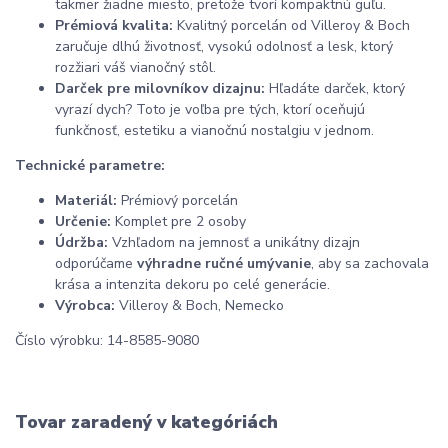
takmer žiadne miesto, pretože tvorí kompaktnú guľu.
Prémiová kvalita:
Kvalitný porcelán od Villeroy & Boch
zaručuje dlhú životnosť, vysokú odolnosť a lesk, ktorý
rozžiari váš vianočný stôl.
Darček pre milovníkov dizajnu:
Hľadáte darček, ktorý
vyrazí dych? Toto je voľba pre tých, ktorí oceňujú
funkčnosť, estetiku a vianočnú nostalgiu v jednom.
Technické parametre:
Materiál:
Prémiový porcelán
Určenie:
Komplet pre 2 osoby
Údržba:
Vzhľadom na jemnosť a unikátny dizajn
odporúčame
výhradne ručné umývanie
, aby sa zachovala
krása a intenzita dekoru po celé generácie.
Výrobca:
Villeroy & Boch, Nemecko
Číslo výrobku: 14-8585-9080
Tovar zaradený v kategóriách