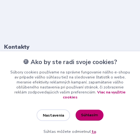
Kontakty
🍪 Ako by ste radi svoje cookies?
+421911 569 017
(Po-Pia, 8-16 hod.)
Súbory cookies používame na správne fungovanie nášho e-shopu
av prípade vášho súhlasu tiež na sledovanie štatistík o webe,
meranie efektivity reklamných kampaní, zapamätanie vášho
info@nndecor.sk
obľúbeného nastavenia pri používaní stránok, či zobrazenie
reklám zodpovedajúcich vašim preferenciám.
Viac na využitie
cookies
Súhlasím
Nastavenia
nndecor.sk
Súhlas môžete odmietnuť
tu
.
Vytvorené na
Eshop-rychlo.sk