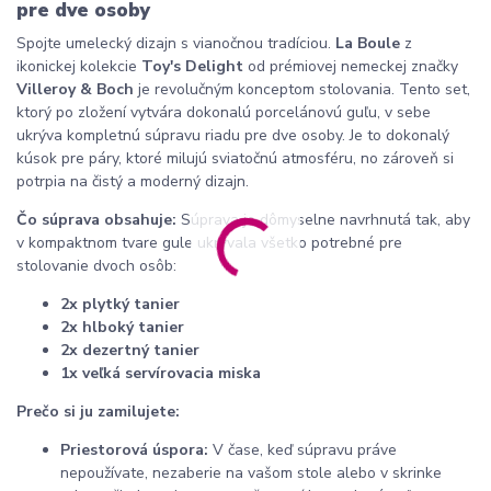
pre dve osoby
Spojte umelecký dizajn s vianočnou tradíciou.
La Boule
z
ikonickej kolekcie
Toy's Delight
od prémiovej nemeckej značky
Villeroy & Boch
je revolučným konceptom stolovania. Tento set,
ktorý po zložení vytvára dokonalú porcelánovú guľu, v sebe
ukrýva kompletnú súpravu riadu pre dve osoby. Je to dokonalý
kúsok pre páry, ktoré milujú sviatočnú atmosféru, no zároveň si
potrpia na čistý a moderný dizajn.
Čo súprava obsahuje:
Súprava je dômyselne navrhnutá tak, aby
v kompaktnom tvare gule ukrývala všetko potrebné pre
stolovanie dvoch osôb:
2x plytký tanier
2x hlboký tanier
2x dezertný tanier
1x veľká servírovacia miska
Prečo si ju zamilujete:
Priestorová úspora:
V čase, keď súpravu práve
nepoužívate, nezaberie na vašom stole alebo v skrinke