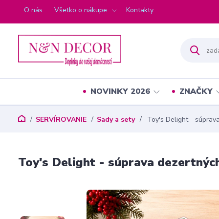
O nás
Všetko o nákupe
Kontakty
NOVINKY 2026
ZNAČKY
SERVÍROVANIE
Sady a sety
Toy's Delight - súprav
Toy's Delight - súprava dezertnýc