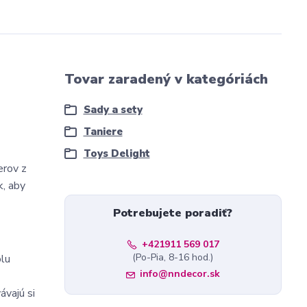
Tovar zaradený v kategóriách
Sady a sety
Taniere
Toys Delight
erov z
k, aby
Potrebujete poradiť?
+421911 569 017
(Po-Pia, 8-16 hod.)
lu
info@nndecor.sk
ávajú si