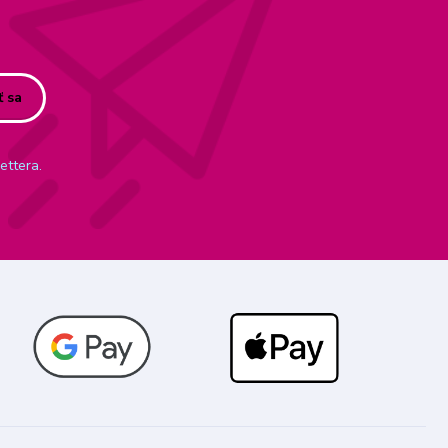
ť sa
ettera.