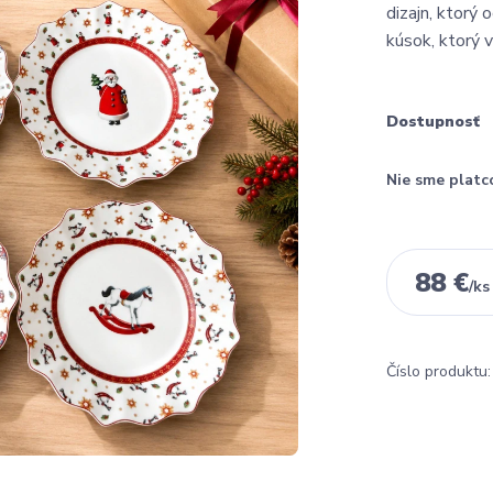
dizajn, ktorý 
kúsok, ktorý v
Dostupnosť
Nie sme platc
88 €
/
ks
Číslo produktu: