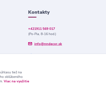
Kontakty
+421911 569 017
(Po-Pia, 8-16 hod.)
info@nndecor.sk
úhlasu tiež na
ášho obľúbeného
ám.
Viac na využitie
Vytvorené na
Eshop-rychlo.sk