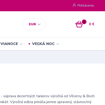
Prihlásenie
0
0 €
EUR
VIANOCE
VEĽKÁ NOC
 - súprava dezertných tanierov výročná od Villeroy & Boch.
nikát: Výročná edícia prináša jemne upravený, slávnostný