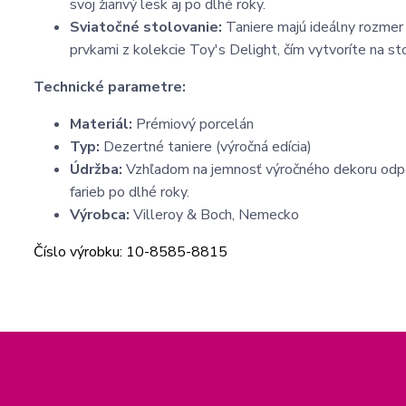
svoj žiarivý lesk aj po dlhé roky.
Sviatočné stolovanie:
Taniere majú ideálny rozmer 
prvkami z kolekcie Toy's Delight, čím vytvoríte na st
Technické parametre:
Materiál:
Prémiový porcelán
Typ:
Dezertné taniere (výročná edícia)
Údržba:
Vzhľadom na jemnosť výročného dekoru od
farieb po dlhé roky.
Výrobca:
Villeroy & Boch, Nemecko
Číslo výrobku: 10-8585-8815