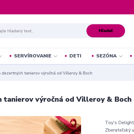
Hľadať
SERVÍROVANIE
DETI
SEZÓNA
a dezertných tanierov výročná od Villeroy & Boch
h tanierov výročná od Villeroy & Boch
Toy's Delight
Zberateľský u