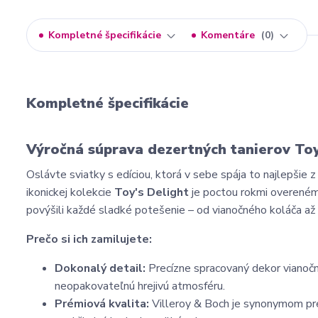
Kompletné špecifikácie
Komentáre
0
Kompletné špecifikácie
Výročná súprava dezertných tanierov Toy
Oslávte sviatky s edíciou, ktorá v sebe spája to najlepšie z
ikonickej kolekcie
Toy's Delight
je poctou rokmi overenému
povýšili každé sladké potešenie – od vianočného koláča až
Prečo si ich zamilujete:
Dokonalý detail:
Precízne spracovaný dekor vianoč
neopakovateľnú hrejivú atmosféru.
Prémiová kvalita:
Villeroy & Boch je synonymom pre 