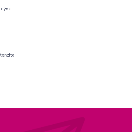
atnými
ntenzita