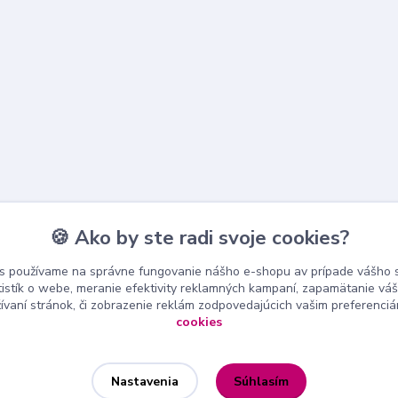
🍪 Ako by ste radi svoje cookies?
s používame na správne fungovanie nášho e-shopu av prípade vášho s
tistík o webe, meranie efektivity reklamných kampaní, zapamätanie v
žívaní stránok, či zobrazenie reklám zodpovedajúcich vašim preferenci
cookies
Súhlasím
Nastavenia