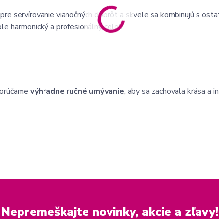
pre servírovanie vianočných dobrôt a skvele sa kombinujú s ost
ole harmonický a profesionálny celok.
porúčame
výhradne ručné umývanie
, aby sa zachovala krása a i
Nepremeškajte novinky, akcie a zľavy!