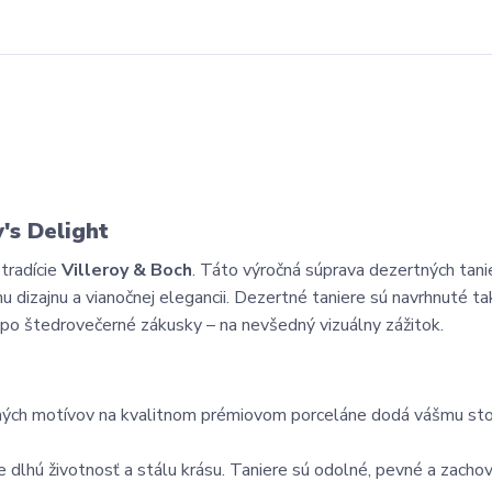
's Delight
 tradície
Villeroy & Boch
. Táto výročná súprava dezertných tani
 dizajnu a vianočnej elegancii. Dezertné taniere sú navrhnuté ta
 po štedrovečerné zákusky – na nevšedný vizuálny zážitok.
ných motívov na kvalitnom prémiovom porceláne dodá vášmu sto
dlhú životnosť a stálu krásu. Taniere sú odolné, pevné a zachov