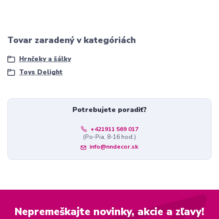
Tovar zaradený v kategóriách
Hrnčeky a šálky
Toys Delight
Potrebujete poradiť?
+421911 569 017
(Po-Pia, 8-16 hod.)
info@nndecor.sk
Nepremeškajte novinky, akcie a zľavy!