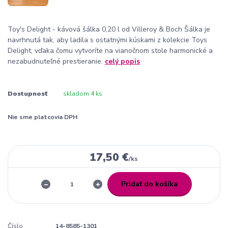
Toy's Delight - kávová šálka 0,20 l od Villeroy & Boch Šálka je
navrhnutá tak, aby ladila s ostatnými kúskami z kolekcie Toys
Delight, vďaka čomu vytvoríte na vianočnom stole harmonické a
nezabudnuteľné prestieranie.
celý popis
Dostupnosť
skladom 4 ks
Nie sme platcovia DPH
17,50 €
/
ks
Pridať do košíka
Číslo
14-8585-1301