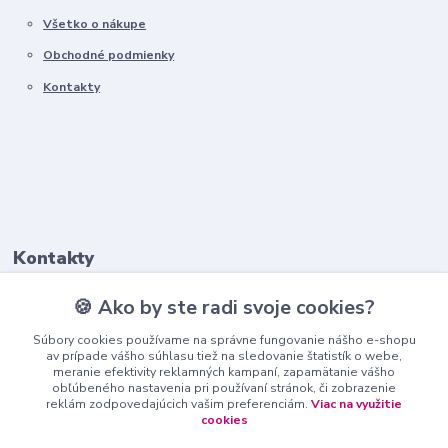
Všetko o nákupe
Obchodné podmienky
Kontakty
Kontakty
🍪 Ako by ste radi svoje cookies?
+421911 569 017
(Po-Pia, 8-16 hod.)
Súbory cookies používame na správne fungovanie nášho e-shopu
av prípade vášho súhlasu tiež na sledovanie štatistík o webe,
meranie efektivity reklamných kampaní, zapamätanie vášho
info@nndecor.sk
obľúbeného nastavenia pri používaní stránok, či zobrazenie
reklám zodpovedajúcich vašim preferenciám.
Viac na využitie
cookies