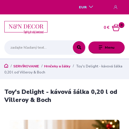
EUR
0
0 €
Menu
SERVÍROVANIE
Hrnčeky a šálky
Toy's Delight - kávová šálka
0,20 l od Villeroy & Boch
Toy's Delight - kávová šálka 0,20 l od
Villeroy & Boch