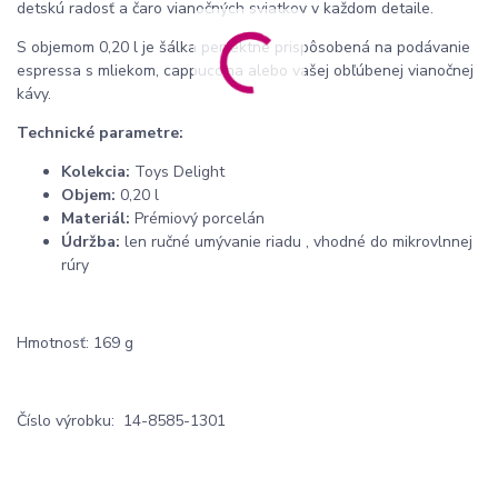
detskú radosť a čaro vianočných sviatkov v každom detaile.
S objemom 0,20 l je šálka perfektne prispôsobená na podávanie
espressa s mliekom, cappuccina alebo vašej obľúbenej vianočnej
kávy.
Technické parametre:
Kolekcia:
Toys Delight
Objem:
0,20 l
Materiál:
Prémiový porcelán
Údržba:
len ručné umývanie riadu , vhodné do mikrovlnnej
rúry
Hmotnosť: 169 g
Číslo výrobku: 14-8585-1301