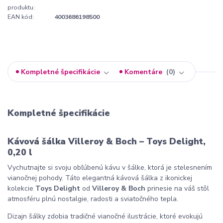
produktu:
EAN kód:
4003686198500
Kompletné špecifikácie
Komentáre
0
Kompletné špecifikácie
Kávová šálka Villeroy & Boch – Toys Delight,
0,20 l
Vychutnajte si svoju obľúbenú kávu v šálke, ktorá je stelesnením
vianočnej pohody. Táto elegantná kávová šálka z ikonickej
kolekcie
Toys Delight
od
Villeroy & Boch
prinesie na váš stôl
atmosféru plnú nostalgie, radosti a sviatočného tepla.
Dizajn šálky zdobia tradičné vianočné ilustrácie, ktoré evokujú