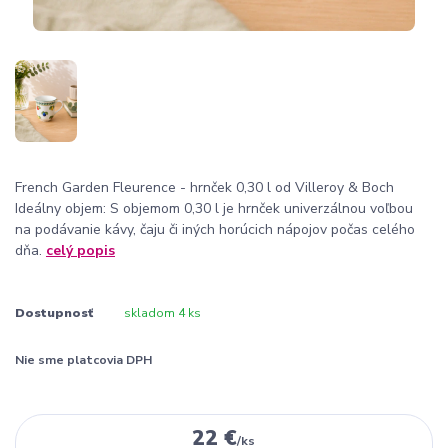
French Garden Fleurence - hrnček 0,30 l od Villeroy & Boch
Ideálny objem: S objemom 0,30 l je hrnček univerzálnou voľbou
na podávanie kávy, čaju či iných horúcich nápojov počas celého
dňa.
celý popis
Dostupnosť
skladom 4 ks
Nie sme platcovia DPH
22 €
/
ks