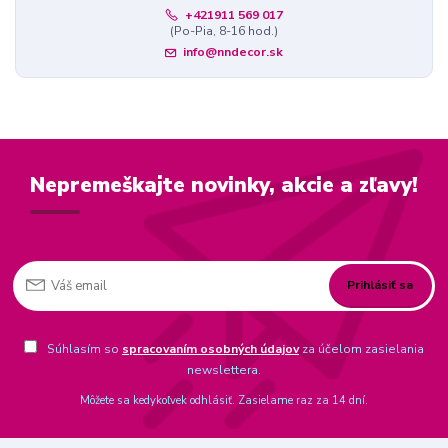
+421911 569 017
(Po-Pia, 8-16 hod.)
info@nndecor.sk
Nepremeškajte novinky, akcie a zľavy!
Prihlásiť sa
Súhlasím so
spracovaním osobných údajov
za účelom zasielania
newslettera.
Môžete sa kedykoľvek odhlásiť. Zasielame raz za 14 dní.