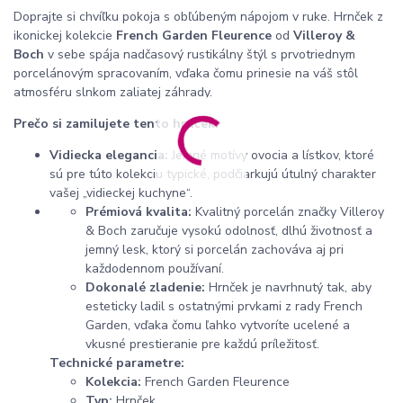
Doprajte si chvíľku pokoja s obľúbeným nápojom v ruke. Hrnček z
ikonickej kolekcie
French Garden Fleurence
od
Villeroy &
Boch
v sebe spája nadčasový rustikálny štýl s prvotriednym
porcelánovým spracovaním, vďaka čomu prinesie na váš stôl
atmosféru slnkom zaliatej záhrady.
Prečo si zamilujete tento hrnček:
Vidiecka elegancia:
Jemné motívy ovocia a lístkov, ktoré
sú pre túto kolekciu typické, podčiarkujú útulný charakter
vašej „vidieckej kuchyne“.
Prémiová kvalita:
Kvalitný porcelán značky Villeroy
& Boch zaručuje vysokú odolnosť, dlhú životnosť a
jemný lesk, ktorý si porcelán zachováva aj pri
každodennom používaní.
Dokonalé zladenie:
Hrnček je navrhnutý tak, aby
esteticky ladil s ostatnými prvkami z rady French
Garden, vďaka čomu ľahko vytvoríte ucelené a
vkusné prestieranie pre každú príležitosť.
Technické parametre:
Kolekcia:
French Garden Fleurence
Typ:
Hrnček