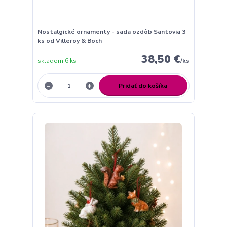
Nostalgické ornamenty - sada ozdôb Santovia 3
ks od Villeroy & Boch
38,50 €
skladom 6 ks
/
ks
Pridať do košíka