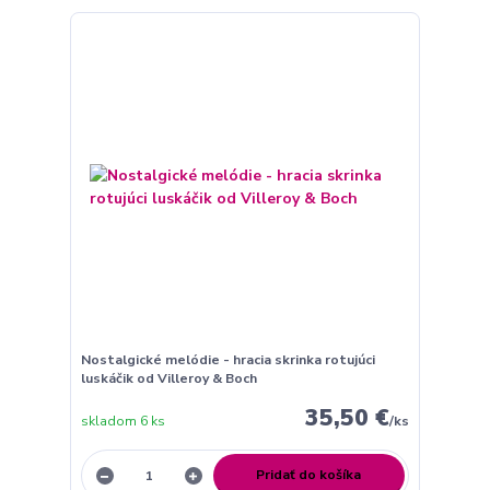
Nostalgické melódie - hracia skrinka rotujúci
luskáčik od Villeroy & Boch
35,50 €
skladom 6 ks
/
ks
Pridať do košíka