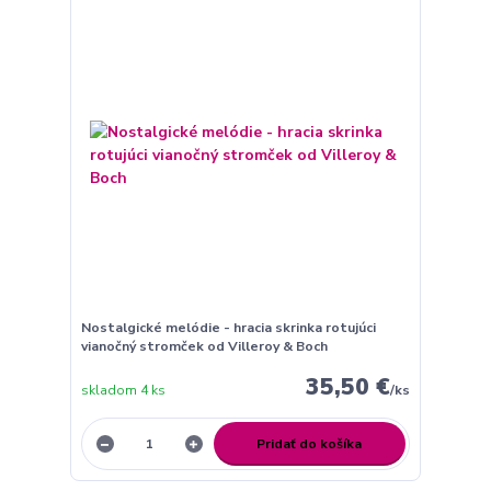
Nostalgické melódie - hracia skrinka rotujúci
vianočný stromček od Villeroy & Boch
35,50 €
skladom 4 ks
/
ks
Pridať do košíka