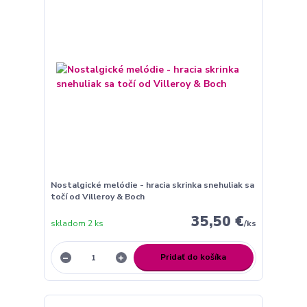
Nostalgické melódie - hracia skrinka snehuliak sa
točí od Villeroy & Boch
35,50 €
skladom 2 ks
/
ks
Pridať do košíka