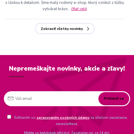
s láskou k detailom. Sme malý rodinný e-shop, ktorý vznikol z túžby
vytvárať krásn...
čítať celé
Zobraziť všetky novinky
Nepremeškajte novinky, akcie a zľavy!
Prihlásiť sa
Súhlasím so
spracovaním osobných údajov
za účelom zasielania
newslettera.
Môžete sa kedykoľvek odhlásiť. Zasielame raz za 14 dní.