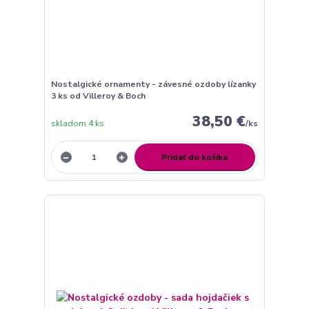
Nostalgické ornamenty - závesné ozdoby lízanky
3 ks od Villeroy & Boch
38,50 €
skladom 4 ks
/
ks
Pridať do košíka