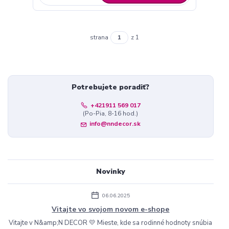
strana
z 1
Potrebujete poradiť?
+421911 569 017
(Po-Pia, 8-16 hod.)
info@nndecor.sk
Novinky
06.06.2025
Vitajte vo svojom novom e-shope
Vitajte v N&amp;N DECOR 💛 Mieste, kde sa rodinné hodnoty snúbia