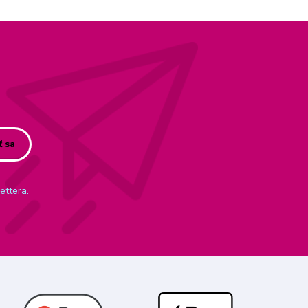
ť sa
ettera.