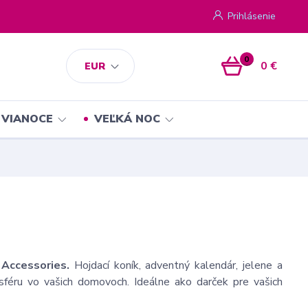
Prihlásenie
0
0 €
EUR
VIANOCE
VEĽKÁ NOC
 Accessories.
Hojdací koník, adventný kalendár, jelene a
sféru vo vašich domovoch. Ideálne ako darček pre vašich