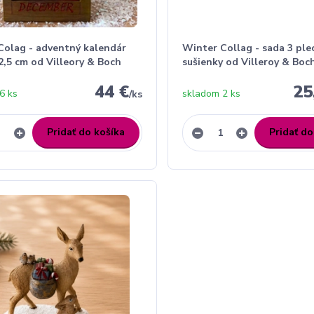
Colag - adventný kalendár
Winter Collag - sada 3 ple
2,5 cm od Villeory & Boch
sušienky od Villeroy & Boc
44 €
25
6 ks
skladom 2 ks
/
ks
Pridať do košíka
Pridať do