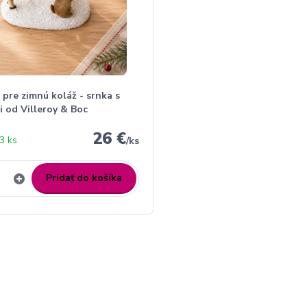
pre zimnú koláž - srnka s
 od Villeroy & Boc
26 €
3 ks
/
ks
Pridať do košíka