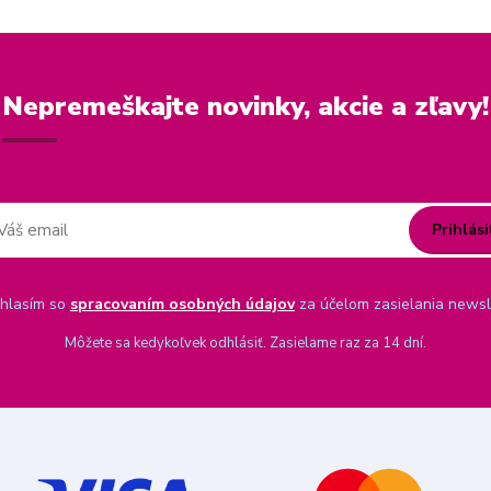
Nepremeškajte novinky, akcie a zľavy!
Prihlási
hlasím so
spracovaním osobných údajov
za účelom zasielania newsl
Môžete sa kedykoľvek odhlásiť. Zasielame raz za 14 dní.