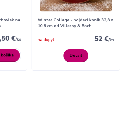
choviek na
Winter Collage - hojdací koník 32,8 x
h
10,8 cm od Villeroy & Boch
,50 €
52 €
/
ks
na dopyt
/
ks
 košíka
Detail