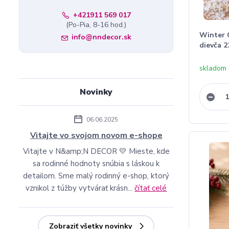
+421911 569 017
(Po-Pia, 8-16 hod.)
Winter 
info@nndecor.sk
dievča 2
skladom 
Novinky
06.06.2025
Vitajte vo svojom novom e-shope
Vitajte v N&amp;N DECOR 💛 Mieste, kde
sa rodinné hodnoty snúbia s láskou k
detailom. Sme malý rodinný e-shop, ktorý
vznikol z túžby vytvárať krásn...
čítať celé
Zobraziť všetky novinky