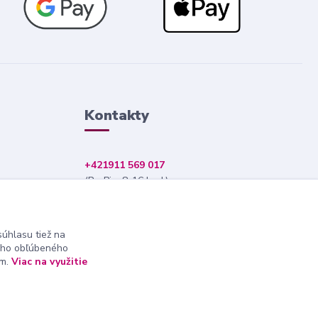
Kontakty
+421911 569 017
(Po-Pia, 8-16 hod.)
info@nndecor.sk
úhlasu tiež na
ášho obľúbeného
ám.
Viac na využitie