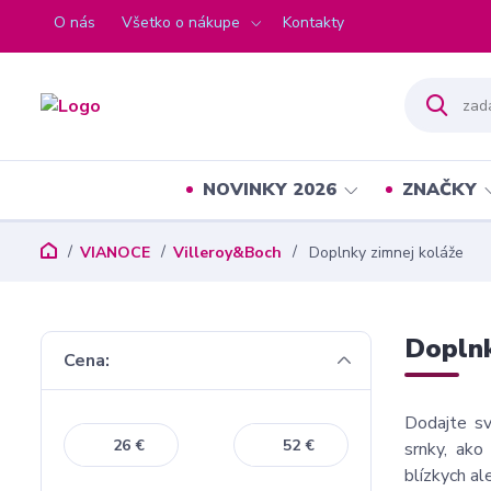
O nás
Všetko o nákupe
Kontakty
NOVINKY 2026
ZNAČKY
VIANOCE
Villeroy&Boch
Doplnky zimnej koláže
Doplnk
Cena:
Dodajte sv
€
€
srnky, ako
blízkych al