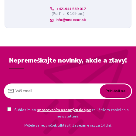
+421911 569 017
(Po-Pia, 8-16 hod.)
info@nndecor.sk
Nepremeškajte novinky, akcie a zľavy!
Prihlásiť sa
Súhlasím so
spracovaním osobných údajov
za účelom zasielania
newslettera.
Môžete sa kedykoľvek odhlásiť. Zasielame raz za 14 dní.