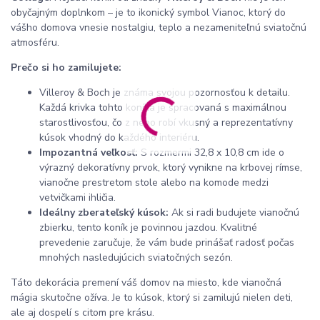
obyčajným doplnkom – je to ikonický symbol Vianoc, ktorý do
vášho domova vnesie nostalgiu, teplo a nezameniteľnú sviatočnú
atmosféru.
Prečo si ho zamilujete:
Villeroy & Boch je známa svojou pozornosťou k detailu.
Každá krivka tohto koníka je spracovaná s maximálnou
starostlivosťou, čo z neho robí vkusný a reprezentatívny
kúsok vhodný do každého interiéru.
Impozantná veľkosť:
S rozmermi 32,8 x 10,8 cm ide o
výrazný dekoratívny prvok, ktorý vynikne na krbovej rímse,
vianočne prestretom stole alebo na komode medzi
vetvičkami ihličia.
Ideálny zberateľský kúsok:
Ak si radi budujete vianočnú
zbierku, tento koník je povinnou jazdou. Kvalitné
prevedenie zaručuje, že vám bude prinášať radosť počas
mnohých nasledujúcich sviatočných sezón.
Táto dekorácia premení váš domov na miesto, kde vianočná
mágia skutočne ožíva. Je to kúsok, ktorý si zamilujú nielen deti,
ale aj dospelí s citom pre krásu.