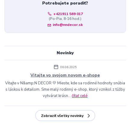
Potrebujete poradiť?
+421911 569 017
(Po-Pia, 8-16 hod.)
info@nndecor.sk
Novinky
06.06.2025
Vitajte vo svojom novom e-shope
Vitajte v N&amp;N DECOR 💛 Mieste, kde sa rodinné hodnoty snúbia
s láskou k detailom. Sme malý rodinný e-shop, ktorý vznikol z túžby
vytvárať krásn...
čítať celé
Zobraziť všetky novinky