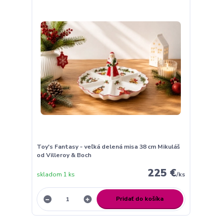
Toy's Fantasy - veľká delená misa 38 cm Mikuláš
od Villeroy & Boch
225 €
skladom 1 ks
/
ks
Pridať do košíka