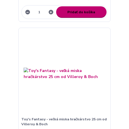
Pridať do košíka
Toy's Fantasy - veľká miska hračkárstvo 25 cm od
Villeroy & Boch