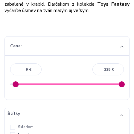
zabalené v krabici. Darčekom z kolekcie
Toys Fantasy
vyčaríte úsmev na tvári malým aj veľkým.
Cena:
€
€
Štítky
Skladom