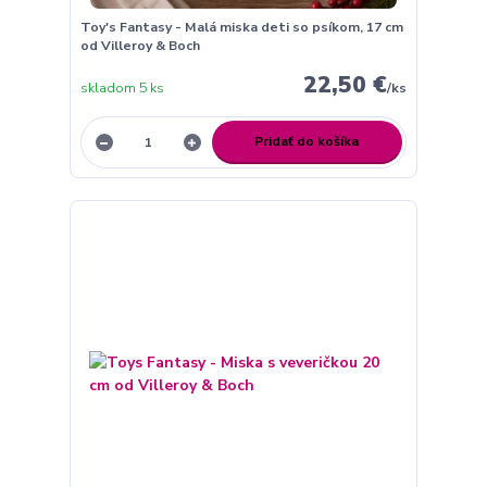
Toy's Fantasy - Malá miska deti so psíkom, 17 cm
od Villeroy & Boch
22,50 €
skladom 5 ks
/
ks
Pridať do košíka