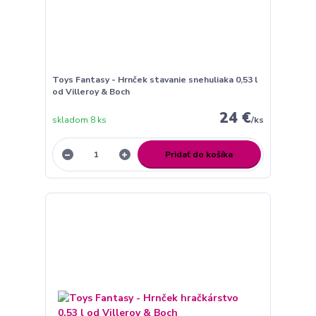
Toys Fantasy - Hrnček stavanie snehuliaka 0,53 l
od Villeroy & Boch
24 €
skladom 8 ks
/
ks
Pridať do košíka