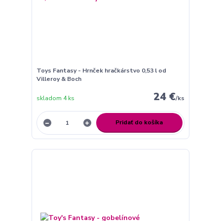
Toys Fantasy - Hrnček hračkárstvo 0,53 l od
Villeroy & Boch
24 €
skladom 4 ks
/
ks
Pridať do košíka