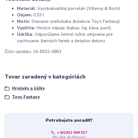
Materiál:
Vysokokvalitný porcelán (Villeroy & Boch).
Objem:
0,53 l.
Motív:
Stavanie snehuliaka (kolekcia Toy's Fantasy).
Využitie:
Horúce nápoje (kakao, čaj, káva, punč).
Údržba:
Odporúčame šetrné ručné umývanie pre
zachovanie žiarivých farieb a detailov dekoru.
Číslo výrobku: 14-8332-4863
Tovar zaradený v kategóriách
Hrnčeky a šálky
Toys Fantasy
Potrebujete poradiť?
+421911 569 017
(Po-Pia, 8-16 hod.)