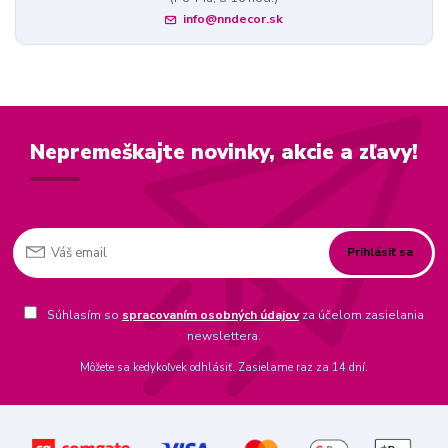
info@nndecor.sk
Nepremeškajte novinky, akcie a zľavy!
Prihlásiť sa
Súhlasím so
spracovaním osobných údajov
za účelom zasielania
newslettera.
Môžete sa kedykoľvek odhlásiť. Zasielame raz za 14 dní.