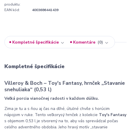
produktu:
EAN kód:
4003686441439
Kompletné špecifikácie
Komentáre
0
Kompletné špecifikácie
Villeroy & Boch – Toy's Fantasy, hrnček „Stavanie
snehuliaka“ (0,53 l)
Veľká porcia vianočnej radosti v každom dúšku.
Zima je tu a s ňou aj čas na dlhé, útulné chvíle s horúcim
nápojom v ruke. Tento veľkorysý hrnček z kolekcie
Toy's Fantasy
s objemom 0,53 l je stvorený na to, aby vás sprevádzal počas
celého adventného obdobia. Jeho hravý motív „stavanie