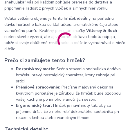
snehuliaka“ vás pri každom pohľade prenesie do detstva a
pripomenie radosť z prvých vločiek a zimných hier vonku.
Vďaka veľkému objemu je tento hrnček ideálny na poriadnu
dávku horúceho kakaa so šľahačkou, aromatického čaju alebo
vianočného punču. Kvalitný porcelán značky
Villeroy & Boch
nielen skvele vyzerá, ale aj výborne udržiava teplotu nápoja,
takže si svoje obľúbené chvíle pokoja môžete vychutnávať o niečo
dlhšie.
Prečo si zamilujete tento hrnček?
Rozprávkový motív:
Scéna stavania snehuliaka dodáva
hrnčeku hravý, nostalgický charakter, ktorý zahreje pri
srdci.
Prémiové spracovanie:
Precízne maľovaný dekor na
kvalitnom porceláne je zárukou, že hrnček bude ozdobou
vašej kuchyne po mnoho vianočných sezón.
Ergonomický tvar:
Hrnček je navrhnutý tak, aby sa
príjemne držal, čo z neho robí dokonalého spoločníka pri
relaxe s knihou alebo vianočným filmom.
Technické detaily: