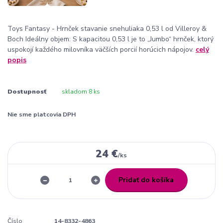
Toys Fantasy - Hrnček stavanie snehuliaka 0,53 l od Villeroy &
Boch Ideálny objem: S kapacitou 0,53 l je to „Jumbo“ hrnček, ktorý
uspokojí každého milovníka väčších porcií horúcich nápojov.
celý
popis
Dostupnosť
skladom 8 ks
Nie sme platcovia DPH
24 €
/
ks
Pridať do košíka
Číslo
14-8332-4863