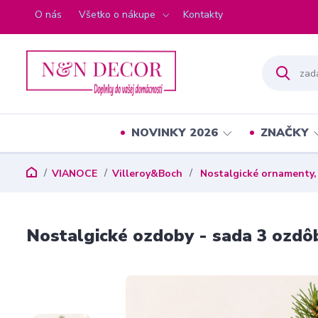
O nás
Všetko o nákupe
Kontakty
NOVINKY 2026
ZNAČKY
VIANOCE
Villeroy&Boch
Nostalgické ornamenty,
Nostalgické ozdoby - sada 3 ozdôb