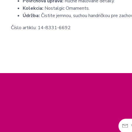
Povrchová úprava:
Ručne maľované detaily.
Kolekcia:
Nostalgic Ornaments.
Údržba:
Čistite jemnou, suchou handričkou pre zachov
Číslo artiklu: 14-8331-6692