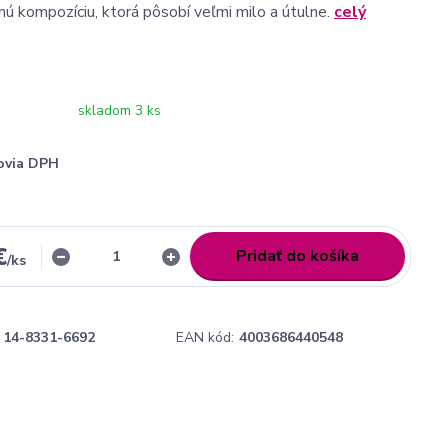
nú kompozíciu, ktorá pôsobí veľmi milo a útulne.
celý
skladom 3 ks
ovia DPH
€
Pridať do košíka
/
ks
14-8331-6692
EAN kód:
4003686440548