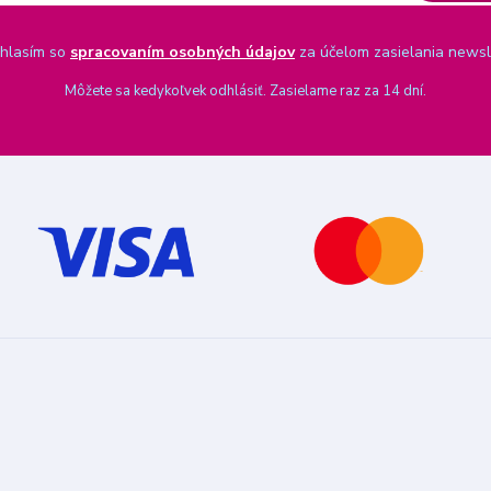
hlasím so
spracovaním osobných údajov
za účelom zasielania newsl
Môžete sa kedykoľvek odhlásiť. Zasielame raz za 14 dní.