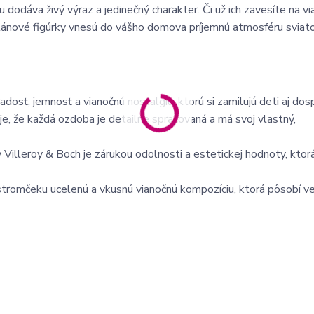
u dodáva živý výraz a jedinečný charakter. Či už ich zavesíte na v
elánové figúrky vnesú do vášho domova príjemnú atmosféru sviat
dosť, jemnosť a vianočnú nostalgiu, ktorú si zamilujú deti aj dosp
je, že každá ozdoba je detailne spracovaná a má svoj vlastný,
Villeroy & Boch je zárukou odolnosti a estetickej hodnoty, ktor
tromčeku ucelenú a vkusnú vianočnú kompozíciu, ktorá pôsobí ve