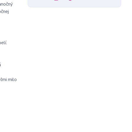
ianočný
očnej
elí.
á
ľmi milo