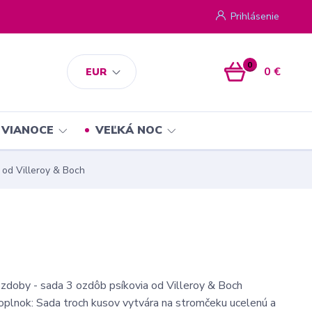
Prihlásenie
0
0 €
EUR
VIANOCE
VEĽKÁ NOC
 od Villeroy & Boch
zdoby - sada 3 ozdôb psíkovia od Villeroy & Boch
plnok: Sada troch kusov vytvára na stromčeku ucelenú a