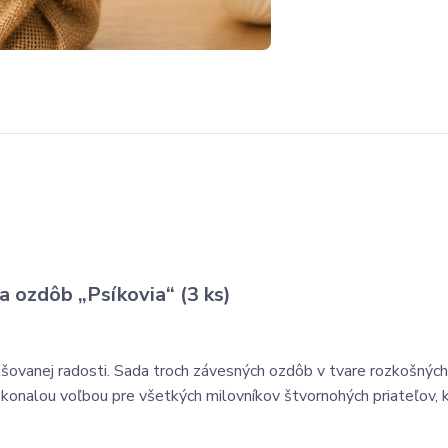
a ozdôb „Psíkovia“ (3 ks)
lšovanej radosti. Sada troch závesných ozdôb v tvare rozkošných
konalou voľbou pre všetkých milovníkov štvornohých priateľov, kt