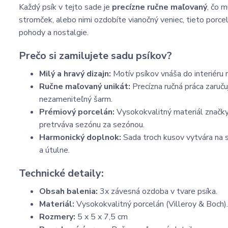
Každý psík v tejto sade je
precízne ručne maľovaný
, čo m
stromček, alebo nimi ozdobíte vianočný veniec, tieto porc
pohody a nostalgie.
Prečo si zamilujete sadu psíkov?
Milý a hravý dizajn:
Motív psíkov vnáša do interiéru ra
Ručne maľovaný unikát:
Precízna ručná práca zaruču
nezameniteľný šarm.
Prémiový porcelán:
Vysokokvalitný materiál značky 
pretrváva sezónu za sezónou.
Harmonický doplnok:
Sada troch kusov vytvára na s
a útulne.
Technické detaily:
Obsah balenia:
3x závesná ozdoba v tvare psíka.
Materiál:
Vysokokvalitný porcelán (Villeroy & Boch).
Rozmery:
5 x 5 x 7,5 cm