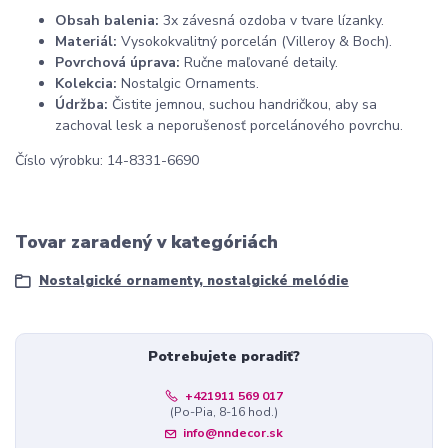
Obsah balenia:
3x závesná ozdoba v tvare lízanky.
Materiál:
Vysokokvalitný porcelán (Villeroy & Boch).
Povrchová úprava:
Ručne maľované detaily.
Kolekcia:
Nostalgic Ornaments.
Údržba:
Čistite jemnou, suchou handričkou, aby sa
zachoval lesk a neporušenosť porcelánového povrchu.
Číslo výrobku: 14-8331-6690
Tovar zaradený v kategóriách
Nostalgické ornamenty, nostalgické melódie
Potrebujete poradiť?
+421911 569 017
(Po-Pia, 8-16 hod.)
info@nndecor.sk