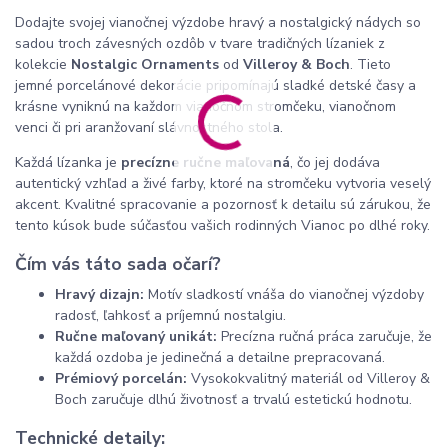
Dodajte svojej vianočnej výzdobe hravý a nostalgický nádych so
sadou troch závesných ozdôb v tvare tradičných lízaniek z
kolekcie
Nostalgic Ornaments
od
Villeroy & Boch
. Tieto
jemné porcelánové dekorácie pripomínajú sladké detské časy a
krásne vyniknú na každom vianočnom stromčeku, vianočnom
venci či pri aranžovaní slávnostného stola.
Každá lízanka je
precízne ručne maľovaná
, čo jej dodáva
autentický vzhľad a živé farby, ktoré na stromčeku vytvoria veselý
akcent. Kvalitné spracovanie a pozornosť k detailu sú zárukou, že
tento kúsok bude súčasťou vašich rodinných Vianoc po dlhé roky.
Čím vás táto sada očarí?
Hravý dizajn:
Motív sladkostí vnáša do vianočnej výzdoby
radosť, ľahkosť a príjemnú nostalgiu.
Ručne maľovaný unikát:
Precízna ručná práca zaručuje, že
každá ozdoba je jedinečná a detailne prepracovaná.
Prémiový porcelán:
Vysokokvalitný materiál od Villeroy &
Boch zaručuje dlhú životnosť a trvalú estetickú hodnotu.
Technické detaily: