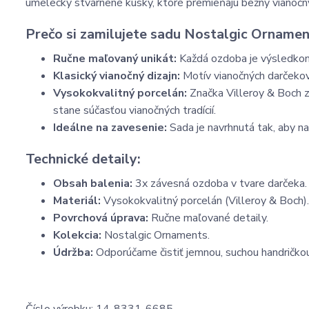
umelecky stvárnené kúsky, ktoré premieňajú bežný vianočn
Prečo si zamilujete sadu Nostalgic Orname
Ručne maľovaný unikát:
Každá ozdoba je výsledkom 
Klasický vianočný dizajn:
Motív vianočných darčekov 
Vysokokvalitný porcelán:
Značka Villeroy & Boch za
stane súčasťou vianočných tradícií.
Ideálne na zavesenie:
Sada je navrhnutá tak, aby n
Technické detaily:
Obsah balenia:
3x závesná ozdoba v tvare darčeka.
Materiál:
Vysokokvalitný porcelán (Villeroy & Boch).
Povrchová úprava:
Ručne maľované detaily.
Kolekcia:
Nostalgic Ornaments.
Údržba:
Odporúčame čistiť jemnou, suchou handričkou
Číslo výrobku: 14-8331-6685