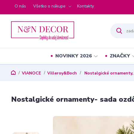
O nás
Všetko o nákupe
Kontakty
NOVINKY 2026
ZNAČKY
VIANOCE
Villeroy&Boch
Nostalgické ornamenty,
Nostalgické ornamenty- sada ozdô