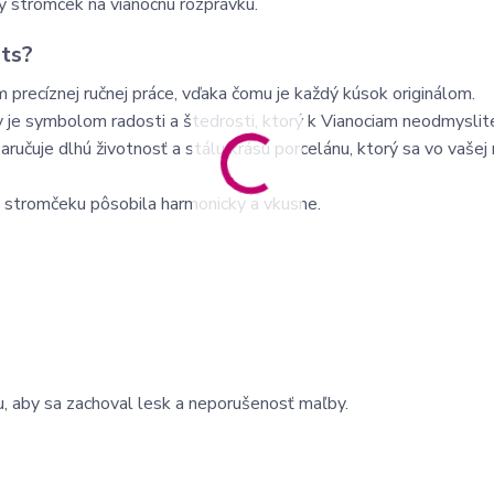
ý stromček na vianočnú rozprávku.
nts?
precíznej ručnej práce, vďaka čomu je každý kúsok originálom.
je symbolom radosti a štedrosti, ktorý k Vianociam neodmyslite
ručuje dlhú životnosť a stálu krásu porcelánu, ktorý sa vo vašej 
a stromčeku pôsobila harmonicky a vkusne.
, aby sa zachoval lesk a neporušenosť maľby.