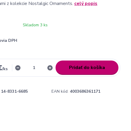
kami z kolekcie Nostalgic Ornaments.
celý popis
Skladom 3 ks
ovia DPH
€
Pridať do košíka
/
ks
14-8331-6685
EAN kód:
4003686361171