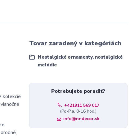
Tovar zaradený v kategóriách
Nostalgické ornamenty, nostalgické
melódie
Potrebujete poradiť?
z kolekcie
 vianočné
+421911 569 017
(Po-Pia, 8-16 hod.)
info@nndecor.sk
ne
 drobné,