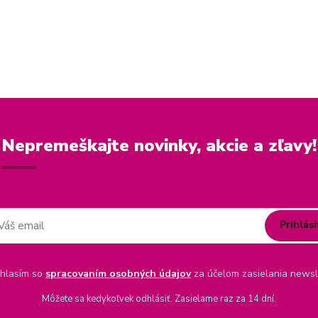
Nepremeškajte novinky, akcie a zľavy!
Prihlási
hlasím so
spracovaním osobných údajov
za účelom zasielania newsl
Môžete sa kedykoľvek odhlásiť. Zasielame raz za 14 dní.