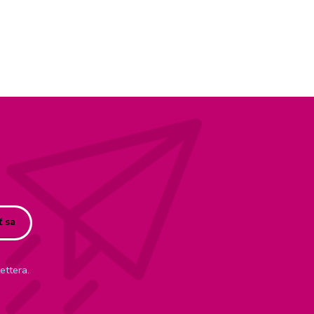
ť sa
ettera.