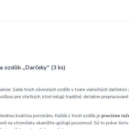
a ozdôb „Darčeky“ (3 ks)
ancie. Sada troch závesných ozdôb v tvare vianočných darčekov 
oľbou pre všetkých, ktorí milujú tradičné, detailne prepracované
riednou kvalitou porcelánu. Každá z troch ozdôb je
precízne ruč
 ktoré na stromčeku okamžite upútajú pozornosť. Sú to práve tieto