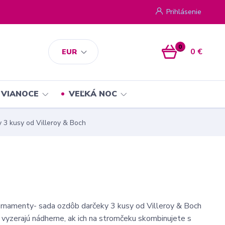
Prihlásenie
0
0 €
EUR
VIANOCE
VEĽKÁ NOC
 3 kusy od Villeroy & Boch
rnamenty- sada ozdôb darčeky 3 kusy od Villeroy & Boch
vyzerajú nádherne, ak ich na stromčeku skombinujete s