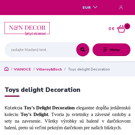
EUR
0
0 €
Menu
VIANOCE
Villeroy&Boch
Toys delight Decoration
Toys delight Decoration
Kolekcia
Toy's
Delight
Decoration
elegantne dopĺňa jedálenskú
koleciu
Toy's Delight
. Tvoria ju svietniky a záve
s
né ozdoby a
sety na zavesenie. Všetky výrobky sú balené v darčekovom
balení, preto sú veľmi pekným darčekom pre našich bl
í
zkych.