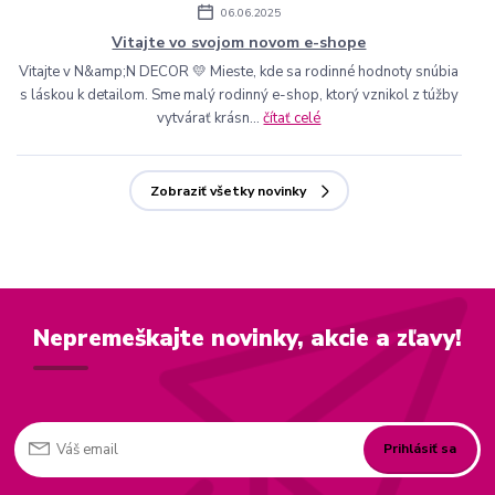
06.06.2025
Vitajte vo svojom novom e-shope
Vitajte v N&amp;N DECOR 💛 Mieste, kde sa rodinné hodnoty snúbia
s láskou k detailom. Sme malý rodinný e-shop, ktorý vznikol z túžby
vytvárať krásn...
čítať celé
Zobraziť všetky novinky
Nepremeškajte novinky, akcie a zľavy!
Prihlásiť sa