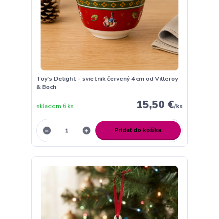
Toy's Delight - svietnik červený 4 cm od Villeroy
& Boch
15,50 €
skladom 6 ks
/
ks
Pridať do košíka