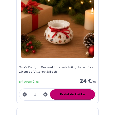
Toy's Delight Decoration - svietnik guľatá dóza
10 cm od Villeroy & Boch
24 €
skladom 1 ks
/
ks
Pridať do košíka