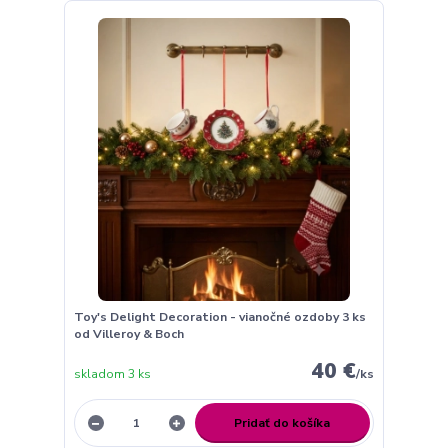
Toy's Delight Decoration - vianočné ozdoby 3 ks
od Villeroy & Boch
40 €
skladom 3 ks
/
ks
Pridať do košíka