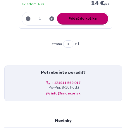
14 €
skladom 4 ks
/
ks
Pridať do košíka
strana
z 1
Potrebujete poradiť?
+421911 569 017
(Po-Pia, 8-16 hod.)
info@nndecor.sk
Novinky