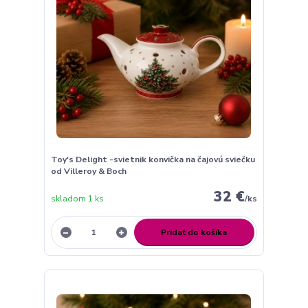
Toy's Delight -svietnik konvička na čajovú sviečku
od Villeroy & Boch
32 €
skladom 1 ks
/
ks
Pridať do košíka