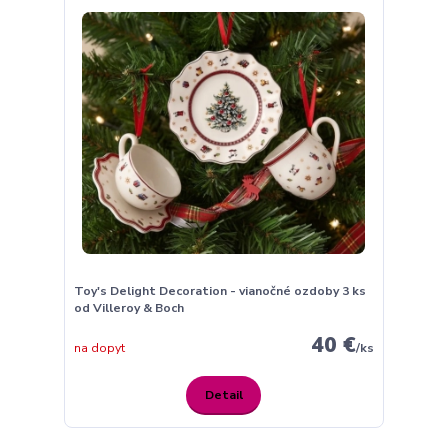
Toy's Delight Decoration - vianočné ozdoby 3 ks
od Villeroy & Boch
40 €
na dopyt
/
ks
Detail