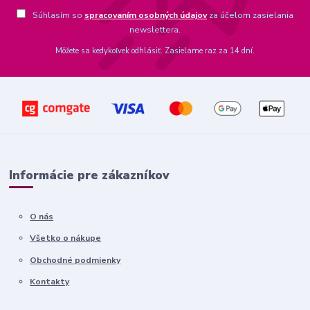
Súhlasím so
spracovaním osobných údajov
za účelom zasielania
newslettera.
Môžete sa kedykoľvek odhlásiť. Zasielame raz za 14 dní.
Informácie pre zákazníkov
O nás
Všetko o nákupe
Obchodné podmienky
Kontakty