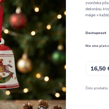
zvončeka pôso
dekoráciu, kt
mágie v každ
Dostupnosť
Nie sme platc
16,50 
Číslo produktu: