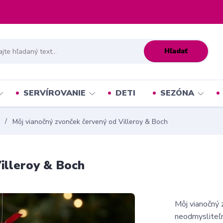
Hľadať
SERVÍROVANIE
DETI
SEZÓNA
Môj vianočný zvonček červený od Villeroy & Boch
illeroy & Boch
Môj vianočný 
neodmysliteľ