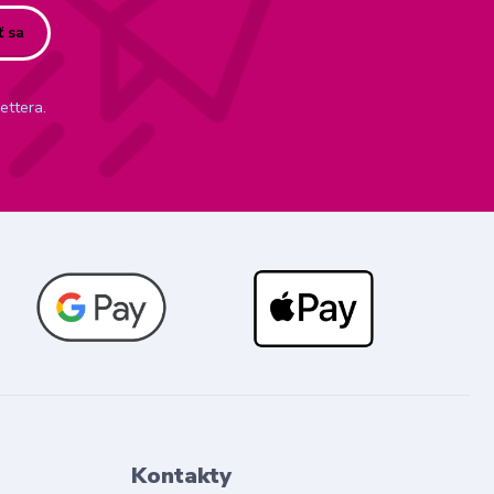
ť sa
ettera.
Kontakty