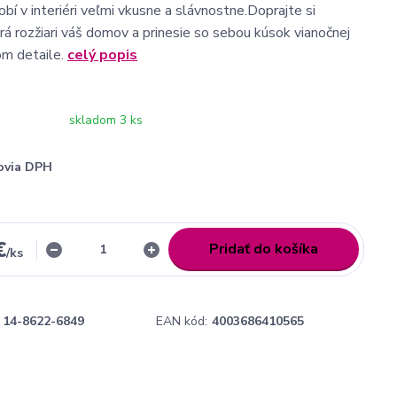
bí v interiéri veľmi vkusne a slávnostne.Doprajte si
orá rozžiari váš domov a prinesie so sebou kúsok vianočnej
om detaile.
celý popis
skladom 3 ks
ovia DPH
€
Pridať do košíka
/
ks
14-8622-6849
EAN kód:
4003686410565