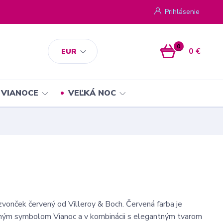
Prihlásenie
0
0 €
EUR
VIANOCE
VEĽKÁ NOC
zvonček červený od Villeroy & Boch. Červená farba je
ným symbolom Vianoc a v kombinácii s elegantným tvarom