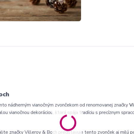
Boch
týmto nádherným vianočným zvončekom od renomovanej značky
Vi
alou vianočnou dekoráciou, ktorá spája tradíciu s precíznym sprac
te značky Villeroy & Boch predstavuje tento zvonček aj milú p