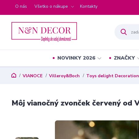
O nás
Všetko o nákupe
Kontakty
NOVINKY 2026
ZNAČKY
VIANOCE
Villeroy&Boch
Toys delight Decoration
Môj vianočný zvonček červený od V