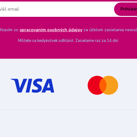
Prihlási
hlasím so
spracovaním osobných údajov
za účelom zasielania newsl
Môžete sa kedykoľvek odhlásiť. Zasielame raz za 14 dní.