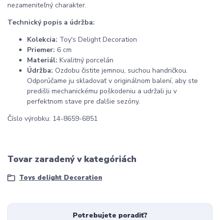
nezameniteľný charakter.
Technický popis a údržba:
Kolekcia:
Toy's Delight Decoration
Priemer:
6 cm
Materiál:
Kvalitný porcelán
Údržba:
Ozdobu čistite jemnou, suchou handričkou.
Odporúčame ju skladovať v originálnom balení, aby ste
predišli mechanickému poškodeniu a udržali ju v
perfektnom stave pre ďalšie sezóny.
Číslo výrobku: 14-8659-6851
Tovar zaradený v kategóriách
Toys delight Decoration
Potrebujete poradiť?