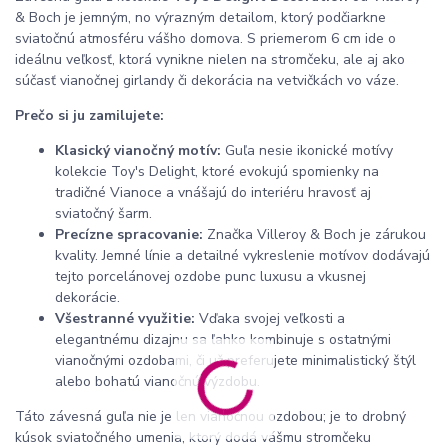
& Boch je jemným, no výrazným detailom, ktorý podčiarkne
sviatočnú atmosféru vášho domova. S priemerom 6 cm ide o
ideálnu veľkosť, ktorá vynikne nielen na stromčeku, ale aj ako
súčasť vianočnej girlandy či dekorácia na vetvičkách vo váze.
Prečo si ju zamilujete:
Klasický vianočný motív:
Guľa nesie ikonické motívy
kolekcie Toy's Delight, ktoré evokujú spomienky na
tradičné Vianoce a vnášajú do interiéru hravosť aj
sviatočný šarm.
Precízne spracovanie:
Značka Villeroy & Boch je zárukou
kvality. Jemné línie a detailné vykreslenie motívov dodávajú
tejto porcelánovej ozdobe punc luxusu a vkusnej
dekorácie.
Všestranné využitie:
Vďaka svojej veľkosti a
elegantnému dizajnu sa ľahko kombinuje s ostatnými
vianočnými ozdobami, či už preferujete minimalistický štýl
alebo bohatú vianočnú výzdobu.
Táto závesná guľa nie je len vianočnou ozdobou; je to drobný
kúsok sviatočného umenia, ktorý dodá vášmu stromčeku