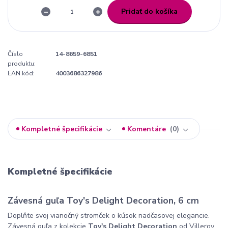
Pridať do košíka
Číslo
14-8659-6851
produktu:
EAN kód:
4003686327986
Kompletné špecifikácie
Komentáre
0
Kompletné špecifikácie
Závesná guľa Toy's Delight Decoration, 6 cm
Doplňte svoj vianočný stromček o kúsok nadčasovej elegancie.
Závesná guľa z kolekcie
Toy's Delight Decoration
od Villeroy