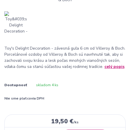
Toy's Delight Decoration - závesná guľa 6 cm od Villeroy & Boch.
Porcelánové ozdoby od Villeroy & Boch sú navrhnuté tak, aby si
zachovali svoju krásu a lesk počas mnohých vianočných sezón,
vďaka čomu sa stanú súčasťou vašej rodinnej tradície.
celý popis
Dostupnosť
skladom 4 ks
Nie sme platcovia DPH
19,50 €
/
ks