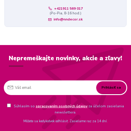
+421911 569 017
(Po-Pia, 8-16 hod.)
info@nndecor.sk
Nepremeškajte novinky, akcie a zľavy!
Prihlásiť sa
Súhlasím so
spracovaním osobných údajov
za účelom zasielania
newslettera.
Môžete sa kedykoľvek odhlásiť. Zasielame raz za 14 dní.