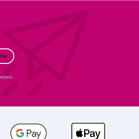
ť sa
ettera.