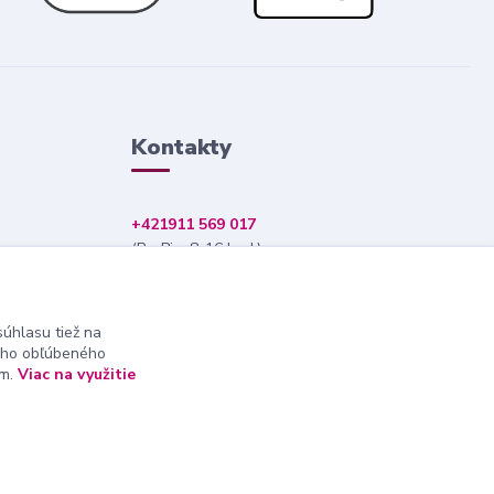
Kontakty
+421911 569 017
(Po-Pia, 8-16 hod.)
info@nndecor.sk
úhlasu tiež na
ášho obľúbeného
ám.
Viac na využitie