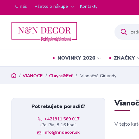
O nás
Všetko o nákupe
Kontakty
NOVINKY 2026
ZNAČKY
VIANOCE
Clayre&Eef
Vianočné Girlandy
Vianoč
Potrebujete poradiť?
+421911 569 017
V tejto kat
(Po-Pia, 8-16 hod.)
info@nndecor.sk