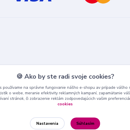
🍪 Ako by ste radi svoje cookies?
s používame na správne fungovanie nášho e-shopu av prípade vášho s
tistík o webe, meranie efektivity reklamných kampaní, zapamätanie v
žívaní stránok, či zobrazenie reklám zodpovedajúcich vašim preferenci
cookies
Súhlasím
Nastavenia