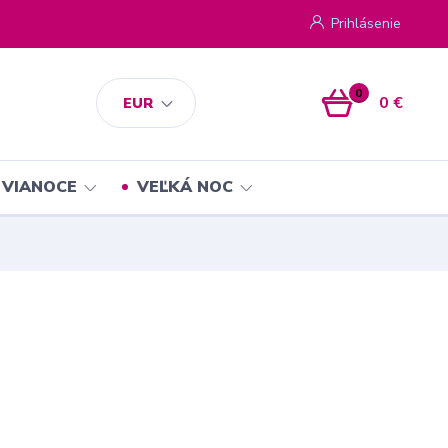
Prihlásenie
0
0 €
EUR
VIANOCE
VEĽKÁ NOC