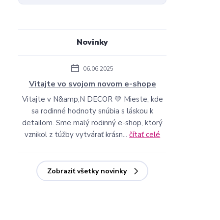
Novinky
06.06.2025
Vitajte vo svojom novom e-shope
Vitajte v N&amp;N DECOR 💛 Mieste, kde
sa rodinné hodnoty snúbia s láskou k
detailom. Sme malý rodinný e-shop, ktorý
vznikol z túžby vytvárať krásn...
čítať celé
Zobraziť všetky novinky