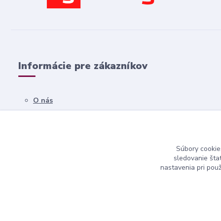
Informácie pre zákazníkov
O nás
Všetko o nákupe
Obchodné podmienky
Súbory cookie
Kontakty
sledovanie šta
nastavenia pri pou