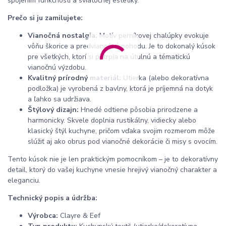
spojením funkčnosti a sviatočnej estetiky.
Prečo si ju zamilujete:
Vianočná nostalgia:
Motív perníkovej chalúpky evokuje
vôňu škorice a predvianočnú pohodu. Je to dokonalý kúsok
pre všetkých, ktorí si potrpia na útulnú a tématickú
vianočnú výzdobu.
Kvalitný prírodný materiál:
Utierka (alebo dekoratívna
podložka) je vyrobená z bavlny, ktorá je príjemná na dotyk
a ľahko sa udržiava.
Štýlový dizajn:
Hnedé odtiene pôsobia prirodzene a
harmonicky. Skvele doplnia rustikálny, vidiecky alebo
klasický štýl kuchyne, pričom vďaka svojim rozmerom môže
slúžiť aj ako obrus pod vianočné dekorácie či misy s ovocím.
Tento kúsok nie je len praktickým pomocníkom – je to dekoratívny
detail, ktorý do vašej kuchyne vnesie hrejivý vianočný charakter a
eleganciu.
Technický popis a údržba:
Výrobca:
Clayre & Eef