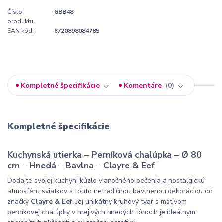
Číslo
GBB48
produktu:
EAN kód:
8720898084785
Kompletné špecifikácie
Komentáre
0
Kompletné špecifikácie
Kuchynská utierka – Perníková chalúpka – Ø 80
cm – Hnedá – Bavlna – Clayre & Eef
Dodajte svojej kuchyni kúzlo vianočného pečenia a nostalgickú
atmosféru sviatkov s touto netradičnou bavlnenou dekoráciou od
značky
Clayre & Eef
. Jej unikátny kruhový tvar s motívom
perníkovej chalúpky v hrejivých hnedých tónoch je ideálnym