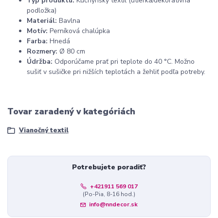
Typ produktu:
Kuchynský textil (utierka/dekoratívna
podložka)
Materiál:
Bavlna
Motív:
Perníková chalúpka
Farba:
Hnedá
Rozmery:
Ø 80 cm
Údržba:
Odporúčame prať pri teplote do 40 °C. Možno
sušiť v sušičke pri nižších teplotách a žehliť podľa potreby.
Tovar zaradený v kategóriách
Vianočný textil
Potrebujete poradiť?
+421911 569 017
(Po-Pia, 8-16 hod.)
info@nndecor.sk