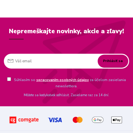
Nepremeškajte novinky, akcie a zľavy!
Prihlásiť sa
Súhlasím so
spracovaním osobných údajov
za účelom zasielania
newslettera.
Môžete sa kedykoľvek odhlásiť. Zasielame raz za 14 dní.