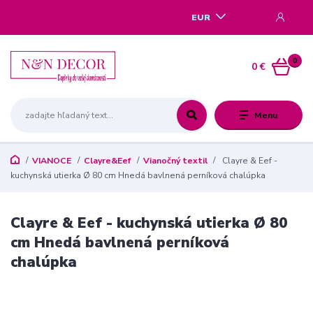
EUR
0
0 €
Menu
VIANOCE
Clayre&Eef
Vianočný textil
Clayre & Eef -
kuchynská utierka Ø 80 cm Hnedá bavlnená perníková chalúpka
Clayre & Eef - kuchynská utierka Ø 80
cm Hnedá bavlnená perníková
chalúpka