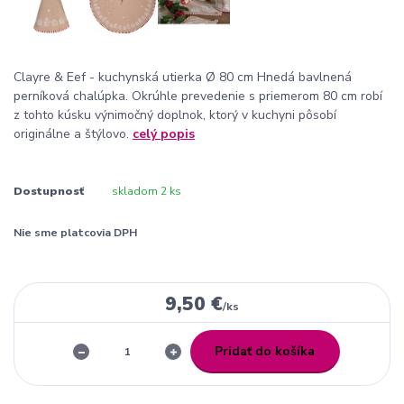
Clayre & Eef - kuchynská utierka Ø 80 cm Hnedá bavlnená
perníková chalúpka. Okrúhle prevedenie s priemerom 80 cm robí
z tohto kúsku výnimočný doplnok, ktorý v kuchyni pôsobí
originálne a štýlovo.
celý popis
Dostupnosť
skladom 2 ks
Nie sme platcovia DPH
9,50 €
/
ks
Pridať do košíka