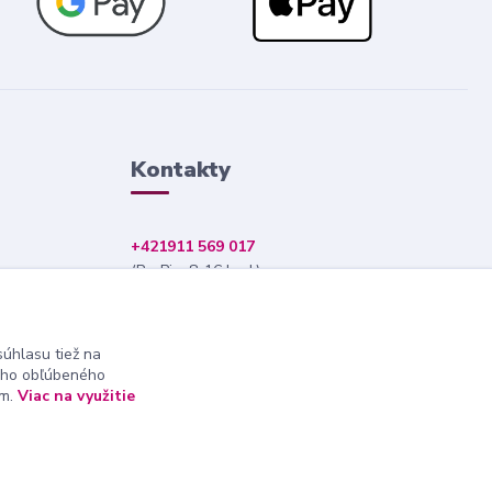
Kontakty
+421911 569 017
(Po-Pia, 8-16 hod.)
info@nndecor.sk
úhlasu tiež na
ášho obľúbeného
ám.
Viac na využitie