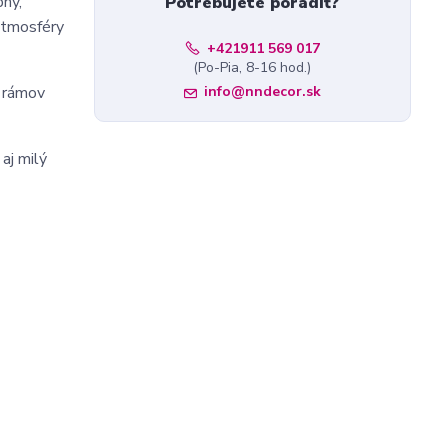
bný,
Potrebujete poradiť?
 atmosféry
+421911 569 017
(Po-Pia, 8-16 hod.)
h rámov
info@nndecor.sk
aj milý