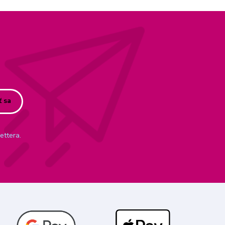
ť sa
ettera.