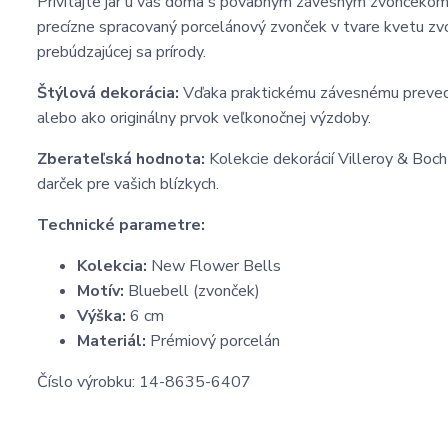
Privítajte jar u vás doma s pôvabným závesným zvončekom
precízne spracovaný porcelánový zvonček v tvare kvetu zvo
prebúdzajúcej sa prírody.
Štýlová dekorácia:
Vďaka praktickému závesnému preveden
alebo ako originálny prvok veľkonočnej výzdoby.
Zberateľská hodnota:
Kolekcie dekorácií Villeroy & Boch
darček pre vašich blízkych.
Technické parametre:
Kolekcia:
New Flower Bells
Motív:
Bluebell (zvonček)
Výška:
6 cm
Materiál:
Prémiový porcelán
Číslo výrobku: 14-8635-6407