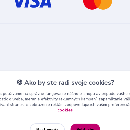
🍪 Ako by ste radi svoje cookies?
s používame na správne fungovanie nášho e-shopu av prípade vášho s
tistík o webe, meranie efektivity reklamných kampaní, zapamätanie v
žívaní stránok, či zobrazenie reklám zodpovedajúcich vašim preferenci
cookies
Súhlasím
Nastavenia