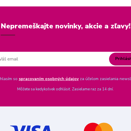
Nepremeškajte novinky, akcie a zľavy!
Prihlási
hlasím so
spracovaním osobných údajov
za účelom zasielania newsl
Môžete sa kedykoľvek odhlásiť. Zasielame raz za 14 dní.