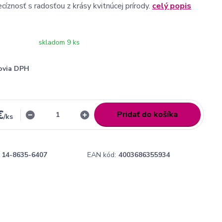
cíznosť s radosťou z krásy kvitnúcej prírody.
celý popis
skladom 9 ks
ovia DPH
€
Pridať do košíka
/
ks
14-8635-6407
EAN kód:
4003686355934