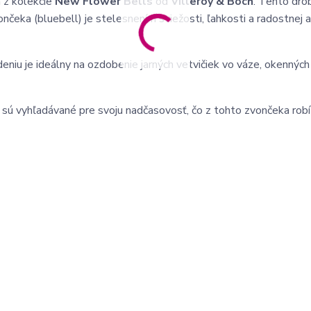
 z kolekcie
New Flower Bells
od
Villeroy & Boch
. Tento dro
nčeka (bluebell) je stelesnením sviežosti, ľahkosti a radostnej
iu je ideálny na ozdobenie jarných vetvičiek vo váze, okennýc
 sú vyhľadávané pre svoju nadčasovosť, čo z tohto zvončeka robí 