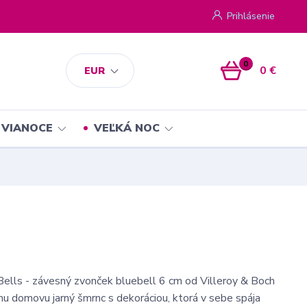
Prihlásenie
0
0 €
EUR
VIANOCE
VEĽKÁ NOC
lls - závesný zvonček bluebell 6 cm od Villeroy & Boch
u domovu jarný šmrnc s dekoráciou, ktorá v sebe spája