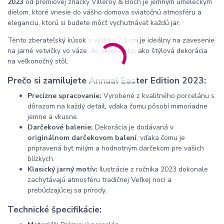
2023
od prémiovej značky Villeroy & Boch je jemným umeleckým
dielom, ktoré vnesie do vášho domova sviatočnú atmosféru a
eleganciu, ktorú si budete môcť vychutnávať každú jar.
Tento zberateľský kúsok s výškou 7,5 cm je ideálny na zavesenie
na jarné vetvičky vo váze, do okna alebo ako štýlová dekorácia
na veľkonočný stôl.
Prečo si zamilujete Annual Easter Edition 2023:
Precízne spracovanie:
Vyrobené z kvalitného porcelánu s
dôrazom na každý detail, vďaka čomu pôsobí mimoriadne
jemne a vkusne.
Darčekové balenie:
Dekorácia je dodávaná v
originálnom darčekovom balení
, vďaka čomu je
pripravená byť milým a hodnotným darčekom pre vašich
blízkych.
Klasický jarný motív:
Ilustrácie z ročníka 2023 dokonale
zachytávajú atmosféru tradičnej Veľkej noci a
prebúdzajúcej sa prírody.
Technické špecifikácie: