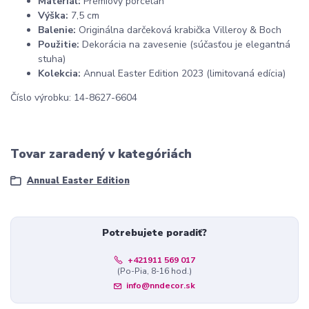
Materiál:
Prémiový porcelán
Výška:
7,5 cm
Balenie:
Originálna darčeková krabička Villeroy & Boch
Použitie:
Dekorácia na zavesenie (súčasťou je elegantná
stuha)
Kolekcia:
Annual Easter Edition 2023 (limitovaná edícia)
Číslo výrobku: 14-8627-6604
Tovar zaradený v kategóriách
Annual Easter Edition
Potrebujete poradiť?
+421911 569 017
(Po-Pia, 8-16 hod.)
info@nndecor.sk