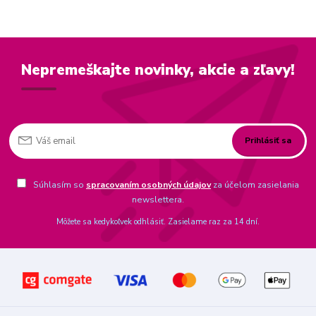
Nepremeškajte novinky, akcie a zľavy!
Prihlásiť sa
Súhlasím so
spracovaním osobných údajov
za účelom zasielania
newslettera.
Môžete sa kedykoľvek odhlásiť. Zasielame raz za 14 dní.