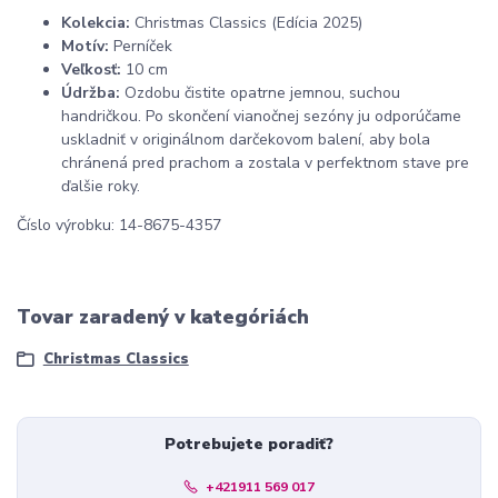
Kolekcia:
Christmas Classics (Edícia 2025)
Motív:
Perníček
Veľkosť:
10 cm
Údržba:
Ozdobu čistite opatrne jemnou, suchou
handričkou. Po skončení vianočnej sezóny ju odporúčame
uskladniť v originálnom darčekovom balení, aby bola
chránená pred prachom a zostala v perfektnom stave pre
ďalšie roky.
Číslo výrobku: 14-8675-4357
Tovar zaradený v kategóriách
Christmas Classics
Potrebujete poradiť?
+421911 569 017