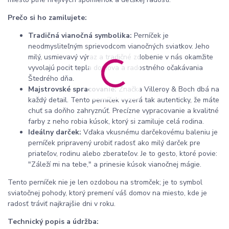
Prečo si ho zamilujete:
Tradičná vianočná symbolika:
Perníček je
neodmysliteľným sprievodcom vianočných sviatkov. Jeho
milý, usmievavý výraz a tradičné zdobenie v nás okamžite
vyvolajú pocit tepla domova a radostného očakávania
Štedrého dňa.
Majstrovské spracovanie:
Značka Villeroy & Boch dbá na
každý detail. Tento perníček vyzerá tak autenticky, že máte
chuť sa doňho zahryznúť. Precízne vypracovanie a kvalitné
farby z neho robia kúsok, ktorý si zamiluje celá rodina.
Ideálny darček:
Vďaka vkusnému darčekovému baleniu je
perníček pripravený urobiť radosť ako milý darček pre
priateľov, rodinu alebo zberateľov. Je to gesto, ktoré povie:
"Záleží mi na tebe," a prinesie kúsok vianočnej mágie.
Tento perníček nie je len ozdobou na stromček; je to symbol
sviatočnej pohody, ktorý premení váš domov na miesto, kde je
radosť tráviť najkrajšie dni v roku.
Technický popis a údržba: