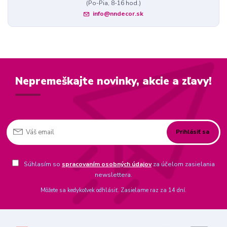
(Po-Pia, 8-16 hod.)
info@nndecor.sk
Nepremeškajte novinky, akcie a zľavy!
Prihlásiť sa
Súhlasím so
spracovaním osobných údajov
za účelom zasielania
newslettera.
Môžete sa kedykoľvek odhlásiť. Zasielame raz za 14 dní.