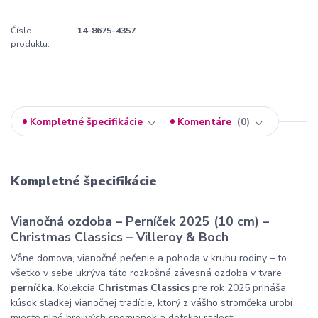
Číslo
14-8675-4357
produktu:
Kompletné špecifikácie
Komentáre
0
Kompletné špecifikácie
Vianočná ozdoba – Perníček 2025 (10 cm) –
Christmas Classics – Villeroy & Boch
Vône domova, vianočné pečenie a pohoda v kruhu rodiny – to
všetko v sebe ukrýva táto rozkošná závesná ozdoba v tvare
perníčka
. Kolekcia
Christmas Classics
pre rok 2025 prináša
kúsok sladkej vianočnej tradície, ktorý z vášho stromčeka urobí
miesto plné hrejivých spomienok a detskej radosti.