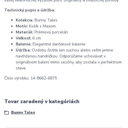
vašej veľkonočnej výzdobe punc originality a sviatočnej pohody.
Technický popis a údržba:
Kolekcia:
Bunny Tales
Motív:
Košík s Maxom
Materiál:
Prémiový porcelán
Veľkosť:
6 cm
Balenie:
Elegantné darčekové balenie
Údržba:
Ozdobu čistite len suchou alebo veľmi jemne
navlhčenou handričkou. Odporúčame uchovávať v
originálnom balení mimo sezóny, aby zostala v perfektnom
stave.
Číslo výrobku: 14-8662-6875
Tovar zaradený v kategóriách
Bunny Tales