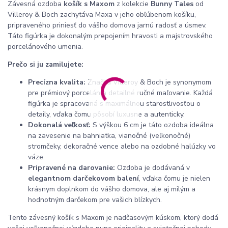
Závesná ozdoba
košík s Maxom
z kolekcie
Bunny Tales
od
Villeroy & Boch zachytáva Maxa v jeho obľúbenom košíku,
pripraveného priniesť do vášho domova jarnú radosť a úsmev.
Táto figúrka je dokonalým prepojením hravosti a majstrovského
porcelánového umenia.
Prečo si ju zamilujete:
Precízna kvalita:
Značka Villeroy & Boch je synonymom
pre prémiový porcelán a detailné ručné maľovanie. Každá
figúrka je spracovaná s maximálnou starostlivosťou o
detaily, vďaka čomu pôsobí luxusne a autenticky.
Dokonalá veľkosť:
S výškou 6 cm je táto ozdoba ideálna
na zavesenie na bahniatka, vianočné (veľkonočné)
stromčeky, dekoračné vence alebo na ozdobné halúzky vo
váze.
Pripravené na darovanie:
Ozdoba je dodávaná v
elegantnom darčekovom balení
, vďaka čomu je nielen
krásnym doplnkom do vášho domova, ale aj milým a
hodnotným darčekom pre vašich blízkych.
Tento závesný košík s Maxom je nadčasovým kúskom, ktorý dodá