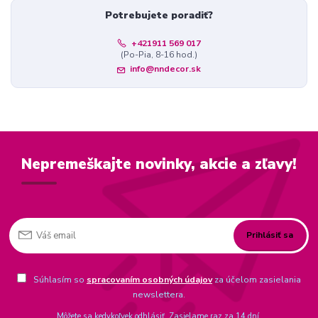
Potrebujete poradiť?
+421911 569 017
(Po-Pia, 8-16 hod.)
info@nndecor.sk
Nepremeškajte novinky, akcie a zľavy!
Prihlásiť sa
Súhlasím so
spracovaním osobných údajov
za účelom zasielania
newslettera.
Môžete sa kedykoľvek odhlásiť. Zasielame raz za 14 dní.