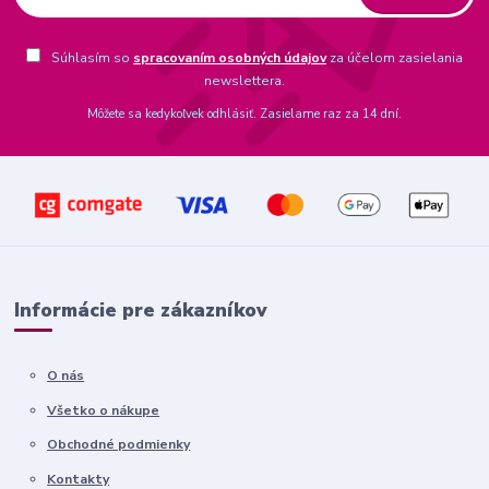
Súhlasím so
spracovaním osobných údajov
za účelom zasielania
newslettera.
Môžete sa kedykoľvek odhlásiť. Zasielame raz za 14 dní.
Informácie pre zákazníkov
O nás
Všetko o nákupe
Obchodné podmienky
Kontakty