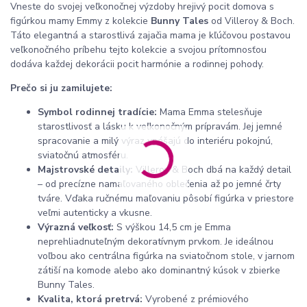
Vneste do svojej veľkonočnej výzdoby hrejivý pocit domova s
figúrkou mamy Emmy z kolekcie
Bunny Tales
od Villeroy & Boch.
Táto elegantná a starostlivá zajačia mama je kľúčovou postavou
veľkonočného príbehu tejto kolekcie a svojou prítomnosťou
dodáva každej dekorácii pocit harmónie a rodinnej pohody.
Prečo si ju zamilujete:
Symbol rodinnej tradície:
Mama Emma stelesňuje
starostlivosť a lásku k veľkonočným prípravám. Jej jemné
spracovanie a milý výraz vnášajú do interiéru pokojnú,
sviatočnú atmosféru.
Majstrovské detaily:
Villeroy & Boch dbá na každý detail
– od precízne namaľovaného oblečenia až po jemné črty
tváre. Vďaka ručnému maľovaniu pôsobí figúrka v priestore
veľmi autenticky a vkusne.
Výrazná veľkosť:
S výškou 14,5 cm je Emma
neprehliadnuteľným dekoratívnym prvkom. Je ideálnou
voľbou ako centrálna figúrka na sviatočnom stole, v jarnom
zátiší na komode alebo ako dominantný kúsok v zbierke
Bunny Tales.
Kvalita, ktorá pretrvá:
Vyrobené z prémiového