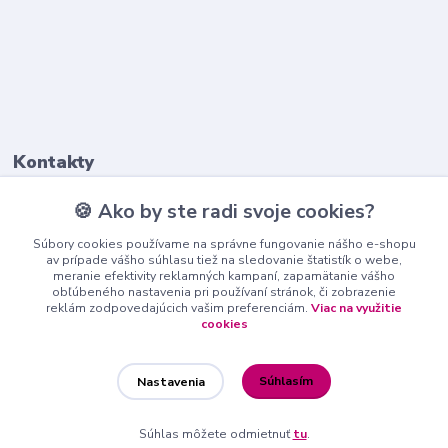
Kontakty
🍪 Ako by ste radi svoje cookies?
+421911 569 017
(Po-Pia, 8-16 hod.)
Súbory cookies používame na správne fungovanie nášho e-shopu
av prípade vášho súhlasu tiež na sledovanie štatistík o webe,
meranie efektivity reklamných kampaní, zapamätanie vášho
info@nndecor.sk
obľúbeného nastavenia pri používaní stránok, či zobrazenie
reklám zodpovedajúcich vašim preferenciám.
Viac na využitie
cookies
Súhlasím
Nastavenia
nndecor.sk
Súhlas môžete odmietnuť
tu
.
Vytvorené na
Eshop-rychlo.sk