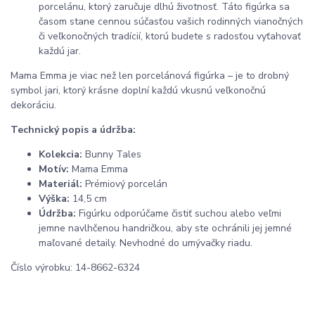
porcelánu, ktorý zaručuje dlhú životnosť. Táto figúrka sa
časom stane cennou súčasťou vašich rodinných vianočných
či veľkonočných tradícií, ktorú budete s radosťou vyťahovať
každú jar.
Mama Emma je viac než len porcelánová figúrka – je to drobný
symbol jari, ktorý krásne doplní každú vkusnú veľkonočnú
dekoráciu.
Technický popis a údržba:
Kolekcia:
Bunny Tales
Motív:
Mama Emma
Materiál:
Prémiový porcelán
Výška:
14,5 cm
Údržba:
Figúrku odporúčame čistiť suchou alebo veľmi
jemne navlhčenou handričkou, aby ste ochránili jej jemné
maľované detaily. Nevhodné do umývačky riadu.
Číslo výrobku: 14-8662-6324