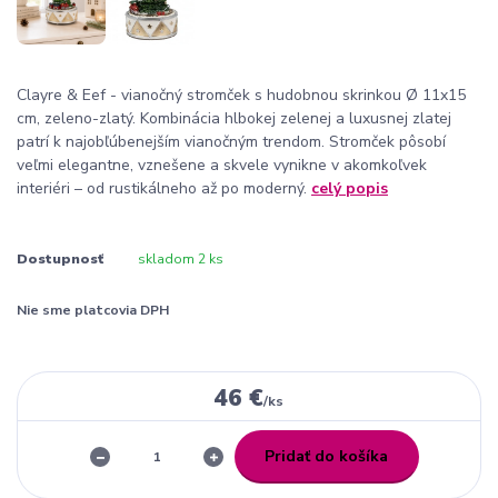
Clayre & Eef - vianočný stromček s hudobnou skrinkou Ø 11x15
cm, zeleno-zlatý. Kombinácia hlbokej zelenej a luxusnej zlatej
patrí k najobľúbenejším vianočným trendom. Stromček pôsobí
veľmi elegantne, vznešene a skvele vynikne v akomkoľvek
interiéri – od rustikálneho až po moderný.
celý popis
Dostupnosť
skladom 2 ks
Nie sme platcovia DPH
46 €
/
ks
Pridať do košíka