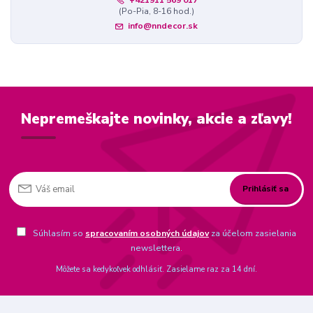
+421911 569 017
(Po-Pia, 8-16 hod.)
info@nndecor.sk
Nepremeškajte novinky, akcie a zľavy!
Prihlásiť sa
Súhlasím so
spracovaním osobných údajov
za účelom zasielania
newslettera.
Môžete sa kedykoľvek odhlásiť. Zasielame raz za 14 dní.