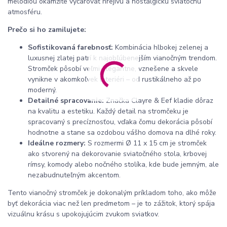
melódiou okamžite vyčarovať hrejivú a nostalgickú sviatočnú
atmosféru.
Prečo si ho zamilujete:
Sofistikovaná farebnosť:
Kombinácia hlbokej zelenej a
luxusnej zlatej patrí k najobľúbenejším vianočným trendom.
Stromček pôsobí veľmi elegantne, vznešene a skvele
vynikne v akomkoľvek interiéri – od rustikálneho až po
moderný.
Detailné spracovanie:
Značka Clayre & Eef kladie dôraz
na kvalitu a estetiku. Každý detail na stromčeku je
spracovaný s precíznosťou, vďaka čomu dekorácia pôsobí
hodnotne a stane sa ozdobou vášho domova na dlhé roky.
Ideálne rozmery:
S rozmermi Ø 11 x 15 cm je stromček
ako stvorený na dekorovanie sviatočného stola, krbovej
rímsy, komody alebo nočného stolíka, kde bude jemným, ale
nezabudnuteľným akcentom.
Tento vianočný stromček je dokonalým príkladom toho, ako môže
byť dekorácia viac než len predmetom – je to zážitok, ktorý spája
vizuálnu krásu s upokojujúcim zvukom sviatkov.