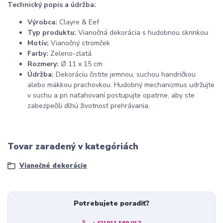
Technický popis a údržba:
Výrobca:
Clayre & Eef
Typ produktu:
Vianočná dekorácia s hudobnou skrinkou
Motív:
Vianočný stromček
Farby:
Zeleno-zlatá
Rozmery:
Ø 11 x 15 cm
Údržba:
Dekoráciu čistite jemnou, suchou handričkou
alebo mäkkou prachovkou. Hudobný mechanizmus udržujte
v suchu a pri naťahovaní postupujte opatrne, aby ste
zabezpečili dlhú životnosť prehrávania.
Tovar zaradený v kategóriách
Vianočné dekorácie
Potrebujete poradiť?