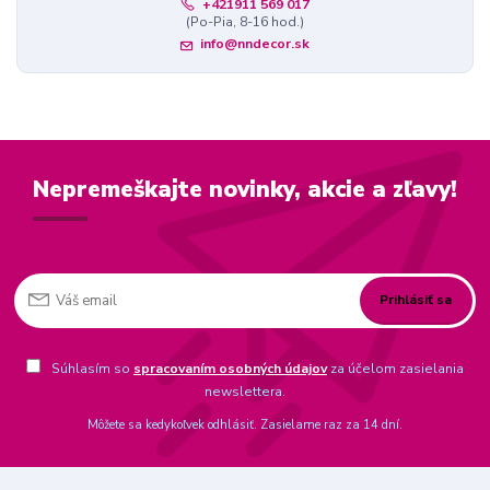
+421911 569 017
(Po-Pia, 8-16 hod.)
info@nndecor.sk
Nepremeškajte novinky, akcie a zľavy!
Prihlásiť sa
Súhlasím so
spracovaním osobných údajov
za účelom zasielania
newslettera.
Môžete sa kedykoľvek odhlásiť. Zasielame raz za 14 dní.