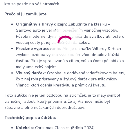
kto sa pozrie na váš stromček.
Prečo si ju zamilujete:
Originálny a hravý dizajn:
Zabudnite na klasiku –
Santovo auto je veselým osviežením vianočnej výzdoby.
Pôsobí moderne, dynamicky a vnáša do sviatkov atmosféru
veselej cesty plnej vianočných darčekov.
Precízne vypracovanie:
Ako je u značky Villeroy & Boch
zvykom, ozdoba vyniká vysokou úrovňou detailov. Každá
časť autíčka je spracovaná s citom, vďaka čomu pôsobí ako
malý umelecký objekt.
Vkusný darček:
Ozdoba je dodávaná v darčekovom balení,
čo z nej robí pripravený a štýlový darček pre milovníkov
Vianoc, ktorí ocenia kreativitu a prémiovú kvalitu.
Toto autíčko nie je len ozdobou na stromček, je to malý symbol
vianočnej radosti, ktorý pripomína, že aj Vianoce môžu byť
zábavné a plné nečakaných dobrodružstiev.
Technický popis a údržba:
Kolekcia:
Christmas Classics (Edícia 2024)