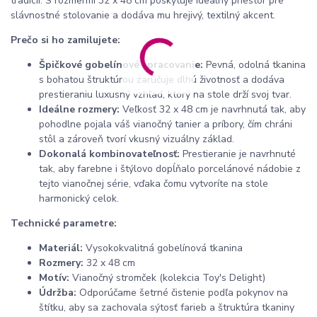
tradícií. S rozmermi 32 x 48 cm poskytuje ideálny priestor pre
slávnostné stolovanie a dodáva mu hrejivý, textilný akcent.
Prečo si ho zamilujete:
Špičkové gobelínové spracovanie:
Pevná, odolná tkanina
s bohatou štruktúrou zaručuje dlhú životnosť a dodáva
prestieraniu luxusný vzhľad, ktorý na stole drží svoj tvar.
Ideálne rozmery:
Veľkosť 32 x 48 cm je navrhnutá tak, aby
pohodlne pojala váš vianočný tanier a príbory, čím chráni
stôl a zároveň tvorí vkusný vizuálny základ.
Dokonalá kombinovateľnosť:
Prestieranie je navrhnuté
tak, aby farebne i štýlovo dopĺňalo porcelánové nádobie z
tejto vianočnej série, vďaka čomu vytvoríte na stole
harmonický celok.
Technické parametre:
Materiál:
Vysokokvalitná gobelínová tkanina
Rozmery:
32 x 48 cm
Motív:
Vianočný stromček (kolekcia Toy's Delight)
Údržba:
Odporúčame šetrné čistenie podľa pokynov na
štítku, aby sa zachovala sýtosť farieb a štruktúra tkaniny