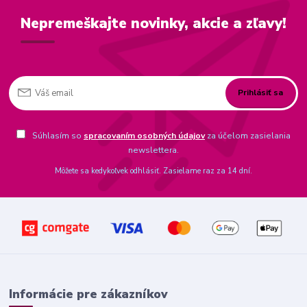
Nepremeškajte novinky, akcie a zľavy!
Prihlásiť sa
Súhlasím so
spracovaním osobných údajov
za účelom zasielania
newslettera.
Môžete sa kedykoľvek odhlásiť. Zasielame raz za 14 dní.
Informácie pre zákazníkov