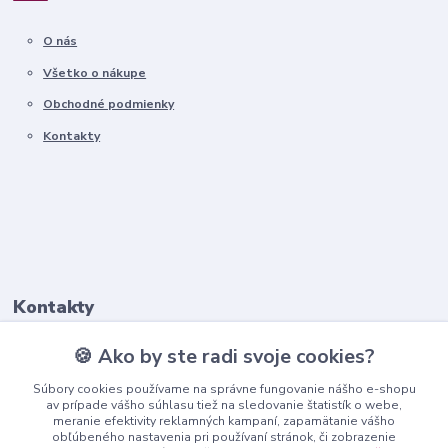
O nás
Všetko o nákupe
Obchodné podmienky
Kontakty
Kontakty
🍪 Ako by ste radi svoje cookies?
+421911 569 017
(Po-Pia, 8-16 hod.)
Súbory cookies používame na správne fungovanie nášho e-shopu
av prípade vášho súhlasu tiež na sledovanie štatistík o webe,
meranie efektivity reklamných kampaní, zapamätanie vášho
info@nndecor.sk
obľúbeného nastavenia pri používaní stránok, či zobrazenie