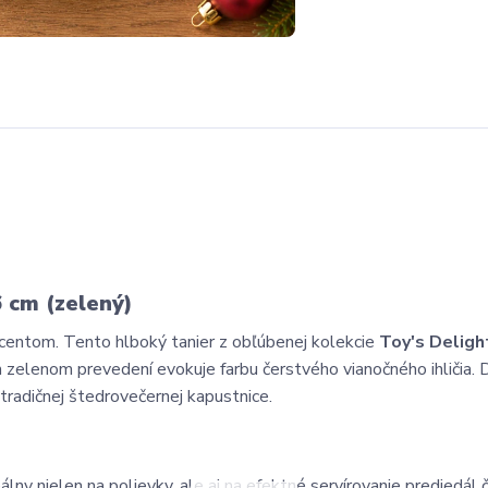
6 cm (zelený)
akcentom. Tento hlboký tanier z obľúbenej kolekcie
Toy's Deligh
zelenom prevedení evokuje farbu čerstvého vianočného ihličia.
tradičnej štedrovečernej kapustnice.
lny nielen na polievky, ale aj na efektné servírovanie predjedál č