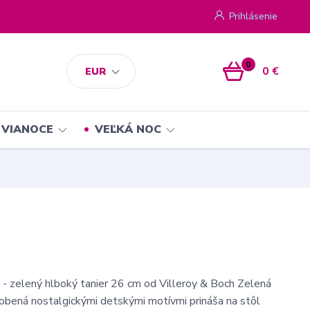
Prihlásenie
0
0 €
EUR
VIANOCE
VEĽKÁ NOC
 - zelený hlboký tanier 26 cm od Villeroy & Boch Zelená
obená nostalgickými detskými motívmi prináša na stôl