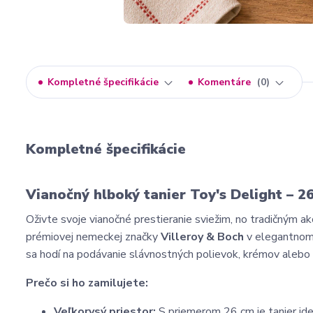
Kompletné špecifikácie
Komentáre
0
Kompletné špecifikácie
Vianočný hlboký tanier Toy's Delight – 2
Oživte svoje vianočné prestieranie sviežim, no tradičným 
prémiovej nemeckej značky
Villeroy & Boch
v elegantnom 
sa hodí na podávanie slávnostných polievok, krémov alebo 
Prečo si ho zamilujete:
Veľkorysý priestor:
S priemerom 26 cm je tanier ideá