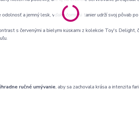
e odolnosť a jemný lesk, vďaka čomu si tanier udrží svoj pôvab p
ontrast s červenými a bielymi kúskami z kolekcie Toy's Delight,
uľu.
ýhradne ručné umývanie
, aby sa zachovala krása a intenzita far