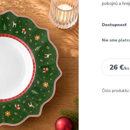
pokojnú a hre
Dostupnosť
Nie sme platc
26 €
/
ks
Číslo produktu: