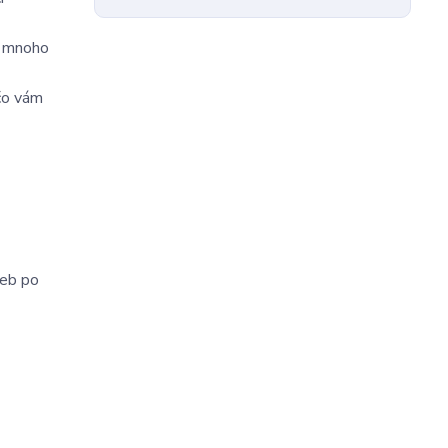
o mnoho
 čo vám
ieb po