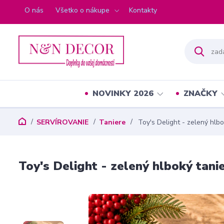
O nás
Všetko o nákupe
Kontakty
NOVINKY 2026
ZNAČKY
SERVÍROVANIE
Taniere
Toy's Delight - zelený hlbo
Toy's Delight - zelený hlboký tani