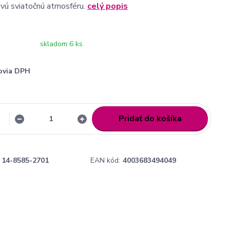
jivú sviatočnú atmosféru.
celý popis
skladom 6 ks
ovia DPH
Pridať do košíka
14-8585-2701
EAN kód:
4003683494049