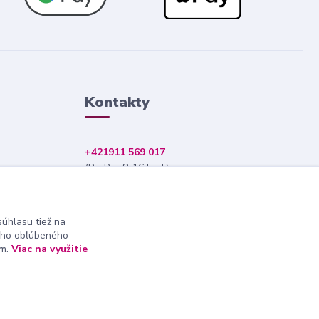
Kontakty
+421911 569 017
(Po-Pia, 8-16 hod.)
info@nndecor.sk
úhlasu tiež na
ášho obľúbeného
ám.
Viac na využitie