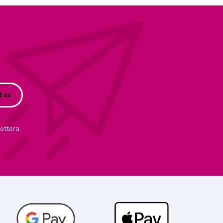
ť sa
ettera.