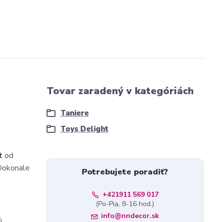
Tovar zaradený v kategóriách
Taniere
Toys Delight
t
od
 Dokonale
Potrebujete poradiť?
+421911 569 017
(Po-Pia, 8-16 hod.)
info@nndecor.sk
i