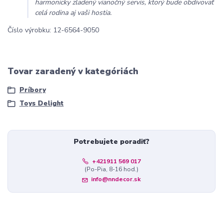
harmonicky zladený vianočný servis, ktorý bude obdivovať
celá rodina aj vaši hostia.
Číslo výrobku: 12-6564-9050
Tovar zaradený v kategóriách
Príbory
Toys Delight
Potrebujete poradiť?
+421911 569 017
(Po-Pia, 8-16 hod.)
info@nndecor.sk