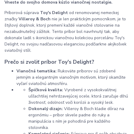
Vneste do svojho domova kúzlo vianočnej nostalgie.
Príborová súprava
Toy's Delight
od renomovanej nemeckej
značky
Villeroy & Boch
nie je len praktickým pomocníkom, je to
štýlový doplnok, ktorý premení každé vianočné stolovanie na
nezabudnuteľný zážitok. Tento príbor bol navrhnutý tak, aby
dokonale ladil s ikonickou vianočnou kolekciou porcelánu Toy's
Delight, no svojou nadčasovou eleganciou podčiarkne akýkoľvek
sviatočný stôl.
Prečo si zvoliť príbor Toy's Delight?
Vianočná tematika:
Rukoväte príborov sú zdobené
jemným a elegantným vianočným motívom, ktorý okamžite
vyčarí sviatočnú atmosféru.
Špičková kvalita:
Vyrobené z vysokokvalitnej
ušľachtilej nehrdzavejúcej ocele, ktorá zaručuje dlhú
životnosť, odolnosť voči korózii a vysoký lesk.
Dokonalý dizajn:
Villeroy & Boch kladie dôraz na
ergonómiu – príbor skvele padne do ruky a
manipulácia s ním je pohodlná pre každého
stolovníka.
Kompletné riešenie:
Súprava pre 6 osôb obsahuje