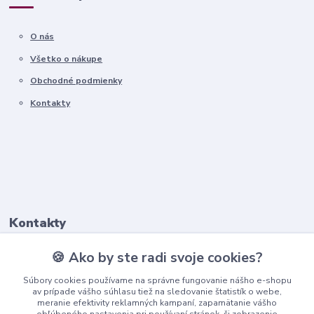
O nás
Všetko o nákupe
Obchodné podmienky
Kontakty
Kontakty
🍪 Ako by ste radi svoje cookies?
+421911 569 017
(Po-Pia, 8-16 hod.)
Súbory cookies používame na správne fungovanie nášho e-shopu
av prípade vášho súhlasu tiež na sledovanie štatistík o webe,
meranie efektivity reklamných kampaní, zapamätanie vášho
info@nndecor.sk
obľúbeného nastavenia pri používaní stránok, či zobrazenie