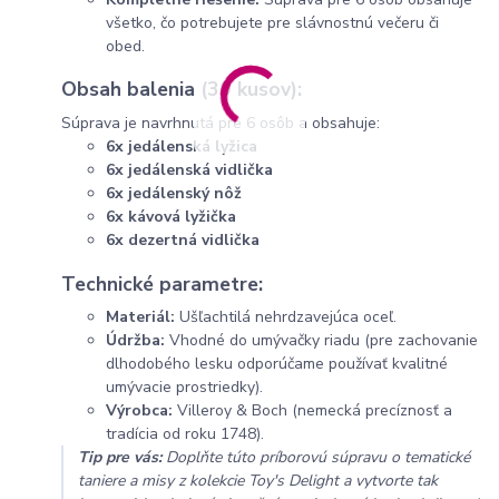
všetko, čo potrebujete pre slávnostnú večeru či
obed.
Obsah balenia (30 kusov):
Súprava je navrhnutá pre 6 osôb a obsahuje:
6x jedálenská lyžica
6x jedálenská vidlička
6x jedálenský nôž
6x kávová lyžička
6x dezertná vidlička
Technické parametre:
Materiál:
Ušľachtilá nehrdzavejúca oceľ.
Údržba:
Vhodné do umývačky riadu (pre zachovanie
dlhodobého lesku odporúčame používať kvalitné
umývacie prostriedky).
Výrobca:
Villeroy & Boch (nemecká precíznosť a
tradícia od roku 1748).
Tip pre vás:
Doplňte túto príborovú súpravu o tematické
taniere a misy z kolekcie Toy's Delight a vytvorte tak